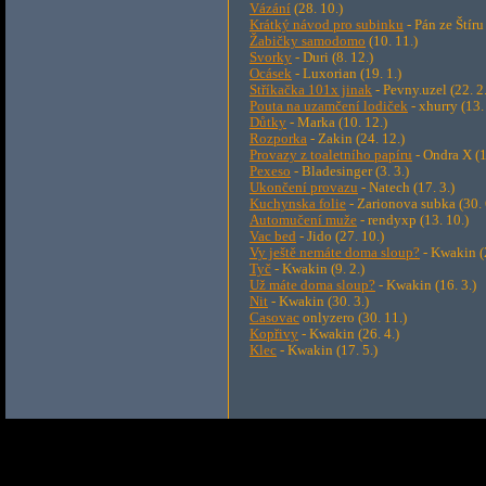
Vázání
(28. 10.)
Krátký návod pro subinku
- Pán ze Štíru 
Žabičky samodomo
(10. 11.)
Svorky
- Duri (8. 12.)
Ocásek
- Luxorian (19. 1.)
Stříkačka 101x jinak
- Pevny.uzel (22. 2.
Pouta na uzamčení lodiček
- xhurry (13. 
Důtky
- Marka (10. 12.)
Rozporka
- Zakin (24. 12.)
Provazy z toaletního papíru
- Ondra X (1
Pexeso
- Bladesinger (3. 3.)
Ukončení provazu
- Natech (17. 3.)
Kuchynska folie
- Zarionova subka (30. 
Automučení muže
- rendyxp (13. 10.)
Vac bed
- Jido (27. 10.)
Vy ještě nemáte doma sloup?
- Kwakin (
Tyč
- Kwakin (9. 2.)
Už máte doma sloup?
- Kwakin (16. 3.)
Nit
- Kwakin (30. 3.)
Casovac
onlyzero (30. 11.)
Kopřivy
- Kwakin (26. 4.)
Klec
- Kwakin (17. 5.)