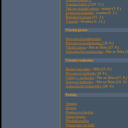
Svázání rukou 5.
Svázání loktů 2
(10. 12.)
Vak na svázání rukou
- snaipr (5. 8.)
Legínová kazajka
- noemo (3. 2.)
Řetízková pouta
(31. 3.)
V koutě
- Kwakin (1. 11.)
Vázání prsou
Provazová podprsenka
Provazová podprsenka 2
(9. 8.)
Vázání prsou
- Pán ze Štíru (27. 9.)
Jednoduchá podprsenka
- Pán ze Štíru (1
Vázání rozkroku
Bolnet pro pány
- Hill (25. 8.)
Provazové kalhotky
(9. 8.)
Uzlíky v rozkroku
- Pán ze Štíru (27. 9.)
Zmijové kalhotky
- Pán ze Štíru (24. 10.
Jednoduché nohavičky
(28. 4.)
Polohy
Armleg
Hogtie
Prstencová hogtie
Super hogtie
Přeskakovačka
Svazování na židli