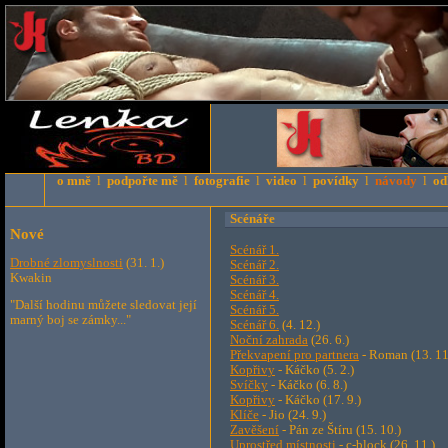
o mně
l
podpořte mě
l
fotografie
l
video
l
povídky
l
návody
l
od
Scénáře
Nové
Scénář 1.
Drobné zlomyslnosti
(31. 1.)
Scénář 2.
Kwakin
Scénář 3.
Scénář 4.
"Další hodinu můžete sledovat její
Scénář 5.
marný boj se zámky..."
Scénář 6.
(4. 12.)
Noční zahrada
(26. 6.)
Překvapení pro partnera
- Roman (13. 11
Kopřivy
- Káčko (5. 2.)
Svíčky
- Káčko (6. 8.)
Kopřivy
- Káčko (17. 9.)
Klíče
- Jio (24. 9.)
Zavěšení
- Pán ze Štíru (15. 10.)
Uprostřed místnosti
- c-block (26. 11.)