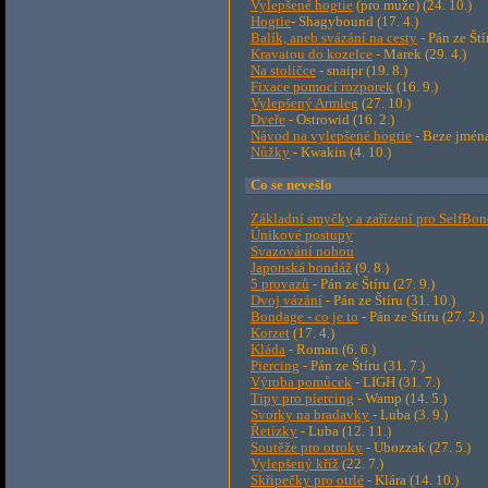
Vylepšené hogtie
(pro muže) (24. 10.)
Hogtie
- Shagybound (17. 4.)
Balík, aneb svázání na cesty
- Pán ze Ští
Kravatou do kozelce
- Marek (29. 4.)
Na stoličce
- snaipr (19. 8.)
Fixace pomocí rozporek
(16. 9.)
Vylepšený Armleg
(27. 10.)
Dveře
- Ostrowid (16. 2.)
Návod na vylepšené hogtie
- Beze jména
Nůžky
- Kwakin (4. 10.)
Co se nevešlo
Základní smyčky a zařízení pro SelfBo
Únikové postupy
Svazování nohou
Japonská bondáž
(9. 8.)
5 provazů
- Pán ze Štíru (27. 9.)
Dvoj vázání
- Pán ze Štíru (31. 10.)
Bondage - co je to
- Pán ze Štíru (27. 2.)
Korzet
(17. 4.)
Kláda
- Roman (6. 6.)
Piercing
- Pán ze Štíru (31. 7.)
Výroba pomůcek
- LIGH (31. 7.)
Tipy pro piercing
- Wamp (14. 5.)
Svorky na bradavky
- Luba (3. 9.)
Řetízky
- Luba (12. 11.)
Soutěže pro otroky
- Ubozzak (27. 5.)
Vylepšený kříž
(22. 7.)
Skřipečky pro otrlé
- Klára (14. 10.)