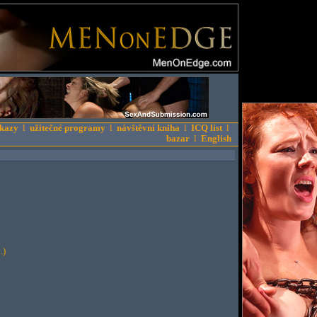
kazy
l
užitečné programy
l
návštěvní kniha
l
ICQ list
l
bazar
l
English
.)