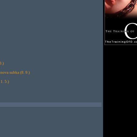
3.)
nova subka (8. 9.)
1. 5.)