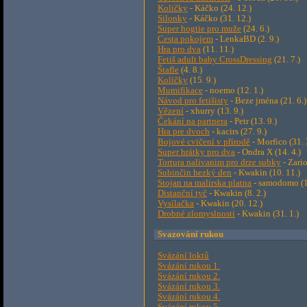
Kolíčky
- Káčko (24. 12.)
Silonky
- Káčko (31. 12.)
Super hogtie pro muže
(24. 6.)
Cesta pokojem
- LenkaBD (2. 9.)
Hra pro dva
(11. 11.)
Fetiš adult baby CrossDressing
(21. 7.)
Štafle
(4. 8.)
Kolíčky
(15. 9.)
Mumifikace
- noemo (12. 1.)
Návod pro fetišisty
- Beze jména (21. 6.)
Vězení
- xhurry (13. 9.)
Čekání na partnera
- Petr (13. 9.)
Hra pre dvoch
- kacirs (27. 9.)
Bojové cvičení v přírodě
- Morfico (31. 
Super hrátky pro dva
- Ondra X (14. 4.)
Tortura nalivanim pro drze subky
- Zario
Subinčin hezký den
- Kwakin (10. 11.)
Stojan na malirska platna
- samodomo (1
Distanční tyč
- Kwakin (8. 2.)
Vysílačka
- Kwakin (20. 12.)
Drobné zlomyslnosti
- Kwakin (31. 1.)
Svazování rukou
Svázání loktů
Svázání rukou 1.
Svázání rukou 2.
Svázání rukou 3.
Svázání rukou 4.