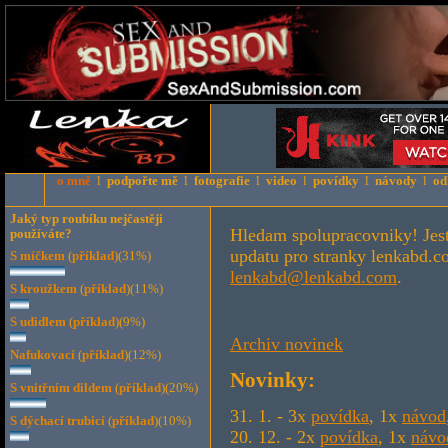
o mně
l
podpořte mě
l
fotografie
l
video
l
povídky
l
návody
l
od
Jaký typ roubíku nejčastěji
Hledam spolupracovniky! Jestl
používáte?
updatu pro stranky lenkabd.c
S míčkem
(
příklad
)
(31%)
lenkabd@lenkabd.com
.
S kroužkem
(
příklad
)
(11%)
S udidlem
(
příklad
)
(9%)
Archiv novinek
Nafukovací
(
příklad
)
(12%)
Novinky:
S vnitřním dildem
(
příklad
)
(20%)
31. 1. - 3x
povídka
, 1x
návod
S dýchací trubicí
(
příklad
)
(10%)
20. 12. - 2x
povídka
, 1x
návo