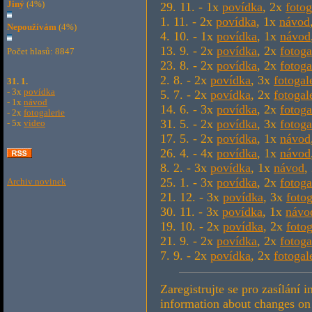
Jiný
(4%)
29. 11. - 1x
povídka
, 2x
fotog
1. 11. - 2x
povídka
, 1x
návod
Nepoužívám
(4%)
4. 10. - 1x
povídka
, 1x
návod
13. 9. - 2x
povídka
, 2x
fotoga
Počet hlasů: 8847
23. 8. - 2x
povídka
, 2x
fotoga
2. 8. - 2x
povídka
, 3x
fotogal
31. 1.
- 3x
povídka
5. 7. - 2x
povídka
, 2x
fotogal
- 1x
návod
14. 6. - 3x
povídka
, 2x
fotoga
- 2x
fotogalerie
31. 5. - 2x
povídka
, 3x
fotoga
- 5x
video
17. 5. - 2x
povídka
, 1x
návod
26. 4. - 4x
povídka
, 1x
návod
8. 2. - 3x
povídka
, 1x
návod
,
25. 1. - 3x
povídka
, 2x
fotoga
Archiv novinek
21. 12. - 3x
povídka
, 3x
fotog
30. 11. - 3x
povídka
, 1x
návo
19. 10. - 2x
povídka
, 2x
fotog
21. 9. - 2x
povídka
, 2x
fotoga
7. 9. - 2x
povídka
, 2x
fotogal
Zaregistrujte se pro zasílání
information about changes on