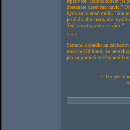
trpělivost. Mimochodem jsi p
dostanete deset ran navíc." O
bych za to snad mohl. "Ale to
ještě dlouhá cesta, ale myslí
Teď zmizte, ozvu se vám!"
* * *
Semeno dopadlo na záchodovou
musí pořád honit, že nerealiz
jen za pomoci své bohaté fan
...::: Tip pro Vá
S