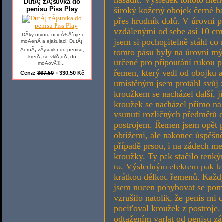
nasadit. Výsledek tohoto mého
DutÃ¡ zÃ¡suvka do
penisu Piss Play
široký kožený obojek černé b
přes hrudník dolů. V úrovni
vzdálenými od sebe asi 10 c
DÃ­ky otvoru umoÅ¾Åˆuje i
jsem si pochopitelně stáhl co
moÄenÃ­ a ejakulaci! DutÃ¡,
ÄernÃ¡ zÃ¡suvka do penisu,
tomto pásu byly na úrovni m
kterÃ¡ se vklÃ¡dÃ¡ do
určené pro připoutání rukou p
moÄovÃ©...
řemen, který vedl od obojku
Cena:
367,50
» 330,50 Kč
umístěným jsem protáhl svůj z
kroužkem se nacházel další, j
kroužek se nacházel přímo n
vsunutí rozličných předmětů 
postrojem. Řemen jsem opět pr
obtížemi, ale nakonec úspěšně
případě prsou, i na zádech m
kroužky. Ty pak stačilo tenký
to. Výsledným efektem pak by
krátkou délkou řemenů. Každý
jsem nucen pohybovat se poma
vzrušilo natolik, že penis mi 
pociťoval kroužek z postroje
odtažením varlat od penisu z