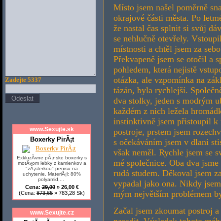
Místo jsem našel poměrně sna
okrajové části města. Po let
že nastal čas splnit si svůj d
se nehlučně otevřely. Vstoup
místnosti a chtěl jsem za seb
Překvapeně jsem se otočil a s
pohledem, která nejistě vstup
otázka, ale vzpomínka na zákl
Zadejte 5337
tázán, byla rychlejší. Společn
dva stolky, jeden s modrým 
každém z nich ležela hromádk
instinktivně jsem přistoupil 
www.Sexujte.sk
postroje, prstem jsem rozech
Boxerky PirÃ¡t
s očekáváním jsem v dlani st
však neměl. Rychle jsem se sv
ExkluzÃ­vne pÃ¡nske boxerky s
mé společnice. Oba dva jsme p
motÃ­vom lebky z kamienkov a
"zÃ¡sterkou" penisu na
rudá studem. Děkoval jsem za
uchytenie. MateriÃ¡l: 80%
polyamid,...
vypadal jako ona. Nikdy jsem 
Cena:
29,00
» 26,00 €
mým největším problémem byl
(Cena:
873,65
» 783,28 Sk)
Začal jsem zkoumat postroj a
www.Sexujte.cz