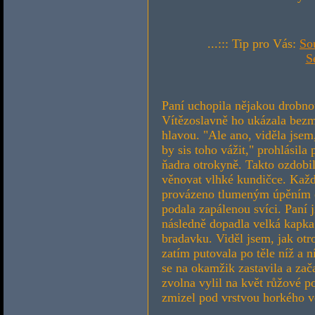
...::: Tip pro Vás:
So
S
Paní uchopila nějakou drobno
Vítězoslavně ho ukázala bezm
hlavou. "Ale ano, viděla jsem
by sis toho vážit," prohlásil
ňadra otrokyně. Takto ozdobil
věnovat vlhké kundičce. Každ
provázeno tlumeným úpěním ot
podala zapálenou svíci. Paní 
následně dopadla velká kapka
bradavku. Viděl jsem, jak otr
zatím putovala po těle níž a 
se na okamžik zastavila a zač
zvolna vylil na květ růžové po
zmizel pod vrstvou horkého v