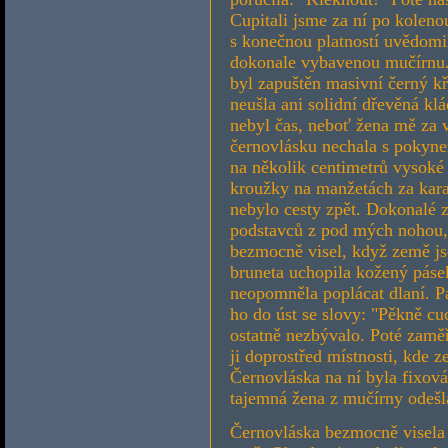
Cupitali jsme za ní po kolenou
s konečnou platností uvědomil,
dokonale vybavenou mučírnu. 
byl zapuštěn masivní černý kř
neušla ani solidní dřevěná kl
nebyl čas, neboť žena mě za v
černovlásku nechala s pokynem
na několik centimetrů vysoké
kroužky na manžetách za kara
nebylo cesty zpět. Dokonalé
podstavců z pod mých nohou, 
bezmocně visel, když země js
bruneta uchopila kožený pásek
neopomněla poplácat dlaní. Pa
ho do úst se slovy: "Pěkně cu
ostatně nezbývalo. Poté zamě
ji doprostřed místnosti, kde z
Černovláska na ní byla fixová
tajemná žena z mučírny odešl
Černovláska bezmocně visela 