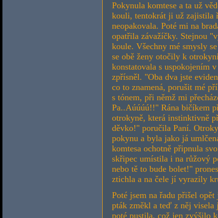
Pokynula komtese a ta už věd
kouli, tentokrát ji už zajisti
neopakovala. Poté mi na brad
opatřila závažíčky. Stejnou "
koule. Všechny mé smysly se r
se obě ženy otočily k otrokyn
konstatovala s uspokojením v
zpřísněl. "Oba dva jste evide
co to znamená, porušit mé pří
s tónem, při němž mi přechá
Pa..Aúúúú!!" Rána bičíkem 
otrokyně, která instinktivně p
děvko!" poručila Paní. Otroky
pokynu a byla jako já umlčen
komtesa ochotně připnula svor
skřipec umístila i na růžový 
nebo tě to bude bolet!" pron
ztichla a na čele jí vyrazily k
Poté jsem na řadu přišel opět
pták změkl a teď z něj visela
poté pustila, což jen zvýšilo k