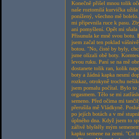
Konečně přišel mnou tolik oče
naše roztomilá kurvička užila
ponížený, všechno mě bolelo
mi připevnila ruce k pasu. Z
ani pomyšlení. Opět mi sňala 
Přisunula ke mně svou botu. 
jsem začal ten poklad vášnivě
botou. "No, čisté by byly, chc
jsme olízali obě boty. Komtesa
levou ruku. Paní se na mě obrá
dostanete tolik ran, kolik nap
boty a žádná kapka nesmí dop
rozkaz, otrokyně trochu nešik
jsem pomalu počítal. Bylo to
orgasmem. Tělo se mi zatřáslo
semeno. Před očima mi tančily
přerušila mě Vládkyně. Posl
po jejích botách a v mé stupn
úplného dna. Když jsem to spl
zářivě blyštěly mým semenem.
kapku semene na zemi. "Co t