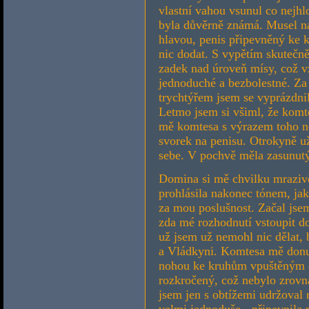
vlastní vahou vsunul co nejhlo
byla důvěrně známá. Musel n
hlavou, penis připevněný ke k
nic dodat. S vypětím skutečně
zadek nad úroveň mísy, což 
jednoduché a bezbolestné. Za
trychtýřem jsem se vyprázdni
Letmo jsem si všiml, že komt
mě komtesa s výrazem toho ne
svorek na penisu. Otrokyně u
sebe. V pochvě měla zasunutý
Domina si mě chvilku mrazivě 
prohlásila nakonec tónem, ja
za mou poslušnost. Začal jse
zda mé rozhodnutí vstoupit d
už jsem už nemohl nic dělat, 
a Vládkyni. Komtesa mě donut
nohou ke kruhům vpuštěným do
rozkročený, což nebylo zrovn
jsem jen s obtížemi udržoval
velmi jednoduše - připevnila