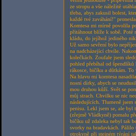
ze stropu a vše náležitě utáhl
třeba, abys zakusil bolest, k
každé tvé zaváhání!" pronesla
Komtesa mi mírně povolila po
přitáhnout blíže k sobě. Poté
kládu, do jejíhož jediného nik
Už samo sevření bylo nepříje
na nadcházející chvíle. Nakon
kolečkách. Zoufale jsem sled
pohled přebíhal od špendlíků 
rákosce, bičíku a důtkám. To
Na hlavu mi komtesa nasadila
nosní dírky, abych se neudusil
mou druhou kůží. Svět se pono
můj strach. Chvilku se nic ned
následujících. Tlumeně jsem 
penisu. Lekl jsem se, ale byl
(zřejmě Vládkyně) pomalu př
bičíku už zdaleka nebyl tak b
svorky na bradavkách. Pálilo 
otrokyně při stejném týrání ta