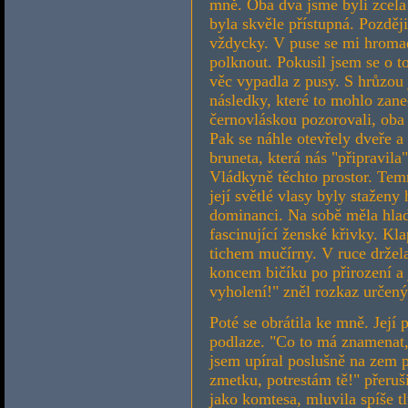
mně. Oba dva jsme byli zcela 
byla skvěle přístupná. Později
vždycky. V puse se mi hromadil
polknout. Pokusil jsem se o t
věc vypadla z pusy. S hrůzou 
následky, které to mohlo zan
černovláskou pozorovali, oba r
Pak se náhle otevřely dveře a
bruneta, která nás "připravila
Vládkyně těchto prostor. Tem
její světlé vlasy byly staženy 
dominanci. Na sobě měla hlad
fascinující ženské křivky. Kl
tichem mučírny. V ruce držela 
koncem bičíku po přirození a
vyholení!" zněl rozkaz určený
Poté se obrátila ke mně. Její
podlaze. "Co to má znamenat,
jsem upíral poslušně na zem p
zmetku, potrestám tě!" přeruš
jako komtesa, mluvila spíše tl