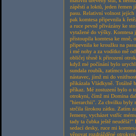
masivní dřevěný stůl, k němu
zápěstí a loktů, jeden řemen 
pasu. Relativní volnost jejíc
pak komtesa připevnila k řetě
a ruce pevně přivázány ke sto
vytažené do výšky. Komtesa j
přistoupila komtesa ke mně, o
připevnila ke kroužku na pasu
i mé nohy a za vodítko mě odt
obličej těsně k přirození otro
když mé počínání bylo urychl
sundala roubík, zatímco komt
nástavec, jímž mi do vnitřnost
přikázala Vládkyně. Totálně b
příkaz. Mé zostuzení bylo o t
otrokyni, čímž mi Domina dal
"hierarchii". Za chvilku byly
strčila širokou zátku. Zatím 
řemeny, vycházet vstříc mému 
tady ta čubka ještě neudělá!" 
sedací desky, ruce mi komtesa
věnovat rozdrážděné otrokyni