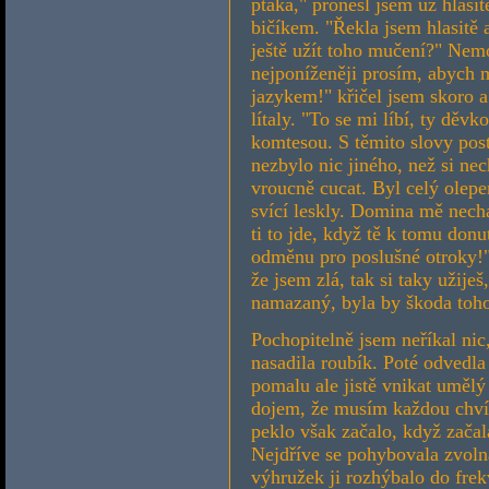
ptáka," pronesl jsem už hlasit
bičíkem. "Řekla jsem hlasitě 
ještě užít toho mučení?" Nem
nejponíženěji prosím, abych 
jazykem!" křičel jsem skoro a p
lítaly. "To se mi líbí, ty děvk
komtesou. S těmito slovy post
nezbylo nic jiného, než si ne
vroucně cucat. Byl celý olepe
svící leskly. Domina mě nechal
ti to jde, když tě k tomu donu
odměnu pro poslušné otroky!" 
že jsem zlá, tak si taky užije
namazaný, byla by škoda toho
Pochopitelně jsem neříkal nic
nasadila roubík. Poté odvedla
pomalu ale jistě vnikat umělý
dojem, že musím každou chvíl
peklo však začalo, když začal
Nejdříve se pohybovala zvolna
výhružek ji rozhýbalo do frek