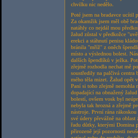
chvilku nic nedělo.
Poté jsem na bradavce ucítil 
Za okamžik jsem měl obě brad
natáhly co nejdál mou předkož
žalud zůstal v předkožce "uv
erekci a stáhnutí penisu klád
bránila "mříž" z oněch špendl
místo a výslednou bolest. Ná
dalších špendlíků v ježka. Po
zřejmě rozhodla nechat mě po
soustředily na palčivá centra 
mého těla mizet. Žalud opět 
Paní si toho zřejmě nemohla 
dopadající na obnažený žalud
bolestí, ovšem vosk byl neúpr
nebyla tak hrozná a zřejmě p
nástroje. První rána rákosko
své údery převážně na oblast 
řadu důtky, kterými Domina p
přirozeně její pozornosti neu
zatínal zuby do roubíku, do o