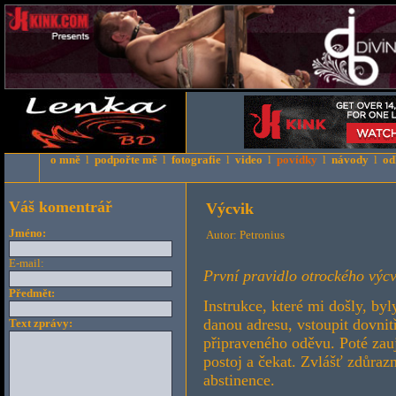
o mně
l
podpořte mě
l
fotografie
l
video
l
povídky
l
návody
l
od
Váš komentrář
Výcvik
Jméno:
Autor: Petronius
E-mail:
První pravidlo otrockého výcv
Předmět:
Instrukce, které mi došly, by
danou adresu, vstoupit dovnitř
Text zprávy:
připraveného oděvu. Poté zauj
postoj a čekat. Zvlášť zdůrazn
abstinence.