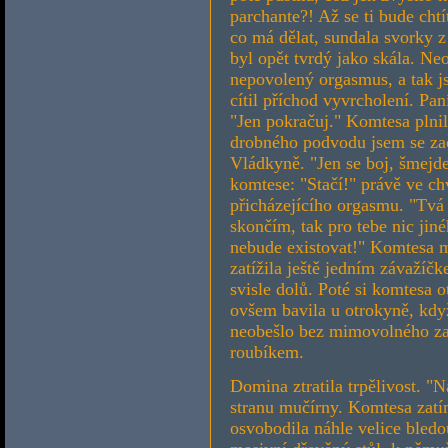
parchante?! Až se ti bude chtí
co má dělat, sundala svorky z
byl opět tvrdý jako skála. Ne
nepovolený orgasmus, a tak j
cítil příchod vyvrcholení. Pa
"Jen pokračuj." Komtesa plni
drobného podvodu jsem se zača
Vládkyně. "Jen se boj, šmejde
komtese: "Stačí!" právě ve ch
přicházejícího orgasmu. "Tvá 
skončím, tak pro tebe nic ji
nebude existovat!" Komtesa m
zatížila ještě jedním závažíč
svisle dolů. Poté si komtesa o
ovšem bavila u otrokyně, když
neobešlo bez mimovolného za
roubíkem.
Domina ztratila trpělivost. "N
stranu mučírny. Komtesa zatí
osvobodila náhle velice bledo