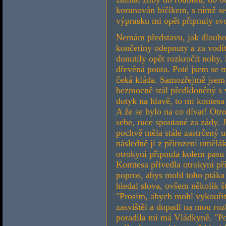
korunován bičíkem, s nímž se
výprasku mi opět připnuly svo
Nemám představu, jak dlouho 
končetiny odepnuty a za vod
donutily opět rozkročit nohy,
dřevěná pouta. Poté jsem se m
čeká kláda. Samozřejmě jsem 
bezmocně stál předkloněný s
dotyk na hlavě, to mi kontesa 
A že se bylo na co dívat! Ot
sebe, ruce spoutané za zády. 
pochvě měla stále zastrčený u
následně jí z přirození umělák
otrokyni připnula kolem pasu 
Komtesa přivedla otrokyni př
popros, abys mohl toho ptáka 
hledal slova, ovšem několik 
"Prosím, abych mohl vykouřit 
zasvištěl a dopadl na mou roz
poradila mi má Vládkyně. "Po