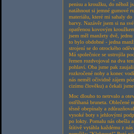
penisu a kroužku, do něhož j
natáhnout si jemné gumové ru
materiálu, které mi sahaly do
barvy. Nazávěr jsem si na sv
opatřenou kovovým kroužkem 
jsem měl manžety dvě, jednu 
to bylo obdobné - jedna manže
strojení se do otrockého oděv
Má společnice se ustrojila po
řemen rozdvojoval na dva tenk
pohlaví. Oba jsme pak zaujali 
rozkročené nohy a konec vodít
nás neměl očividně zájem póz
cizímu člověku) a čekali jsme
Moc dlouho to netrvalo a otev
ostříhaná bruneta. Oblečené mě
těsně obepínaly a zdůrazňoval
vysoké boty s jehlovými podp
po lokty. Pomalu nás obešla 
štítivě vytáhla každému z ná
poručila: "Kleknout!" Poté nás