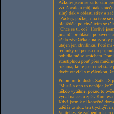
Ačkoliv jsem se za to sám pře
vzrušovalo a můj pták stateč
silný tlak v oblasti střev a z
"Počkej, počkej, i na tebe se
přejížděla po chvějícím se tě
"Chce se ti, co?" Horlivě jse
jinam!" prohlásila pobaveně 
sňala závažíčka a na svorky p
utajen jen chvilinku. Poté mi
řemínky od penisu mi připnul
pobídla mě se smíchem Domin
strastiplnou pouť přes mučírn
rukama, které jsem měl stále
dveře otevřel s myšlenkou, že
Potom mi to došlo. Zátka. S 
"Musíš a ono to nepůjde,že?" b
někdo vytáhne, pokud to ovš
vydal na cestu zpět. Komtesa 
Když jsem k ní konečně dorazi
uděláš to skrz ten trychtýř, n
Velitelky. Se zaúpěním jsem d