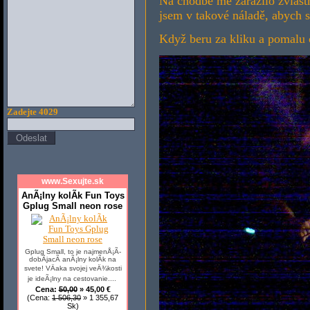
Na chodbě mě zarazilo zvláštn
jsem v takové náladě, abych 
Když beru za kliku a pomalu 
Zadejte 4029
www.Sexujte.sk
AnÃ¡lny kolÃ­k Fun Toys
Gplug Small neon rose
Gplug Small, to je najmenÅ¡Ã­
dobÃ­jacÃ­ anÃ¡lny kolÃ­k na
svete! VÄaka svojej veÄ¾kosti
je ideÃ¡lny na cestovanie....
Cena:
50,00
» 45,00 €
(Cena:
1 506,30
» 1 355,67
Sk)