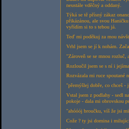
neustále vděčný a oddaný.
Týká se tě přísný zákaz ona
přikázánou, ale svou Haničku
vyřídím si to s tebou já.
Teď mi poděkuj za mou návštěv
Vrhl jsem se jí k nohám. Začal 
"Zároveň se se mnou rozluč, 
Rozloučil jsem se s ní i její
Rozvázala mi ruce spoutané na
"přemýšlej dobře, co chceš - j
Vstal jsem z podlahy - sedl n
pokoje - dala mi obrovskou 
"ahóóój broučku, víš že jsi mi
Cože ? ty jsi domina i milujíc