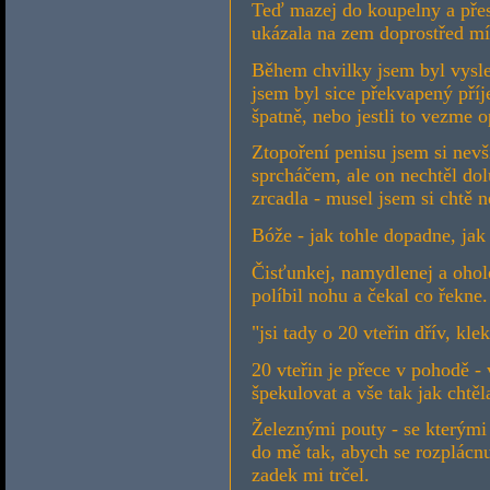
Teď mazej do koupelny a přesn
ukázala na zem doprostřed mís
Během chvilky jsem byl vysle
jsem byl sice překvapený příje
špatně, nebo jestli to vezme 
Ztopoření penisu jsem si nevš
sprcháčem, ale on nechtěl dolů
zrcadla - musel jsem si chtě n
Bóže - jak tohle dopadne, ja
Čisťunkej, namydlenej a oholen
políbil nohu a čekal co řekne.
"jsi tady o 20 vteřin dřív, kle
20 vteřin je přece v pohodě -
špekulovat a vše tak jak chtěl
Železnými pouty - se kterými j
do mě tak, abych se rozplácnul
zadek mi trčel.