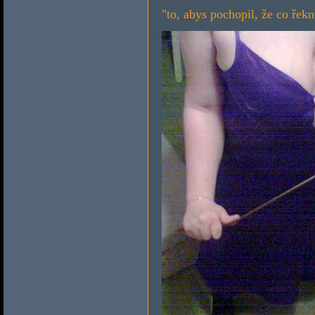
"to, abys pochopil, že co řek