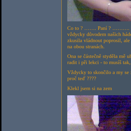
Co to ? ……. Paní ? ………. 
vždycky důvodem našich hád
zkusila vládnout poprosil, al
na obou stranách.
Ona se částečně styděla mě uho
radit i při lekci - to musíš ta
Vždycky to skončilo a my se 
proč teď ????
Klekl jsem si na zem