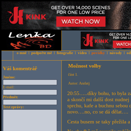
o mně
l
podpořte mě
l
fotografie
l
video
l
povídky
l
návody
l
od
Možnost volby
Váš komentrář
část 1.
Jméno:
Autor: Arafatj
E-mail:
20:55…..díky bohu, to byla 
Předmět:
a skončí mi další dost nudne
sprchu, kafe a buchnu sebou d
Text zprávy:
novo….no, co se dá dělat….
Cesta busem se taky přežila a