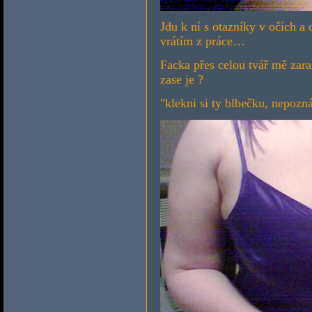
Jdu k ní s otazníky v očích a 
vrátím z práce…
Facka přes celou tvář mě zarazí
zase je ?
"klekni si ty blbečku, nepozná