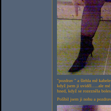
"pozdrav " a šlehla mě kabele
když jsem ji uviděl…..ale mé 
hned, když se rozezněla bole
Políbil jsem ji nohu a pozdrav