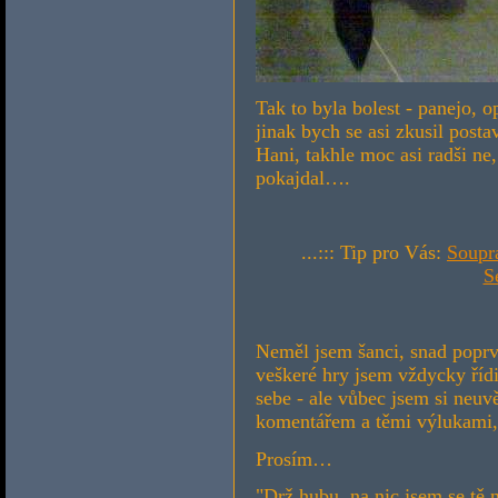
Tak to byla bolest - panejo, o
jinak bych se asi zkusil posta
Hani, takhle moc asi radši ne
pokajdal….
...::: Tip pro Vás:
Soupr
S
Neměl jsem šanci, snad poprvé
veškeré hry jsem vždycky řídil
sebe - ale vůbec jsem si neu
komentářem a těmi výlukami,
Prosím…
"Drž hubu, na nic jsem se tě n