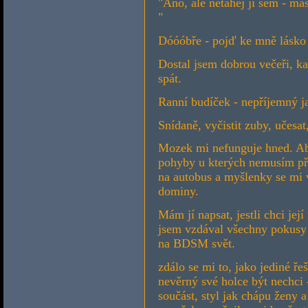
"Ano, ale netahej ji sem - máš
"
Dóóóbře - pojď ke mně lásko
Dostal jsem dobrou večeři, ka
spát.
Ranní budíček - nepříjemný j
Snídaně, vyčistit zuby, učesat
Mozek mi nefunguje hned. Ab
pohyby u kterých nemusím pře
na autobus a myšlenky se mi v
dominy.
Mám jí napsat, jestli chci jej
jsem vzdával všechny pokusy
na BDSM svět.
zdálo se mi to, jako jediné ře
nevěrný své holce být nechci 
součást, styl jak chápu ženy a