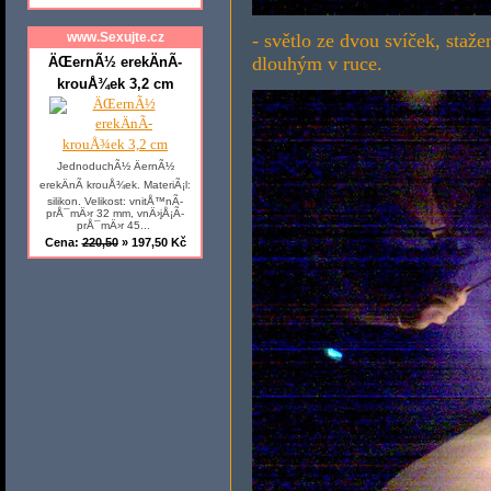
- světlo ze dvou svíček, staže
www.Sexujte.cz
dlouhým v ruce.
ÄŒernÃ½ erekÄnÃ­
krouÅ¾ek 3,2 cm
JednoduchÃ½ ÄernÃ½
erekÄnÃ­ krouÅ¾ek. MateriÃ¡l:
silikon. Velikost: vnitÅ™nÃ­
prÅ¯mÄ›r 32 mm, vnÄ›jÅ¡Ã­
prÅ¯mÄ›r 45...
Cena:
220,50
» 197,50 Kč