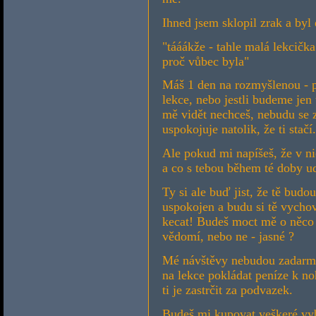
Ihned jsem sklopil zrak a byl
"tááákže - tahle malá lekcičk
proč vůbec byla"
Máš 1 den na rozmyšlenou - po
lekce, nebo jestli budeme jen
mě vidět nechceš, nebudu se z
uspokojuje natolik, že ti stačí.
Ale pokud mi napíšeš, že v n
a co s tebou během té doby u
Ty si ale buď jist, že tě budo
uspokojen a budu si tě vycho
kecat! Budeš moct mě o něco 
vědomí, nebo ne - jasné ?
Mé návštěvy nebudou zadarmo,
na lekce pokládat peníze k n
ti je zastrčit za podvazek.
Budeš mi kupovat veškeré vyb