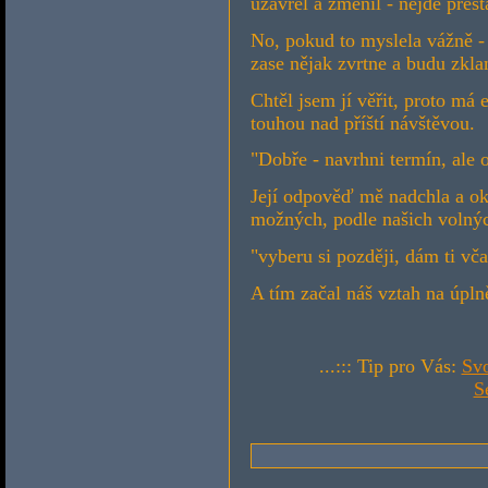
uzavřel a změnil - nejde přest
No, pokud to myslela vážně - b
zase nějak zvrtne a budu zkl
Chtěl jsem jí věřit, proto má
touhou nad příští návštěvou.
"Dobře - navrhni termín, ale o
Její odpověď mě nadchla a ok
možných, podle našich volnýc
"vyberu si později, dám ti vča
A tím začal náš vztah na úpln
...::: Tip pro Vás:
Sv
S