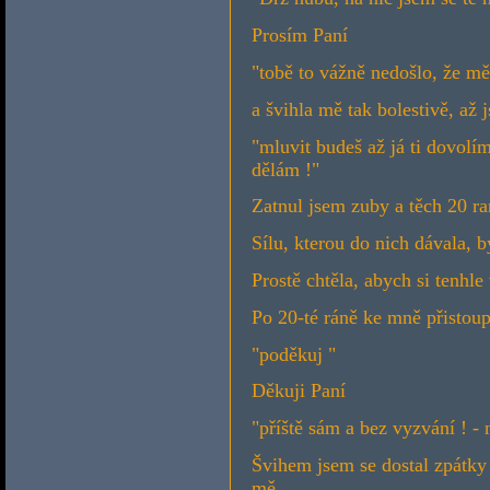
Prosím Paní
"tobě to vážně nedošlo, že mě
a švihla mě tak bolestivě, až 
"mluvit budeš až já ti dovolím
dělám !"
Zatnul jsem zuby a těch 20 ra
Sílu, kterou do nich dávala, 
Prostě chtěla, abych si tenhl
Po 20-té ráně ke mně přistoup
"poděkuj "
Děkuji Paní
"příště sám a bez vyzvání ! - 
Švihem jsem se dostal zpátky 
mě.