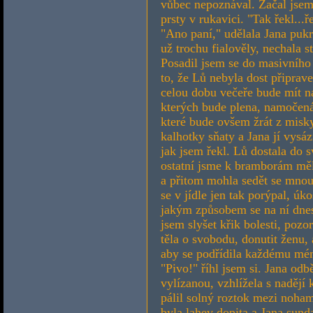
vůbec nepoznával. Začal jsem
prsty v rukavici. "Tak řekl...ř
"Ano paní," udělala Jana puk
už trochu fialověly, nechala 
Posadil jsem se do masivního k
to, že Lů nebyla dost připrav
celou dobu večeře bude mít na
kterých bude plena, namočená 
které bude ovšem žrát z misky
kalhotky sňaty a Jana jí vysáz
jak jsem řekl. Lů dostala do
ostatní jsme k bramborám měl
a přitom mohla sedět se mnou 
se v jídle jen tak porýpal, ú
jakým způsobem se na ní dnes
jsem slyšet křik bolesti, poz
těla o svobodu, donutit ženu, 
aby se podřídila každému mém
"Pivo!" říhl jsem si. Jana od
vylízanou, vzhlížela s nadějí
pálil solný roztok mezi noha
byla lahev dopita a Jana sunda