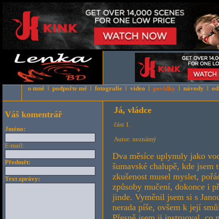
o mně
l
podpořte mě
l
fotografie
l
video
l
povídky
l
návody
l
od
Já, vládce
Váš komentrář
část 1.
Jméno:
Autor: neznámý
E-mail:
Dva měsíce uplynuly jako vod
Předmět:
šumavské chalupě, kde jsem t
zkušenost musel myslet, pořá
Text zprávy:
způsoby mučení, dokonce i př
jinde. Vyměnil jsem si s Jan
nerada píše, ovšem k její smů
Přesně jsem ji instruoval, co