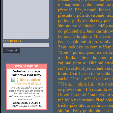
mé naprosté spokojenosti, až 
přece já, Pán, nebudu klepat
přestala v půli slova Janě ně
podívaly. Byly oblečeny přesně
šimrání ve slabinách. Měly na
do půli stehen, Jana karmíno
lemované krajkou. Moc se mi lí
ňader a jak pod ní prosvítaly
Zadejte 6644
Ženy pokleky na zem tvářemi 
"Zout!" poručil jsem a nastrč
a uklidila, stále na kolenou, 
zajímal jsem se. Obě mé otro
www.Sexujte.sk
se," nadzdvihl jsem Janě okra
5-dielna bondage
klíně. Ucítil jsem teplé vlhko
sÃºprava Bad Kitty
suchá. "Co je to?" tázal jsem
"Těšila..." pípla Lů. "Ale má
Dva 320 cm dlhÃ© popruhy
se převléknu!" Lů nasadila zk
pripojenÃ© k 180 cm popruhu,
ktorÃ½ udrÅ¾Ã­ tÃºto
Dovolil jsem oběma dívkám vst
sÃºpravu na matraci. Spolu so
mě bylo nachystáno čisté oble
4 putami na...
Cena:
29,00
» 26,00 €
tričko přes hlavu, zatímco J
(Cena:
873,65
» 783,28 Sk)
slipům. Byly po dlouhé cestě t