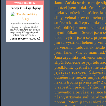
Janu. Začala se třít o moje s
www.Sexujte.cz
pobízel jsem ji dál. Zmocňov
Trendy kuliÄky lÃ¡sky
dívku v průsvitné košilce, kt
slipy, vehnal krev do mého pe
směrem k Lů. Teprve mlaskavá 
StylovÃ© a trendy kuliÄky
svůj obličej k mému zadku a 
lÃ¡sky pro dÃ¡my, kterÃ©
touÅ¾Ã­ dosÃ¡hnout dosud
mými půlkami. Sevřel jsem sv
nepoznanÃ© uspokojenÃ­
intimnÃ­ch tuÅ¾eb....
dost," vytrhl jsem se z příje
Cena:
857,50
» 771,50 Kč
jim tu vystříkal během první
perverzních radovánek někde o
jsem Janě. "Víš, co mám rád.
Jana zrychlila frekvenci sam
slipů. Konečně se její tělo 
předklonit, vystrčit na mě zad
její šťávy rozkoše. "Šikovná 
odměnu mě můžeš umýt a oblé
někam trochu přivážeme!" Zkro
v zápěstích prádelní šňůrou. 
umyvadlo a přivázal za ruce k
nás vystrkovala svůj nahý zad
nohou. Potom jsem si vlezl d