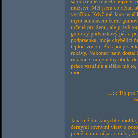
samozřejmě musela největší 
mužství. Měl jsem co dělat, a
výstřiku. Když mě Jana osušil
mým souhlasem černé gumové
určené pro ženu, ale právě to
gumový podvazkový pás a pun
podprsenka, moje chybějící ň
teplou vodou. Přes podprsenk
rukávy. Nakonec jsem dostal
rukavice, moje nohy obula do 
práce vzrušuje a těšilo mě to
moc.
...::: Tip pro
S
Jana mě bleskurychle oholila
černými rovnými vlasy a poto
předělala mi nějak obličej, že