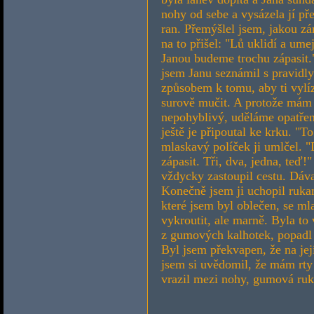
nohy od sebe a vysázela jí p
ran. Přemýšlel jsem, jakou z
na to přišel: "Lů uklidí a ume
Janou budeme trochu zápasit.
jsem Janu seznámil s pravidl
způsobem k tomu, aby ti vylí
surově mučit. A protože mám
nepohyblivý, uděláme opatřen
ještě je připoutal ke krku. "To
mlaskavý políček ji umlčel. "
zápasit. Tři, dva, jedna, teď!"
vždycky zastoupil cestu. Dáva
Konečně jsem ji uchopil ruka
které jsem byl oblečen, se mla
vykroutit, ale marně. Byla to 
z gumových kalhotek, popadl j
Byl jsem překvapen, že na jej
jsem si uvědomil, že mám rty
vrazil mezi nohy, gumová ruka