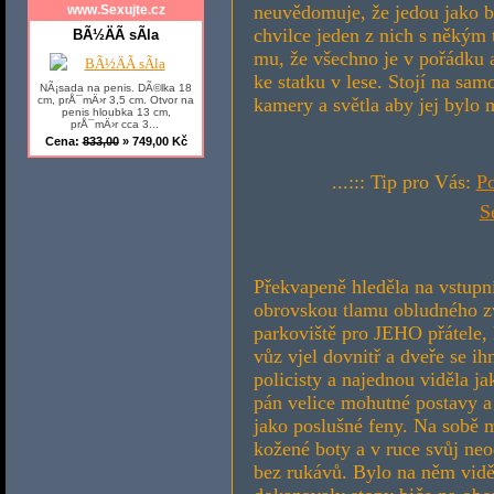
neuvědomuje, že jedou jako by 
www.Sexujte.cz
chvilce jeden z nich s někým t
BÃ½ÄÃ­ sÃ­la
mu, že všechno je v pořádku a
ke statku v lese. Stojí na sam
NÃ¡sada na penis. DÃ©lka 18
cm, prÅ¯mÄ›r 3,5 cm. Otvor na
kamery a světla aby jej bylo
penis hloubka 13 cm,
prÅ¯mÄ›r cca 3...
Cena:
833,00
» 749,00 Kč
...::: Tip pro Vás:
Po
S
Překvapeně hleděla na vstupní
obrovskou tlamu obludného zví
parkoviště pro JEHO přátele, k
vůz vjel dovnitř a dveře se i
policisty a najednou viděla ja
pán velice mohutné postavy a 
jako poslušné feny. Na sobě 
kožené boty a v ruce svůj neo
bez rukávů. Bylo na něm vidět