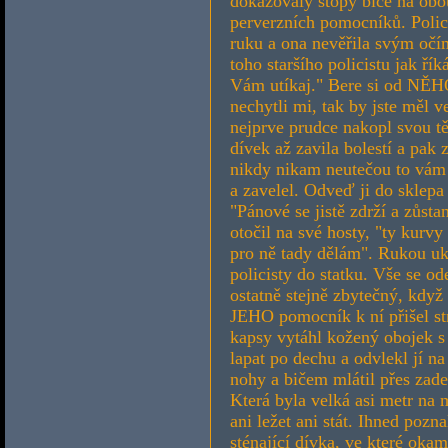
dokazovaly stopy biče na obo
perverzních pomocníků. Polici
ruku a ona nevěřila svým očím.
toho staršího policistu jak ř
Vám utíkaj." Bere si od NĚHO
nechytli mi, tak by jste měl 
nejprve prudce nakopl svou tě
dívek až zavila bolestí a pak z
nikdy nikam neutečou to vám 
a zavelel. Odveď ji do sklepa 
"Pánové se jistě zdrží a zůsta
otočil na své hosty, "ty kur
pro ně tady dělám". Rukou uká
policisty do statku. Vše se od
ostatně stejně zbytečný, když 
JEHO pomocník k ní přišel strh
kapsy vytáhl kožený obojek s 
lapat po dechu a odvlekl jí n
nohy a bičem mlátil přes zade
Která byla velká asi metr na 
ani ležet ani stát. Ihned pozn
sténající dívka, ve které okam