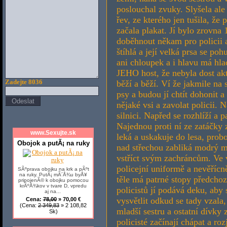
poslouchal zvuky. Slyšela ale 
řev, ze kterého jen tušila, že
začala plakat. Jí bylo zrovna 1
doběhnout někam pro policii a
štíhlá a její velká prsa se po
ani chloupek a i hlavu má hlad
JEHO host, že nebyla dost akt
běží a běží. Ví že jakmile na s
Zadejte 8036
psy a budou jí chtít dohonit a
nějaké vsi a zavolat policii. 
silnici. Napřed se rozhlíží a 
Najednou proti ní ze zatáčky z
www.Sexujte.sk
leká a uskakuje do lesa, prob
Obojok a putÃ¡ na ruky
nad střechou zabliká modrý maj
vstříct svým zachráncům. Ve v
policejní uniformě a nevěřícně
SÃºprava obojku na krk a pÃºt
na ruky. PutÃ¡ mÃ´Å¾u byÅ¥
těle má patrné stopy předcho
pripojenÃ© k obojku pomocou
krÃºÅ¾kov v tvare D, vpredu
policistů jí podává deku, aby 
aj na...
vysvětlit odkud se tady vzala
Cena:
78,00
» 70,00 €
(Cena:
2 349,83
» 2 108,82
mladší sestru a ostatní dívky 
Sk)
policisté začínají chápat a roz