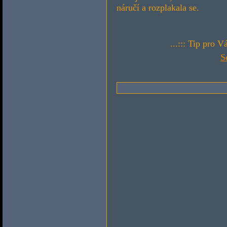
náručí a rozplakala se.
...::: Tip pro V
S