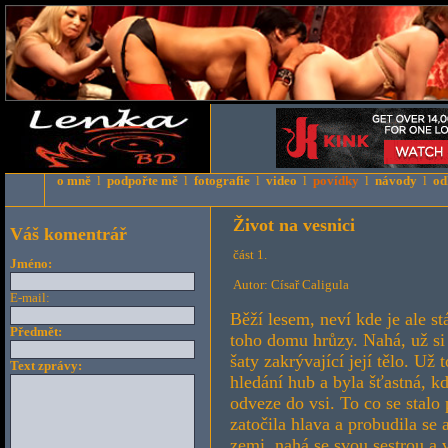
o mně
l
podpořte mě
l
fotografie
l
video
l
povídky
l
návody
l
od
Život na vesnici
Váš komentrář
část 1.
Jméno:
Autor: Císař Caligula
E-mail:
Běží lesem, neví kde je ale st
Předmět:
toho domu hrůzy. Nahá, už si
šaty zakrývající její tělo. Už 
Text zprávy:
hledání hub a byla šťastná, kd
odveze do vsi. To co se stalo
zatočila hlava a probudila se 
zemi, nahá se svou sestrou a 