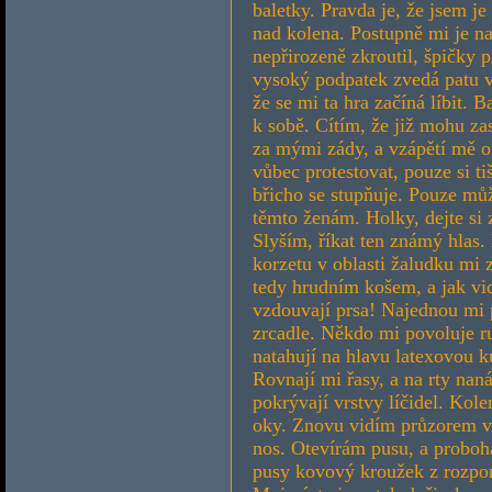
baletky. Pravda je, že jsem j
nad kolena. Postupně mi je na
nepřirozeně zkroutil, špičky p
vysoký podpatek zvedá patu 
že se mi ta hra začíná líbit. 
k sobě. Cítím, že již mohu z
za mými zády, a vzápětí mě 
vůbec protestovat, pouze si t
břicho se stupňuje. Pouze můž
těmto ženám. Holky, dejte si 
Slyším, říkat ten známý hlas.
korzetu v oblasti žaludku mi
tedy hrudním košem, a jak vi
vzdouvají prsa! Najednou mi p
zrcadle. Někdo mi povoluje ru
natahují na hlavu latexovou k
Rovnají mi řasy, a na rty naná
pokrývají vrstvy líčidel. Ko
oky. Znovu vidím průzorem v k
nos. Otevírám pusu, a proboha
pusy kovový kroužek z rozpor