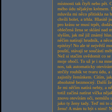
místnosti tak čtyři nebo pět. 
mého údu nějakým krémem. N
mluvila mi něco přitiskla na 
chvíli bolet, a trhla. Hlasitě 
pro krásu se musí trpět, dod
oblečená žena se sklání nad 
slyším, jak mě již známý hlas
něčím natírají hrudník, a něco
epitézy! No ale té největší mož
pouští, stávají se součástí m
Než si stačím uvědomit co se 
moje obočí. To už je i na mn
nos, tak automaticky otevírá
strčily roubík ve tvaru údu, 
zajistily řemínkem. Cítím, jak
absolutně bezmocný. Další žen
že mi něčím natírá nehty, a n
totiž začíná natírat víčka ně
znovu otevírám oči, nemůžu u
jako ty ženy tady. Teď mi to 
ženu! A mám tu být s nimi! No