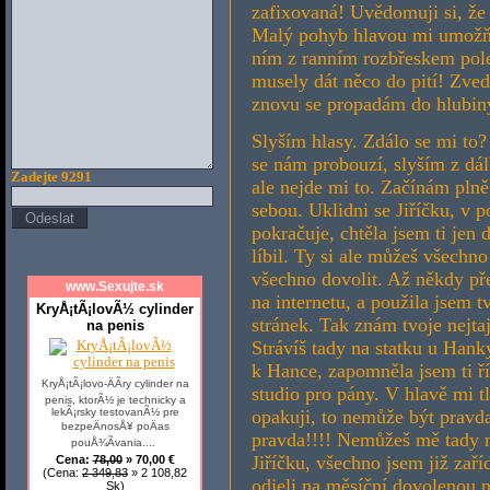
zafixovaná! Uvědomuji si, že
Malý pohyb hlavou mi umožňuj
ním z ranním rozbřeskem polet
musely dát něco do pití! Zve
znovu se propadám do hlubin
Slyším hlasy. Zdálo se mi to?
se nám probouzí, slyším z dál
Zadejte 9291
ale nejde mi to. Začínám plně
sebou. Uklidni se Jiříčku, v p
pokračuje, chtěla jsem ti jen
líbil. Ty si ale můžeš všechno
všechno dovolit. Až někdy pře
www.Sexujte.sk
na internetu, a použila jsem t
KryÅ¡tÃ¡lovÃ½ cylinder
stránek. Tak znám tvoje nejtaj
na penis
Strávíš tady na statku u Han
k Hance, zapomněla jsem ti říc
KryÅ¡tÃ¡lovo-ÄÃ­ry cylinder na
studio pro pány. V hlavě mi tl
penis, ktorÃ½ je technicky a
opakuji, to nemůže být pravd
lekÃ¡rsky testovanÃ½ pre
bezpeÄnosÅ¥ poÄas
pravda!!!! Nemůžeš mě tady n
pouÅ¾Ã­vania....
Jiříčku, všechno jsem již zař
Cena:
78,00
» 70,00 €
(Cena:
2 349,83
» 2 108,82
odjeli na měsíční dovolenou 
Sk)