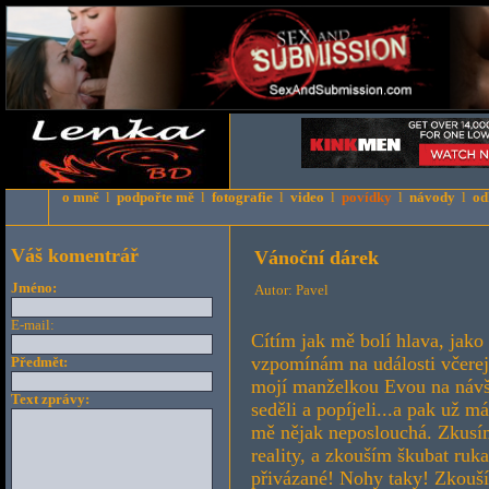
o mně
l
podpořte mě
l
fotografie
l
video
l
povídky
l
návody
l
od
Váš komentrář
Vánoční dárek
Jméno:
Autor: Pavel
E-mail:
Cítím jak mě bolí hlava, jako
vzpomínám na události včerejš
Předmět:
mojí manželkou Evou na návště
Text zprávy:
seděli a popíjeli...a pak už m
mě nějak neposlouchá. Zkusím
reality, a zkouším škubat ruk
přivázané! Nohy taky! Zkouší