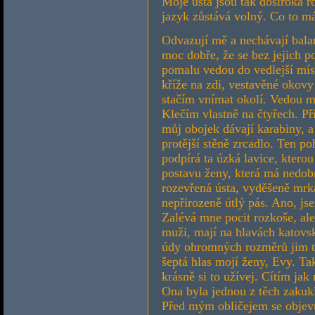
Moje ústa jsou tak doširoka r
jazyk zůstává volný. Co to m
Odvazují mě a nechávají bala
moc dobře, že se bez jejich 
pomalu vedou do vedlejší mís
kříže na zdi, vestavěné okovy 
stačím vnímat okolí. Vedou mě
Klečím vlastně na čtyřech. Př
můj obojek dávají karabiny, a
protější stěně zrcadlo. Ten po
podpírá ta úzká lavice, ktero
postavu ženy, která má nedob
rozevřená ústa, vyděšeně mrká 
nepřirozeně útlý pás. Ano, jse
Zalévá mne pocit rozkoše, ale
muži, mají na hlavách katovsk
údy ohromných rozměrů jim tr
šeptá hlas mojí ženy, Evy. T
krásně si to užívej. Cítím j
Ona byla jednou z těch zakukl
Před mým obličejem se objev