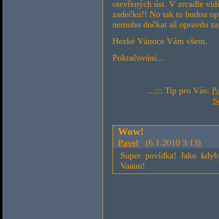
otevřených úst. V zrcadle vi
zadečku!! No tak to budou op
nemohu dočkat až opravdu za
Hezké Vánoce Vám všem.
Pokračováni...
...::: Tip pro Vás:
P
S
Wow!
Pavel
(6.1.2010 3:13)
Super povídka! Jako kdyb
Vaauu!