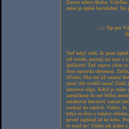
Znovu sebou škubu. Uslyším p
mám je úplně bezvládné. No j
...::: Tip pro V
S
Teď když vědí, že jsem úplně
mě zvedá, poutají mi ruce a z
špičkách! Teď teprve cítím t
Jsou opravdu ohromná. Začína
Jiřinko, říká mě již známý hla
slast! Ale uvidíš sama! Další
latexové slipy. Když je mám n
zamáčknut do mé břišní dutiny
natahovat latexový catsuit te
soukají do rukávů. Vidím, že 
když se třou o rukávy obleku,
pevně zapínají až ke krku. Po
to snad ne! Vidím jak jedna z