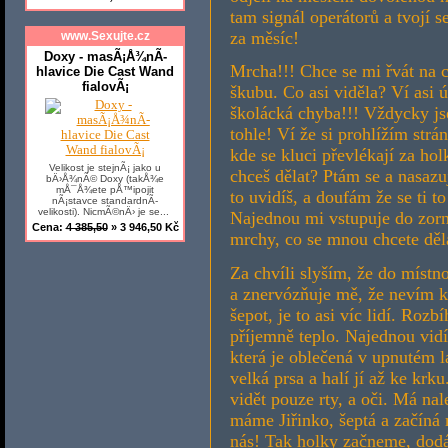
tam signál operátorů a tvojí s
za měsíc!
www.Sexujte.cz
Doxy - masÃ¡Å¾nÃ­
Mrcha!!! Chce se mi řvát na 
hlavice Die Cast Wand
fialovÃ¡
škubu. Co asi viděla? Ví asi 
školácká chyba!!! Vždycky jse
tohle! Ví že si prohlížím st
kde se kluci převlékají za ho
Velikost je stejnÃ¡ jako u
chceš dělat? Ptám se a nasazuj
bÄ›Å¾nÃ© Doxy (takÅ¾e
mÅ¯Å¾ete pÅ™ipojit
to uvidíš, a doufám že se ti 
nÃ¡stavce standardnÃ­
velikosti). NicmÃ©nÄ› je se...
Najednou mi vstupuje do zorn
Cena:
4 385,50
» 3 946,50 Kč
mrchy, co se mnou chcete děla
Za chvíli slyším, že do míst
a znervózňuje mě, že nevím kd
šepot, je to asi víc lidí. Rozb
příjemně teplo. Najednou vid
která je oblečená v upnutém l
velká prsa a halí jí až ke krk
vidět pouze rty, a oči. Má na
máme Jiřinko, šeptá a začíná 
nás! Tak holky začneme, dodáv