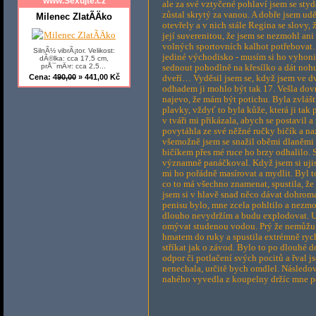
www.Sexujte.cz
ale za své vztyčené pohlaví jsem se styd
zůstal skrytý za vanou. A dobře jsem udě
Milenec ZlatÃ­Äko
otevřely a v nich stále Regina se slovy,
její suverenitou, že jsem se nezmohl ani
volných sportovních kalhot potřebovat…
SilnÃ½ vibrÃ¡tor. Velikost:
jediné východisko - musím si ho vyhonit
dÃ©lka: cca 17,5 cm,
prÅ¯mÄ›r: cca 2,5...
sednout pohodlně na křesílko a dát noh
Cena:
490,00
» 441,00 Kč
dveří… Vyděsil jsem se, když jsem ve d
odhadem ji mohlo být tak 17. Vešla dovn
najevo, že mám být potichu. Byla zvlášt
plavky, vždyť to byla kůže, která ji tak
v tváři mi přikázala, abych se postavil a
povytáhla ze své něžné ručky bičík a naz
všemožně jsem se snažil oběmi dlaněmi sc
bičíkem přes mé ruce ho brzy odhalilo. S
významně panáčkoval. Když jsem si ujist
mi ho pořádně masírovat a mydlit. Byl t
co to má všechno znamenat, spustila, ž
jsem si v hlavě snad něco dávat dohrom
penisu bylo, mne zcela pohltilo a nezmoh
dlouho nevydržím a budu explodovat. Už s
omývat studenou vodou. Prý že nemůžu
hmatem do ruky a spustila extrémně rych
stříkat jak o závod. Bylo to po dlouhé 
odpor či potlačení svých pocitů a řval js
nenechala, určitě bych omdlel. Následov
nahého vyvedla z koupelny držíc mne pou