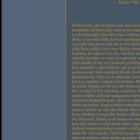
...::: Tip pro Vás
Slečna Iveta, jak se jmenovala, mne za
pozměněn od doby, kdy jsem tu byl napos
to zde připadalo jako něco mezi ordinac
dívky a na velké židli, která si zasluhu
nyní přivítala slovy, tak jak se ti to lí
však bylo pořád v levé ruce Slečny Ive
doplnila, že mám 31 let, aby všechny z
odvedly ke kůlu ve tvaru X a spoutaly ru
ještě mladší dívky si významně prohlížel
krev proudila v mých žílách, tak se při
spokojenosti obou mladých dívek, které
prohmatávaly. Bylo mi to příjemné, poto
když je zmáčkly, zaúpěl jsem bolestí. M
do koulí. Regina to vše jen tiše sledoval
bát, co mají ty dvě rošťandy za lubem. N
spodní prádlo, přičemž tanga ponecháva
směrem k Madam Regině, zda si to může zk
dobře má bolest. Regina řekla rozhodným 
jsem se, přesto mi stál jako šílený. Brzy
Ivety předtím v koupelně. Snad to dělal
bez slitování. Začaly se mi stahovat vše
kam brzy putoval celý obsah mého org
dočkalo nesnesitelného lechtání a všeli
mém těle vykonávaly. Účel byl jasný a 
zároveň druhou a třetí dávku spermatu 