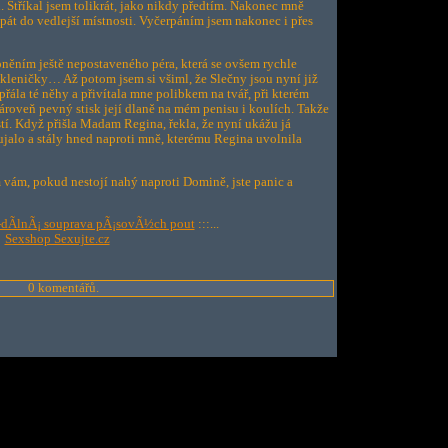
 Stříkal jsem tolikrát, jako nikdy předtím. Nakonec mně
pát do vedlejší místnosti. Vyčerpáním jsem nakonec i přes
oněním ještě nepostaveného péra, která se ovšem rychle
 skleničky… Až potom jsem si všiml, že Slečny jsou nyní již
opřála té něhy a přivítala mne polibkem na tvář, při kterém
zároveň pevný stisk její dlaně na mém penisu i koulích. Takže
stí. Když přišla Madam Regina, řekla, že nyní ukážu já
ujalo a stály hned naproti mně, kterému Regina uvolnila
vám, pokud nestojí nahý naproti Domině, jste panic a
-dÃ­lnÃ¡ souprava pÃ¡sovÃ½ch pout
:::...
Sexshop Sexujte.cz
0 komentářů.