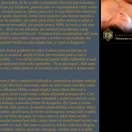
 prozradila, že by si ráda vyzkoušela chování pravé dominy.
užil po její blízkosti, protože mne ve vzpomínkách vždy velmi
eznali jsme se, přesto jsem cítil, že její štíhlé tělo musí být
e spolu chatovali. Jenže nyní jsem byl jak zbaven smyslů a
se mi nedařilo, ale našel jsem číslo jejího mobilu a začal si
em se neosmělil, ale poslal jsem ji SMS, že bych ji rád zase
ni… Bylo to asi odvážné, ale nečekal jsem dlouho a můj
přijď, nebudeš litovat". Vzrušení bylo neudržitelné, měl jsem
adičně k umyvadlu v koupelně a uvolnit svým tužbám. Ale
rozmýšlel hodil na sebe nějaké šaty a vyjel za Reginou.
ělalo žádný problém ho najít. Cestou jsem myslel jen na
to je nesmysl, stejně tě žene jen sexuální pud a s tím ti
hladili…" v tu chvíli kolem mě projel těžký náklaďák a snad
až mně pod nimi nohy zastuděly. "To je ale trapas", řekl jsem
s ulici, takže jsem se už nevracel, ale vydal se k domovním
jsem ji řekl o mokrých kalhotách, nemohla se ubránit smíchu
e její tělo bylo dokonalé, měla na sobě černé elasťáky, takže
ak odhalené bříško a snad nějaký černý šátek šikovně a
prsí, které se při chůzi vzhůru příjemně pohupovalo. Cítil
hoval jsem se snad naprosto normálně a nedal na sobě nic znát.
ní kalhoty a zavedla přímo do koupelny. Byl jsem ji velmi
dveře, řekl jsem si, že musím zůstat klidný a rozvážný. Když
rádlo, zjistil jsem, že dveře od koupelny nemají klíč a tudíž
, ale bylo mi jasné, že ona o mne ví, takže mne nechá v
sundal promočené rifle i slipy, které až doteď krutě svírali mé
m seděl ve vaně. Bál jsem se postavit, kdyby náhodou Regina
 vzrušení, kdyby opravdu vstoupila, vnitřně jsem si to přál,