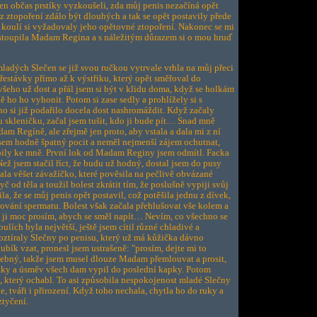
 jen občas prstíky vyzkoušeli, zda můj penis nezačíná opět
z ztopoření zdálo být dlouhých a tak se opět postavily přede
o koulí si vyžadovaly jeho opětovné ztopoření. Nakonec se mi
řistoupila Madam Regina a s náležitým důrazem si o mou hruď
 mladých Slečen se již svou ručkou vytrvale vrhla na můj přeci
přestávky přímo až k výstřiku, který opět směřoval do
šeho už dost a přál jsem si být v klidu doma, když se holkám
ě ho ho vyhonit. Potom si zase sedly a prohlížely si s
o si již podařilo docela dost nashromáždit. Když začaly
tu skleničku, začal jsem tušit, kdo ji bude pít… Snad mně
am Regíně, ale zřejmě jen proto, aby vstala a dala mi z ní
 jsem hodně špatný pocit a neměl nejmenší zájem ochutnat,
upily ke mně. První lok od Madam Reginy jsem odmítl. Facka
Než jsem stačil říct, že budu už hodný, dostal jsem do pusy
čala věšet závažíčko, které pověsila na pečlivě obvázané
yč od těla a toužil bolest zkrátit tím, že poslušně vypiji svůj
la, že se můj penis opět postavil, což potěšila jednu z dívek,
olování spermatu. Bolest však začala přehlušovat vše kolem a
že ji moc prosím, abych se směl napít… Nevím, co všechno se
ulích byla největší, ještě jsem cítil různé chladivé a
roztíraly Slečny po penisu, který už má kůžička dávno
ubík vzat, pronesl jsem ustrašeně: "prosím, dejte mi to
osebný, takže jsem musel dlouze Madam přemlouvat a prosit,
aky a úsměv všech dam vypil do poslední kapky. Potom
, který ochabl. To asi způsobila nespokojenost mladé Slečny
le, tváři i přirození. Když toho nechala, chytla ho do ruky a
ztyčení.