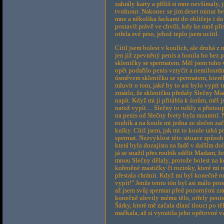
zahrály karty a příliš si mne nevšímaly,
tvrdnout. Nakonec se jim deset minut be
mne a několika fackami do obličeje i d
postavil právě ve chvíli, kdy ke mně p
otřela své prso, jehož teplo jsem ucítil.
Cítil jsem bolest v koulích, ale druhá z
jen již zpevněný penis a honila ho bez 
skleničky se spermatem. Měl jsem toho v
opět podařilo penis vztyčit a nemilosrdn
úsměvem skleničku se spermatem, kteréh
mluvit o tom, jaké by to asi bylo vypít 
zmátlo, že skleničku předaly Slečny Mad
napít. Když mi ji přitáhla k ústům, měl
natož vypít… Slečny to tušily a přisto
na penis od Slečny Ivety byla razantní. 
roubík a na koule mi jedna ze slečen za
kulky. Cítil jsem, jak mi to koule tahá pr
spermat. Nezvyklost této situace způsobi
která byla dozajista na řadě v dalším d
já se snažil přes roubík sdělit Madam, 
mnou Slečny dělaly, protože bolest na ko
kořeněné mastičky či roztoky, které mi 
přestala chránit. Když mi byl konečně ro
vypít!" Jenže tento tón byl asi málo pr
až jsem svůj spermat před pozornými zr
konečně ulevily mému tělo, otřely penis
Šárky, které mě začala dlaní tlouct po tě
mačkala, až si vynutila jeho opětovné v