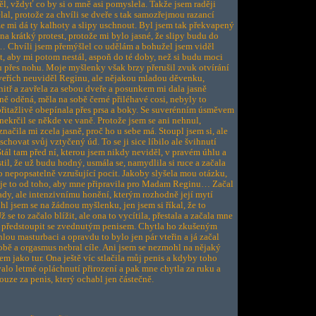
ěl, vždyť co by si o mně asi pomyslela. Takže jsem raději
lal, protože za chvíli se dveře s tak samozřejmou razancí
 že mi dá ty kalhoty a slipy uschnout. Byl jsem tak překvapený
 na krátký protest, protože mi bylo jasné, že slipy budu do
 Chvíli jsem přemýšlel co udělám a bohužel jsem viděl
, aby mi potom nestál, aspoň do té doby, než si budu moci
u přes nohu. Moje myšlenky však brzy přerušil zvuk otvírání
veřích neuviděl Reginu, ale nějakou mladou děvenku,
itř a zavřela za sebou dveře a posunkem mi dala jasně
ně oděná, měla na sobě černé přiléhavé cosi, nebyly to
 přitažlivě obepínala přes prsa a boky. Se suverénním úsměvem
 nekrčil se někde ve vaně. Protože jsem se ani nehnul,
načila mi zcela jasně, proč ho u sebe má. Stoupl jsem si, ale
hovat svůj vztyčený úd. To se ji sice líbilo ale švihnutí
tál tam před ní, kterou jsem nikdy neviděl, v pravém úhlu a
il, že už budu hodný, usmála se, namydlila si ruce a začala
o nepopsatelně vzrušující pocit. Jakoby slyšela mou otázku,
e je to od toho, aby mne připravila pro Madam Reginu… Začal
ady, ale intenzivnímu honění, kterým rozhodně její mytí
l jsem se na žádnou myšlenku, jen jsem si říkal, že to
e to začalo blížit, ale ona to vycítila, přestala a začala mne
 předstoupit se zvednutým penisem. Chytla ho zkušeným
lou masturbaci a opravdu to bylo jen pár vteřin a já začal
době a orgasmus nebral cíle. Ani jsem se nezmohl na nějaký
em jako tur. Ona ještě víc stlačila můj penis a kdyby toho
alo letmé opláchnutí přirození a pak mne chytla za ruku a
ze za penis, který ochabl jen částečně.