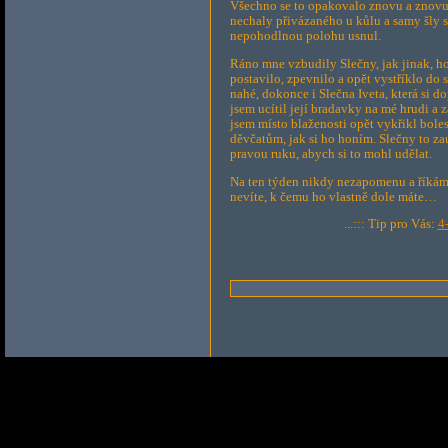
Všechno se to opakovalo znovu a znovu.
nechaly přivázaného u kůlu a samy šly s
nepohodlnou polohu usnul.
Ráno mne vzbudily Slečny, jak jinak, h
postavilo, zpevnilo a opět vystříklo do
nahé, dokonce i Slečna Iveta, která si d
jsem ucítil její bradavky na mé hrudi a 
jsem místo blaženosti opět vykřikl bole
děvčatům, jak si ho honím. Slečny to za
pravou ruku, abych si to mohl udělat.
Na ten týden nikdy nezapomenu a říkám 
nevíte, k čemu ho vlastně dole máte…
...::: Tip pro Vás:
4