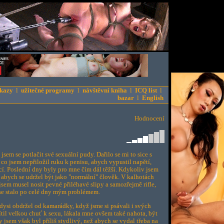
kazy
l
užitečné programy
l
návštěvní kniha
l
ICQ list
l
bazar
l
English
Hodnocení
jsem se potlačit své sexuální pudy. Dařilo se mi to sice s
 co jsem nepřiložil ruku k penisu, abych vypustil napětí,
í. Poslední dny byly pro mne čím dál těžší. Kdykoliv jsem
, abych se udržel být jako "normální" člověk. V kalhotách
 jsem musel nosit pevné přiléhavé slipy a samozřejmě rifle,
 se stalo po celé dny mým problémem.
dysi obdržel od kamarádky, když jsme si psávali i svých
til velkou chuť k sexu, lákala mne ovšem také nahota, být
 jsem však byl příliš stydlivý, než abych se vydal třeba na