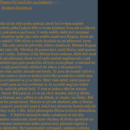
:
PlastovÃ© kolÃ­Äky na bradavky
:::...
Sexshop Sexujte.cz
vedla až do obývacího pokoje, který byl ovšem značně
ledy přibyl jakýsi kříž ve tvaru písmene X na zdi a celkově
í, pokojem a mučírnou. U stolu seděly další dvě neznámé
je označení spíše jako trůn seděla usměvavá Regina, která mě
bilo naháči? Obě dívky u stolu koukali na mé přirození, která
ty. Tak tady jsem ho přivedla, řekla s úsměvem. Madam Regina
naly můj věk. Všechny tři pomocnice, totiž Slečny mně potom
ce i nohy. Zatímco si šla Slečna Iveta sednout, další dvě snad
i mé přirození, které se již opět značně napřimovalo a jak
 každém tepu péro poskočilo až bylo zcela přímé, evidentně ke
 si můj penis braly střídavě do rukou a zkoumavě ho
m však začaly zkoušet mé koule. Ty jsou ale hodně citlivé a
ísto omluvy jsem se dočkal jízlivého posměchu a další rány
a a evidentně se jí to líbilo. Mně však méně, začal jsem se
eměl jsem ani čas uvědomit si, že na sobě mají jen lehké
ly zadeček pěkně holý. V tom se jedna z děvčat otázala
usit. Bál jsem se, co to asi chce zkoušet, když jí dělala
hlasem, ano, udělej to tak třikrát, ať zbude i na Šárku. Bál
 mi ho začala honit. Nebylo to již tak zkušené, jako u Slečny
a poprvé, pomyslel jsem si, když bez přestávky honila můj úd
chny svaly v těle, když přistoupila Slečna Iveta se skleničkou,
asmu… V dalších minutách mého ochabnutí se mé tělo
jakého vzrušování, které nyní všechny tři dívky společně na
mohutné masírování mého penisu brzy přineslo úspěch a
do skleničky. Byl jsem hodně vyčerpaný, zatímco si dívky