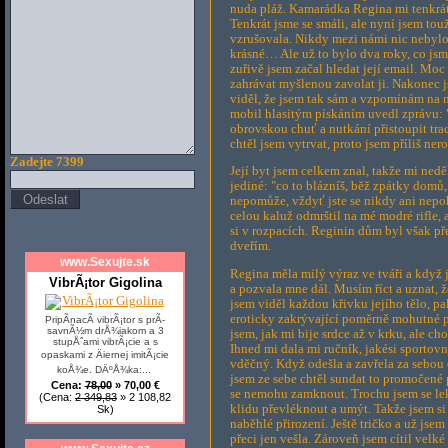
nuda pláž. Kamarádka Regina mi tenkrát
Tenkrát jsme se smáli, ale nyní jsem to
vzrušovala. Nikdy mezi námi nic nebylo, n
krásné… Ale už to bylo dva roky, co jsm
zuřivě jsem začal hledat její email. Moc 
zahrávat myšlenou zavolat ji. Nakonec js
viděl, že jsem tak sám a vzpomínám na 
mobil hlasitým pískáním uvedl zprávu: "
obrovskou chuť a nutkání přistoupit tr
chtěl jsem vytrvat, proto jsem příliš ne
Zadejte 7399
Její byt jsem celkem znal, takže mi ned
jediné: "co to blázníš, běž zpátky domů, 
nepomůže, vždyť jste se nikdy ani nepo
celou kaluž odmrštil na mé modré rifle, 
si v rozpacích. Reginin dům byl však pře
dveřím.
www.Sexujte.sk
Regina měla milý výraz ve tváři a když 
VibrÃ¡tor Gigolina
a pozvala mne dál. Musím říct a uznat, ž
jsem viděl každou křivku jejího tělo, p
eroticky zakrývající poměrně mohutné po
PripÃ­nacÃ­ vibrÃ¡tor s prÃ­
savnÃ½m drÅ¾iakom a 3
jsem, jak mi bije srdce až v krku, ale c
stupÅˆami vibrÃ¡cie a s
Ihned mi dala mi ručník, jakési sportov
opaskami z Äiernej imitÃ¡cie
vděčný. Když odešla a zavřela za sebou 
koÅ¾e. DÄºÅ¾ka:...
jsem ze sebe chtěl sundat to promočené p
Cena:
78,00
» 70,00 €
se nemohu zamknout. Trochu jsem se lekl
(Cena:
2 349,83
» 2 108,82
klidu převléknout a umýt. Takže jsem si 
Sk)
naběhlé přirození. Ještě tričko a už jse
přeci jen vešla. Zároveň jsem cítil velké