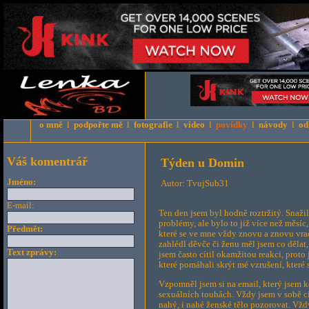
o mně
l
podpořte mě
l
fotografie
l
video
l
povídky
l
návody
l
od
Váš komentrář
Týden u Domin
Jméno:
Autor: TvujSub31
E-mail:
Ten den jsem byl hodně roztržitý. Snažil 
problémy, ale bylo to již více než měsíc,
Předmět:
které se ve mne vždy znovu a znovu vrac
zahlédl děvče či ženu měl jsem co dělat
Text zprávy:
jsem často cítil okamžitou reakci, proto
které pomáhali skrýt mé vzrušení, které
Vzpomněl jsem si na email, který jsem k
sexuálních touhách. Vždy jsem v sobě cí
nahý, i nahé ženské tělo pozorovat. Vždy