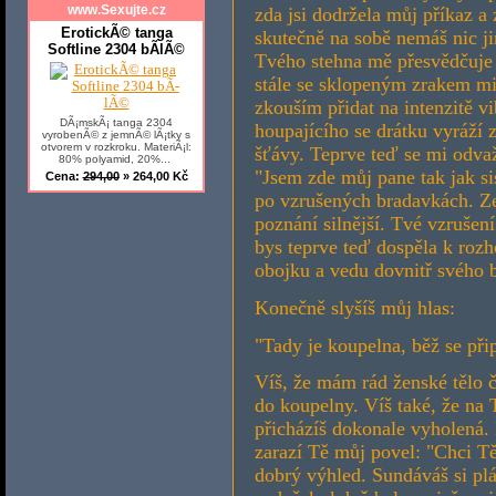
www.Sexujte.cz
zda jsi dodržela můj příkaz a
ErotickÃ© tanga
skutečně na sobě nemáš nic ji
Softline 2304 bÃ­lÃ©
Tvého stehna mě přesvědčuje 
stále se sklopeným zrakem mi
zkouším přidat na intenzitě vi
DÃ¡mskÃ¡ tanga 2304
houpajícího se drátku vyráží 
vyrobenÃ© z jemnÃ© lÃ¡tky s
otvorem v rozkroku. MateriÃ¡l:
šťávy. Teprve teď se mi odvaž
80% polyamid, 20%...
"Jsem zde můj pane tak jak s
Cena:
294,00
» 264,00 Kč
po vzrušených bradavkách. Ze 
poznání silnější. Tvé vzrušen
bys teprve teď dospěla k rozh
obojku a vedu dovnitř svého 
Konečně slyšíš můj hlas:
"Tady je koupelna, běž se přip
Víš, že mám rád ženské tělo č
do koupelny. Víš také, že na
přicházíš dokonale vyholená.
zarazí Tě můj povel: "Chci Tě
dobrý výhled. Sundáváš si pl