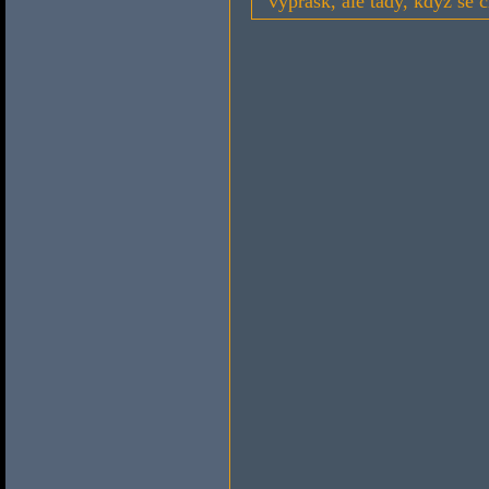
výprask, ale tady, když se č