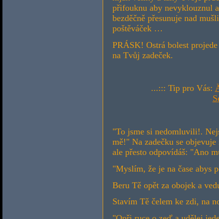
přifouknu aby nevyklouznul a
bezděčně přesunuje nad mušličk
poštěváček …
PRÁSK! Ostrá bolest projede
na Tvůj zadeček.
...::: Tip pro Vás:
S
"To jsme si nedomluvili!. Nejs
mě!" Na zadečku se objevuje r
ale přesto odpovídáš: "Ano m
"Myslím, že je na čase abys 
Beru Tě opět za obojek a ved
Stavím Tě čelem ke zdi, na n
"Opři ruce o zeď a udělej jed