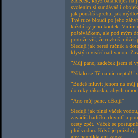
zadeček, když balancuješ na
svolením si sundáváš i obojek
jak pouštíš sprchu, jak mýdlo
Tvé ruce bloudí po jeho záhy
každičký jeho koutek. Vidím n
poštěváčkem, ale pod mým do
protože víš, že rozkoš můžeš
Sleduji jak bereš ručník a do
klystýru visící nad vanou. Za
"Můj pane, zadeček jsem si v
"Nikdo se Tě na nic neptal!"
"Budeš mluvit jenom na můj 
do ruky rákosku, abych umoc
"Ano můj pane, děkuji"
Sleduji jak plníš váček vodou,
zavádíš hadičku dovnitř a pou
cesty zpět. Váček se postupně
plní vodou. Když je prázdný, 
aby neunikla ani kapka.