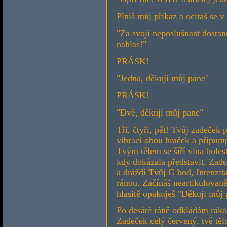
Plníš můj příkaz a ocitáš se v
"Za svoji neposlušnost dostan
nahlas!"
PRÁSK!
"Jedna, děkuji můj pane"
PRÁSK!
"Dvě, děkuji můj pane"
Tři, čtyři, pět! Tvůj zadeček
vibrací obou hraček a připum
Tvým tělem se šíří vlna boles
kdy dokázala představit. Zade
a dráždí Tvůj G bod, Intenzit
ránou. Začínáš neartikulovaně 
hlasitě opakuješ "Děkuji můj 
Po desáté ráně odkládám rákos
Zadeček celý červený, tvé těl