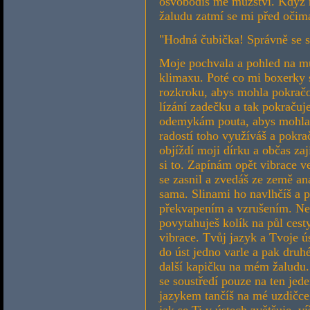
osvobodíš mé mužství. Když n
žaludu zatmí se mi před očim
"Hodná čubička! Správně se s
Moje pochvala a pohled na můj
klimaxu. Poté co mi boxerky 
rozkroku, abys mohla pokrač
lízání zadečku a tak pokračuj
odemykám pouta, abys mohla 
radostí toho využíváš a pokra
objíždí moji dírku a občas za
si to. Zapínám opět vibrace 
se zasnil a zvedáš ze země an
sama. Slinami ho navlhčíš a
překvapením a vzrušením. Nec
povytahuješ kolík na půl cest
vibrace. Tvůj jazyk a Tvoje ú
do úst jedno varle a pak druhé
další kapičku na mém žaludu.
se soustředí pouze na ten jed
jazykem tančíš na mé uzdičce.
jak se Ti v ústech zvětšuje, ví