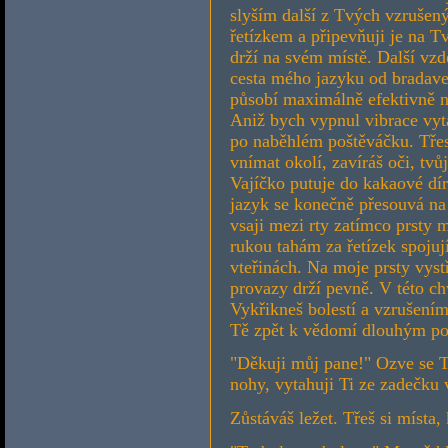
slyším další z Tvých vzrušen
řetízkem a připevňuji je na 
drží na svém místě. Další vzde
cesta mého jazyku od bradavek
působí maximálně efektivně na
Aniž bych vypnul vibrace vyt
po naběhlém poštěváčku. Třes
vnímat okolí, zavíráš oči, tvůj
Vajíčko putuje do kakaové dír
jazyk se konečně přesouvá na 
vsaji mezi rty zatímco prsty
rukou tahám za řetízek spojuj
vteřinách. Na moje prsty vys
provazy drží pevně. V této c
Vykřikneš bolestí a vzrušení
Tě zpět k vědomí dlouhým po
"Děkuji můj pane!" Ozve se Tv
nohy, vytahuji Ti ze zadečku
Zůstáváš ležet. Třeš si místa, 