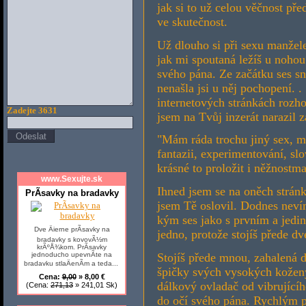
jak si to už celou věčnost př
ve skutečnost.
Už dlouho si při sexu manžele
jak mi spoutaná ležíš u nohou 
svého pána. Ze začátku ses sn
nenašla jsi u něj pochopení. .
internetových stránkách rozh
Zadejte 3631
jsem na Tvůj inzerát narazil z
"Mám ráda trochu jiný sex, 
fantazii, experimentování, slo
krásné to proložit i něžnostm
www.Sexujte.sk
Ihned jsem se na oněch strá
PrÃ­savky na bradavky
jsem Tě oslovil. Dodnes nevím 
kým ses jako s prvním a jedin
Dve Äierne prÃ­savky na
jedno, protože stojíš přede dve
bradavky s kovovÃ½m
krÃºÅ¾kom. PrÃ­savky
jednoducho upevnÃ­te na
Stojíš přede mnou, zahalená 
bradavku stlaÄenÃ­m a teda...
špičky svých vysokých kožený
Cena:
9,00
» 8,00 €
dálkový ovladač od vibrující
(Cena:
271,13
» 241,01 Sk)
do očí svého pána. Rychlým p