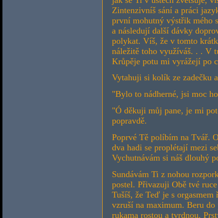
Zintenzivníš sání a práci jazy
první mohutný výstřik mého s
a následují další dávky dopro
polykat. Víš, že v tomto krát
náležitě toho využíváš. . . 
Krůpěje potu mi vyrážejí po 
Vytahuji si kolík ze zadečku 
"Bylo to nádherné, jsi moc h
"Ó děkuji můj pane, je mi po
popravdě.
Poprvé Tě políbím na Tvář. Ot
dva hadi se proplétají mezi 
Vychutnávám si náš dlouhý po
Sundávám Ti z nohou rozporku 
postel. Přivazuji Obě tvé ruc
Tušíš, že Teď je s orgasmem 
vzruší na maximum. Beru do p
rukama rostou a tvrdnou. Prst