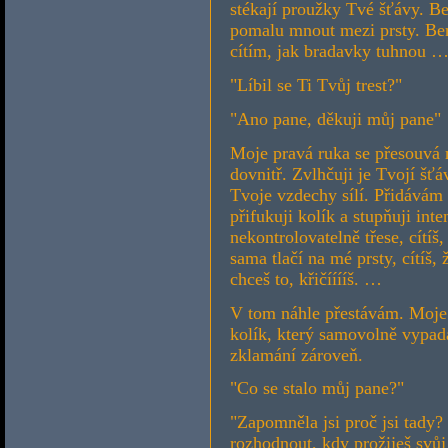
stékají proužky Tvé šťávy. B
pomalu mnout mezi prsty. Ber
cítím, jak bradavky tuhnou 
"Líbil se Ti Tvůj trest?"
"Ano pane, děkuji můj pane"
Moje pravá ruka se přesouvá n
dovnitř. Zvlhčuji je Tvojí šťá
Tvoje vzdechy sílí. Přidává
přifukuji kolík a stupňuji int
nekontrolovatelně třese, cítíš
sama tlačí na mé prsty, cítíš,
chceš to, křičííííš. …
V tom náhle přestávám. Moje 
kolík, který samovolně vypad
zklamání zároveň.
"Co se stalo můj pane?"
"Zapomněla jsi proč jsi tady?
rozhodnout, kdy prožiješ svůj