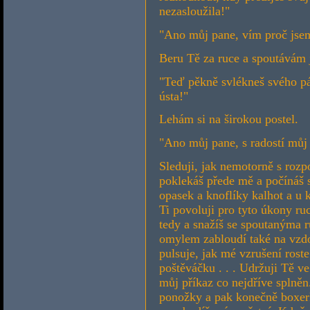
nezasloužila!"
"Ano můj pane, vím proč jse
Beru Tě za ruce a spoutávám 
"Teď pěkně svlékneš svého p
ústa!"
Lehám si na širokou postel.
"Ano můj pane, s radostí můj
Sleduji, jak nemotorně s roz
poklekáš přede mě a počínáš 
opasek a knoflíky kalhot a u 
Ti povoluji pro tyto úkony ru
tedy a snažíš se spoutanýma 
omylem zabloudí také na vzdo
pulsuje, jak mé vzrušení ros
poštěváčku . . . Udržuji Tě ve
můj příkaz co nejdříve splněn.
ponožky a pak konečně boxer