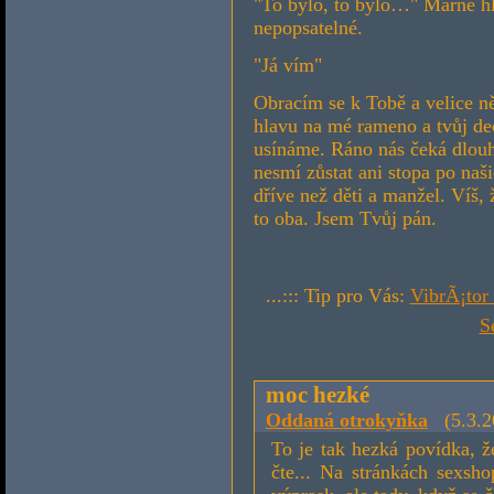
"To bylo, to bylo…" Marně hl
nepopsatelné.
"Já vím"
Obracím se k Tobě a velice ně
hlavu na mé rameno a tvůj de
usínáme. Ráno nás čeká dlouh
nesmí zůstat ani stopa po na
dříve než děti a manžel. Víš,
to oba. Jsem Tvůj pán.
...::: Tip pro Vás:
VibrÃ¡tor
S
moc hezké
Oddaná otrokyňka
(5.3.20
To je tak hezká povídka, ž
čte... Na stránkách sexsho