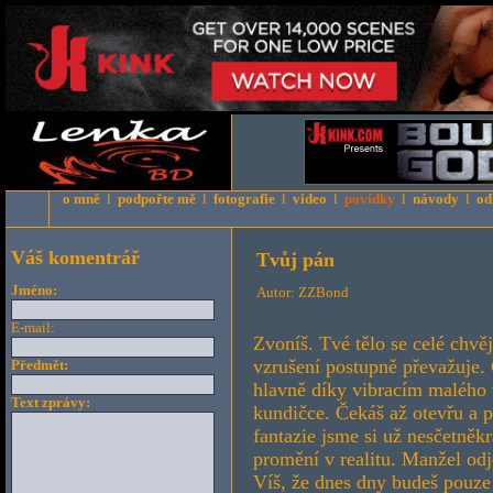
o mně
l
podpořte mě
l
fotografie
l
video
l
povídky
l
návody
l
od
Váš komentrář
Tvůj pán
Jméno:
Autor: ZZBond
E-mail:
Zvoníš. Tvé tělo se celé chv
vzrušení postupně převažuje.
Předmět:
hlavně díky vibracím malého 
Text zprávy:
kundičce. Čekáš až otevřu a p
fantazie jsme si už nesčetněkr
promění v realitu. Manžel odjel
Víš, že dnes dny budeš pouze 