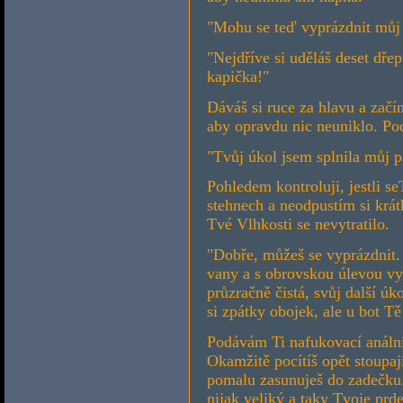
"Mohu se teď vyprázdnit můj
"Nejdříve si uděláš deset dře
kapička!"
Dáváš si ruce za hlavu a začí
aby opravdu nic neuniklo. Pod
"Tvůj úkol jsem splnila můj p
Pohledem kontroluji, jestli s
stehnech a neodpustím si krát
Tvé Vlhkosti se nevytratilo.
"Dobře, můžeš se vyprázdnit. 
vany a s obrovskou úlevou vyp
průzračně čistá, svůj další úk
si zpátky obojek, ale u bot T
Podávám Ti nafukovací anální 
Okamžitě pocítíš opět stoupaj
pomalu zasunuješ do zadečku.
nijak veliký a taky Tvoje prd