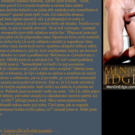
 chodidly hledala stabilitu. Zavřel jsem kohout. "A teď,
nto povel Lů vyrazila kupředu a začala Janu mlátit
ana skučela bolestí a na jejím těle naskakovaly temněfialové
áhnout!" spustil jsem opět vodu. Lů uskočila stranou.
až Janu úplně opustily síly a podlamující se nohy jí
, musel jsem jí rychle uvolnit řetěz od obojku. Svalila se na
ala, co jen jí roubík dovolil. "Já se teď vykoupu, "oznámil
ě nenapadlo provádět nějakou neplechu." Připoutal jsem její
la před chvílí připoutána Jana. Opatrnost byla zcela namístě,
tkou dobu byla Lů zcela oddaná a mohlo ji napadnout Janu
jedna vana, která byla navíc opatřena sklápěcí těžkou mříží,
em si představit, jak by bylo nepříjemné, kdyby mi dovnitř
 dlouho ve vaně a podřimoval. Nečistota se vylouhovala z
stoty. Oblékl jsem se a odvázal Lů. "Ty teď vemeš pořádnej
řídil jsem jí. "Samozřejmě vyčistíš i tu její posranou
tě všichni svatí, jestli z tebe něco ucejtím!" Odešel jsem
ečně uvědomila, že být vydána na milost a nemilost do mých
kory a oddanosti, jak se jí povedlo, je vyloženě nemoudré.
 uznale jsem pokýval hlavou. Zdá se, že Lů bude učenlivá
iž čistým zajatkyním. Janě, ležící na zádech, k jelitům od
e. Pohlédl jsem na kartáč vedle na zemi. "Ale Lů, tohle přece
ré štětiny, původné sloužící k oškrabávání starých nátěrů. Lů
i to líbí?" přičapl jsem k Janě. Něco nesrozumitelného
loudil rukou mezi její nohy. Cítil jsem, jak se napjala.
 nohama čuráka svýho pána, co?" zasmál jsem se. Stáhl jsem
s.
ás:
LatexovÃ½ nÃ¡vlek na penis
:::...