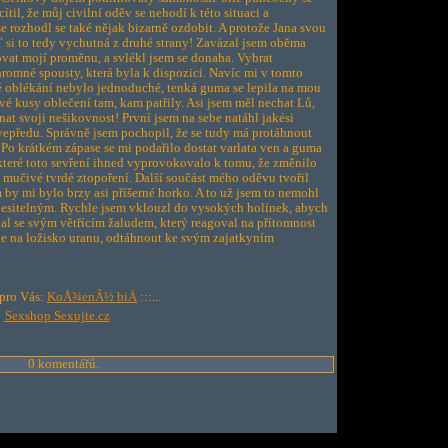
il, že můj civilní oděv se nehodí k této situaci a
e rozhodl se také nějak bizarně ozdobit. A protože Jana svou
 si to tedy vychutná z druhé strany! Zavázal jsem oběma
at mojí proměnu, a svlékl jsem se donaha. Vybrat
hromné spousty, která byla k dispozici. Navíc mi v tomto
é oblékání nebylo jednoduché, tenká guma se lepila na mou
vé kusy oblečení tam, kam patřily. Asi jsem měl nechat Lů,
at svoji nešikovnost! První jsem na sebe natáhl jakési
epředu. Správně jsem pochopil, že se tudy má protáhnout
ty. Po krátkém zápase se mi podařilo dostat varlata ven a guma
které toto sevření ihned vyprovokovalo k tomu, že změnilo
 mučivé tvrdé ztopoření. Další součást mého oděvu tvořil
by mi bylo brzy asi příšerné horko. A to už jsem to nemohl
snesitelným. Rychle jsem vklouzl do vysokých holínek, abych
al se svým větřícím žaludem, který reagoval na přítomnost
e na ložisko uranu, odtáhnout ke svým zajatkyním
p pro Vás:
KoÅ¾enÃ½ biÄ
:::...
Sexshop Sexujte.cz
0 komentářů.