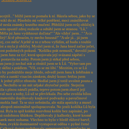
Sexshop Sexujte.cz
cejtíš..." blížil jsem se pomalu k ní. Házela sebou, jako by se
 vnikl do ní. Působilo mi velké potěšení, moci znásilňovat
 nesla známky krutého mučení. Přiblížil jsem svůj obličej k
jsem opustil zdroj rozkoše a odtáhl jsem se stranou. "Lů,"
 "Měla jsi Janu vydrhnout dočista!" "Ale vždyť jsem..." "A co
tý! Já tě přerazím, ty mrcho hnusná!" "A-ale já... já jsem
lej, cos měla! A ještě si to z tebou vyřídím, až budu s touhle
t a myla jí obličej. Myslel jsem si, že Jana hned začne ječet,
nost podobných pokusů. "Košilku prát nemusíš," dovolil jsem
jsem Janu za tyč, která spojovala její svázaná zápěstí s
 postavila na nohy. Potom jsem ji strkal před sebou,
m jsem ji nechal stát a obrátil jsem se k Lů. "Vyber tam pro
skříni s prádlem. "Víš, co se mi líbí." Mezitím, co se Lů
co by podráždilo moje libido, odvedl jsem Janu k žebřinám u
 řetěz a zamkl visacím zámkem, druhý konec řetězu jsem
jedné příčce ribstolu. Hodlal jsem jí totiž uvolnit pouta a
na. Nechtělo se mi mít nějaké zbytečné potíže. Stejným
ila s plnou náručí prádla, teprve potom jsem zbavil její
al ruce a nohy, Lů už se převlékala. Pro sebe zvolila bílou
o materiálu doplňovaly krajkové podvazky a pavučinové
ohla Janě. Ta se sice nebránila, ale stála apaticky a musel
y alespoň minimálně spolupracovala. No jestli košilka Lů byla
ná. Byla to spíš krátká rozevřená košile bez zapínání, po
ná ozdobnou šňůrkou. Doplňovaly ji kalhotky, které kromě
arek mezi nohama. Všechno to bylo v bledě růžové barvě,
a Jana, zvyklá dominantně vystupovat oděna v pyšné černé
ná. Celkový dojem podtrhovaly samonosné bílé punčochy se