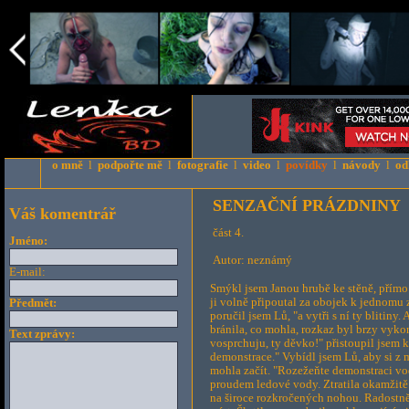
o mně
l
podpořte mě
l
fotografie
l
video
l
povídky
l
návody
l
od
SENZAČNÍ PRÁZDNINY
Váš komentrář
část 4.
Jméno:
Autor: neznámý
E-mail:
Smýkl jsem Janou hrubě ke stěně, přímo 
ji volně připoutal za obojek k jednomu 
Předmět:
poručil jsem Lů, "a vytři s ní ty blitiny
bránila, co mohla, rozkaz byl brzy vyko
Text zprávy:
vosprchuju, ty děvko!" přistoupil jsem
demonstrace." Vybídl jsem Lů, aby si z m
mohla začít. "Rozežeňte demonstraci vo
proudem ledové vody. Ztratila okamžitě 
na široce rozkročených nohou. Radostně