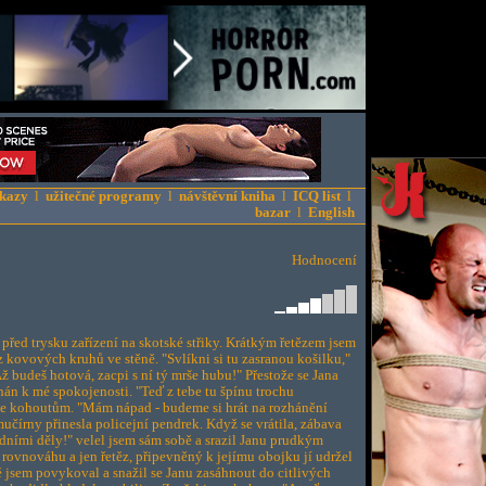
kazy
l
užitečné programy
l
návštěvní kniha
l
ICQ list
l
bazar
l
English
Hodnocení
před trysku zařízení na skotské střiky. Krátkým řetězem jsem
z kovových kruhů ve stěně. "Svlíkni si tu zasranou košilku,"
. Až budeš hotová, zacpi s ní tý mrše hubu!" Přestože se Jana
nán k mé spokojenosti. "Teď z tebe tu špínu trochu
 ke kohoutům. "Mám nápad - budeme si hrát na rozhánění
učírny přinesla policejní pendrek. Když se vrátila, zábava
dními děly!" velel jsem sám sobě a srazil Janu prudkým
rovnováhu a jen řetěz, připevněný k jejímu obojku jí udržel
 jsem povykoval a snažil se Janu zasáhnout do citlivých