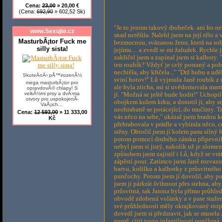
Cena:
23,00
» 20,00 €
(Cena:
692,90
» 602,52 Sk)
"Je to jenom takový drobeček. ani ho neu
www.Sexujte.cz
snad netěšila. Nalehl jsem na její tělo a
MasturbÃ¡tor Fuck me
bezmocnou, svázanou ženu, která na sobě
silly sista!
jejímu.... a zvedl se mi žaludek. Rychle 
zakřičel jsem a zapínal jsem si kalhoty.
ten roubík? Vždyť je celý posraný a pobli
nechtěla, aby křičela..." "Drž hubu a udě
SkuteÄnÄ› pÅ™irozenÃ½
sviní hotov!" Lů vyjmula Janě roubík z ús
mega masturbÃ¡tor pro
ale byla zticha, asi si uvědomovala mar
opravdovÃ© chlapy! S
velkÃ½mi prsy a dvÄ›ma
jí. "Možná se ještě bude hodit!" Uchopil 
otvory pro uspokojenÃ­
obojkem kolem krku, a donutil ji, aby se
VaÅ¡ich...
neohrabaně se potácející, do mučírny. Ta
Cena:
12 593,00
» 11 333,00
vás něco na sebe," ukázal jsem bradou ke 
Kč
přehrabovala v prádle a vybírala něco, 
stěny. Obtočil jsem jí kolem pasu silný
potom pomocí druhého zámku připevnil k 
nebyl jsem si jistý, nakolik už je zlome
způsobem jsem zajistil i Lů, když se vrát
zápěstí pout. Zatímco jsem Janě rozvazov
barvu, košilku a kalhotky z průsvitnéh
punčochy. Potom jsem jí dovolil, aby pom
jsem ji párkrát švihnout přes stehna, ab
průsvitná, tak Janina byla přímo průhled
obvodě zdobená volánky a v pase staže
své průhlednosti měly okrajkovaný rozp
dovedl jsem si představit, jak se musel
gumě, cítit touto infantilností poníže