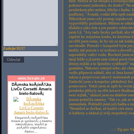
míst. Škrtila se na obojku a klouzajícími
pohotovostní jednotko, do útoku!" Na te
pendrekem přes stehna, břicho i ňadra. J
podlitiny. "A tradá, vodní děla opět zas
Několikrát jsem celý postup zopakoval, 
vypověděly poslušnost. Málem se uškrtila
dlaždice jako žok a jen prudce oddychov
jsem Lů. "A ty tady hezky počkáš, aby t
zápěstí ke stejnému kruhu, ke kterému by
nevěřil jsem tomu, že by mi za tak krá
osvobodit. Protože v koupelně byla jen 
Zadejte 9237
mohly mě potom v ní uvěznit a dovedl js
napouštěly vařící vodu. Rochnil jsem se
mojí kůže a já jsem zase získal pocit či
drsnej rejžák a tu špindíru vydrhneš!" na
gumárnu. Nakonec umeješ sebe, ale chraň 
vedle připravit nářadí, aby si Jana kon
rukou a projevovat takový nedostatek po
www.Sexujte.sk
Zaslechl jsem z koupelny přidušený řev,
DÃ¡mska koÅ¡ieÄ¾ka
pomocnice. Vrátil jsem se zpět ke svým j
LivCo Corsetti Amaris
pendreku přibyly na těle krvavé škrábanc
bielo-fialovÃ¡
není rejžák," ukázal jsem na drátěné ost
jenom pokrčila rameny. "Tak co, jak se t
zamumlala. Pohladil jsem její ňadra a zab
"Nemůžeš se dočkat, až budeš cítit mezi
si kalhoty a ukázal jí svůj ztopořený oca
ElegantnÃ¡ koÅ¡ieÄ¾ka
Amaris je vyrobenÃ¡ z bieleho
mikrovlÃ¡kna, ktorÃ© je
poÅ¡itÃ© originÃ¡lnou
...::: Tip pro V
Äipkou....