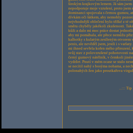
širokým krajkovým lemem. Já sám jsem cít
nepodporuje moje vzrušení, proto jsem s
dominanci spojovala s černou gumou, ať
dívkám oči šátkem, aby nemohly pozorov
nejvhodnější oblečení bylo těžké z té o
směru chyběly jakékoli zkušenosti. Tak
kůži a dalo mi moc práce dostat jednotli
aby mi pomáhala, ale přece nemůžu přizn
kalhotky s kulatým zesíleným otvorem v
penis, ale nevěděl jsem, jestli i s varla
mi ihned sevřela kořen mého přirození, 
svůj stav z polovzrušené pohotovosti na
černý gumový nátělník, v čemkoli jiném 
vydržet. Pnutí v mém ocase se stalo ne
se necítil nahý s bosýma nohama, a nech
polonahých žen jako proutkařova virgul
...::: Ti