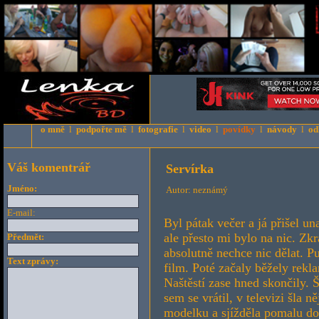
o mně
l
podpořte mě
l
fotografie
l
video
l
povídky
l
návody
l
od
Váš komentrář
Servírka
Jméno:
Autor: neznámý
E-mail:
Byl pátak večer a já přišel unavenej z práce. Ne že bych se ten den předřel, ale přesto mi bylo na nic. Zkrátka takovej ten den, kdy ce člověku absolutně nechce nic dělat. Pustil jsem si televizi. Zrovna končil nějakej film. Poté začaly běžely reklamy. "Běžte s tím do prdele," ulevil jsem si. Naštěstí zase hned skončily. Šel jsem do ledničky a otevřel si pivo. Když sem se vrátil, v televizi šla nějaká módní přehlídka. Kamera zabrala modelku a sjížděla pomalu dolů až k nohám. Modelka na sobě měla boty na vysokém podpatku skládajících se jen z tenkých řemínků. Když kamera zabrala její prsty, ucítil jsem vzrušení. "Do prčic, ty se snad toho fetišismu nezbavíš." Ocas se mi úplně postavil, když jsem pomyslel, jak ji lechtám na chodidlech. Chvíli jsem odolával ale nakonec jsem se posadil do křesla, rozepnul kalhoty a začal onanovat. Kamera mezitím udělala záběr na její kolegyni, která měla na nohou podobné boty, ale měla navíc punčochy. Pohled na prsty u nohou oblečené do punčoch mě ještě více vzrušil. Už už jsem se skoro udělal, ale najednou zazvonil zvonek. Vztekle jsem zavrčel, vytáhl si košili abych zakryl bouli na kalhotech a šel otevřít. Za nimi stála nějaká pěkná ženská, asi okolo 25 let. Pohled mi ihned padnul k jejím nohám. Bohuzel na sobě měla uzavřený boty, takže jsem nic neviděl. "Dobrý den, nemáte zájem o nějakou kosmetiku ?" zeptala se. "Díky ale nemám," odpověděl jsem. "Ani vaše žena ? "zeptala se znovu. "Ani ta ne, není tu," odpověděl jsem. "Tak nashledanou," otočila se a začala odcházet. Na chvilku jsem potlačil svoje pudy ji vtáhnout dovnitř a trochu si s ní pohrát. Pak mě napadla hrozná myšlenka, že už vypadám jako ženatý. Bylo mi zrovna před pár týdny 21. Navíc jsem jí záměrně řekl, že moje žena tu není, abych jí nemusel říkat že jsem tu furt sám. Vrátil jsem se k televizi, ale už tam nic zajímavýho nešlo. "Tak co, pudu do hospody," řek jsem si, vzal si nějaký drobný a vyrazil. Vzhledem k tomu že byl pátek, měl jsem docela štěstí a našel místo hned v první. Posadil jsem se k malýmu stolku aby si ke mě nikdo nepřilezl a čekal. Za chvíli přišla servírka. "Co to bude ?" zeptala se. "Dám si pivo," odvětil jsem. "Hned to bude," usmála se na mě a odešla. Díval jsem se na ni a všiml si že je docela pěkná. Asi metr sedmdesát vysoká, středně dlouhé blond vlasy a moc pěkný nohy. Vypadala tak na dvacet let. Najednou jsem si uvědomil, že jsem se zapoměl podívat co měla za obuv. Asi za minutu šla zpátky a nesla mi pivo. Radši jsem se díval jinam, aby si nevšimla, že jí čumím na nohy. "Tady to máte," usmála se na mě ještě jednou a položila sklenici na stůl. Poděkoval jsem a počkal až se otočí a půjde pryč. Když šla, podíval jsem se a opět se vzrušil. Měla na sobě krátkou černou sukýnku a na nohou naboso obuté pantofle. "Tu tak mí,t" pomyslel jsem si. Ale ta určitě někoho má. Přestože jsem do této hospody chodíval častěji, nikdy jsem si nevšiml, že by za ní někdo chodil, jako ostatní borci chodili za jejími kolegyněmi. Měl jsem docela žízeň a pivo už bylo skoro vypitý. "Dáte si ještě jedno ?" přitočila se ke mě odkudsi zezadu. "Jo dám," zněla má odpověď. "Hned to přinesu," zaševelila a odešla. "Sakra, ta snad po tobě jde," řekl
Předmět:
Text zprávy: