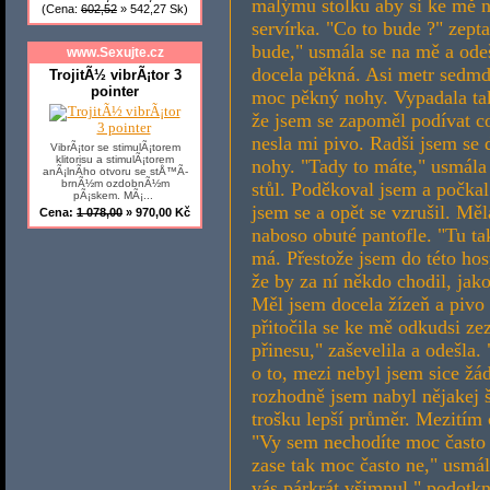
(Cena:
602,52
» 542,27 Sk)
www.Sexujte.cz
TrojitÃ½ vibrÃ¡tor 3
pointer
VibrÃ¡tor se stimulÃ¡torem
klitorisu a stimulÃ¡torem
anÃ¡lnÃ­ho otvoru se stÅ™Ã­
brnÃ½m ozdobnÃ½m
pÃ¡skem. MÃ¡...
Cena:
1 078,00
» 970,00 Kč