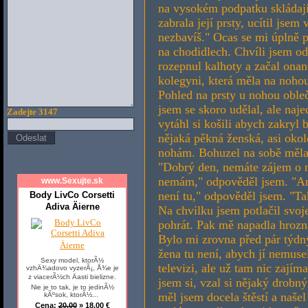
Zadejte 3147
www.Sexujte.sk
Body LivCo Corsetti
Adiva Äierne
Sexy model, ktorÃ½
vzhÄ¾adovo vyzerÃ¡, Å¾e je
z viacerÃ½ch Äasti bielizne.
Nie je to tak, je to jedinÃ½
kÃºsok, ktorÃ½...
Cena:
20,00
» 18,00 €