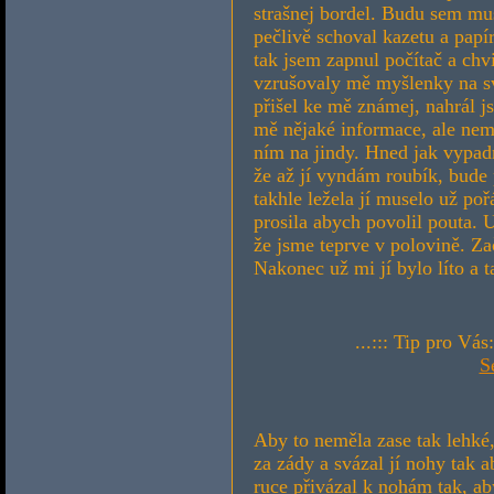
...::: Tip pro Vás
S
Aby to neměla zase tak lehké, rozhod jsem se, že jí nechám ruce spoutané za zády a svázal jí nohy tak aby mohla dělat jen malé krůčky. Pak jsem jí ruce přivázal k nohám tak, aby chodila v jakémsi záklonu. Moc nadšená z toho nebyla, hlavně když jsem jí řekl že tak zůstane až do nedělního večera. Pro jistotu jsem jí ruce ještě zcvaknul pouty, kdyby snad náhodou někde po cestě našla nůž. Protože měla na sobě ještě zbytky mého spermatu, poslal jsem ji nejdřív do koupelny. Pak jsem dostal strach, aby jak poleze do vany nesklouzla a nespadla, tak jsem ji tam radši přenesl. Doporučil jsem jí ať si nejprve pustí studenou vodu a pak jsem odešel. Asi za dvacet minut volala že je hotová. Moc se mi to nezdálo, nebylo mi nějak jasné jak to dokázala s rukama spoutanýma za zády tak rychle. Čistá ale byla, a tak jsem nad tím nebádal. Vytáhl jsem ji ven. Momentálně mě nenapadalo jak bych ji trápil, tak jsem jí odvázal ruce od nohou, sundal pouta a spoutal ruce zepředu. Dostala ještě řetěz na nohu a poslal jsem ji uklízet. Šel jsem do spížky a vzal si oplatky. Schválně jsem chodil za ní a všude drobil. Nakonec jsem papírek roztrhal na malé kousky a rozházel je po místnosti. Pak jsem jí přivázal ruce ke krku. Bylo legrační ji pozorovat jak si pokaždé musí lehnout, když chce sebrat papírek. Když už jsem roztrhal co mi přišlo pod ruku, přestalo mě to bavit. Jana měla práci na několik hodin, tak jsem se odebral zase k televizi. V televizi zrovna nic nedávali. Chvíli jsem přemýšlel co zítra Jana bude dělat. Z myšlenek mě vytrhnul telefon. Ani jsem nevěděl že tu je. Zavolal jsem Janu, která okamžitě přiběhla. Po důrazném připomenutí a zamávání papírem který podepsala před jejím obličejem zvedla telefon. Volala jí nějaká kamarádka. Janě jsem naznačil ať se nevybavuje, že má práci. Rychle to ukončila. Poté jsem ji zase poslal pracovat. Pokračoval jsem v myšlenkách co jí zítra škaredého provedu. Náhle mě něco napadlo. Myšlenka se mi tak zalíbila, že jsem okamžitě vyrazil do nejbližší samoobsluhy. Při cestě jsem se modlil, aby měli chleba. Taky že měli, tak jsem si koupil deset bochníků. Při příchodu domů jsem sebral všechna pouta a klíčky. Přesvědčil jsem se, že jsou všechny stejné. Abych na to nezapoměl, napsal jsem si Janino telefonní číslo. Poté jsem do jednoho bochníku zastrčil klíček od pout a tenkou špejlí ho zastrčil doprostřed. Díru jsem důkladně zamaskoval, a když jsem pak chleba rozházel, nebyl jsem schopen najít už ten pravej. Poté jsem je všechny poklidil do skříně, aby Jana zatím nevěděla co ji čeká. Šel jsem se podívat co je s úklidem. Byla už skoro hotová. Papírky měla naskládané do koše. Potlačil jsem myšlenku je všechny znovu vysypat a řekl jsem jí, až skončí ať za mnou přijde. Za pár minut přišla. Vypadala docela vyčerpaně, tak jsem jí dovolil ať si ne chvíli sedne vedle mě na gauč. Ostýchavě si vedle mě sedla. Přitáhl jsem si ji k sobě a objal ji okolo pasu. Chtěl jsem ji políbit, ale měla stále ruce přivázané ke krku. Odvázal jsem je a sundal jí pouta. Pak jsem jí opět svázal ruce za zády. Zase punčochami, nechtěl jsem aby si ležela na poutech. Pak jsem ji položil na záda. Sklonil jsem se k ní a začal ji líbat. Hned jsem poznal že jí to vůbec není nepříjemné a rozhodl jsem se, že jí dopřeju jeden orga