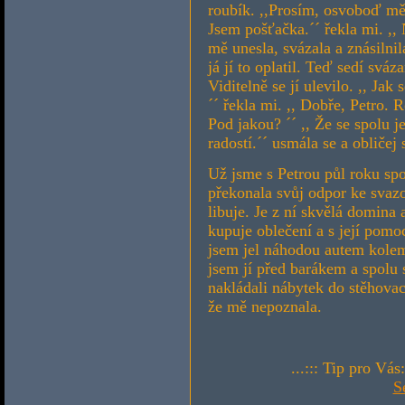
roubík. ,,Prosím, osvoboď mě.´´
Jsem pošťačka.´´ řekla mi. ,, 
mě unesla, svázala a znásilnila
já jí to oplatil. Teď sedí svá
Viditelně se jí ulevilo. ,, Jak 
´´ řekla mi. ,, Dobře, Petro. 
Pod jakou? ´´ ,, Že se spolu j
radostí.´´ usmála se a obličej 
Už jsme s Petrou půl roku sp
překonala svůj odpor ke svaz
libuje. Je z ní skvělá domina 
kupuje oblečení a s její pomo
jsem jel náhodou autem kolem
jsem jí před barákem a spolu s
nakládali nábytek do stěhovac
že mě nepoznala.
...::: Tip pro Vás
S