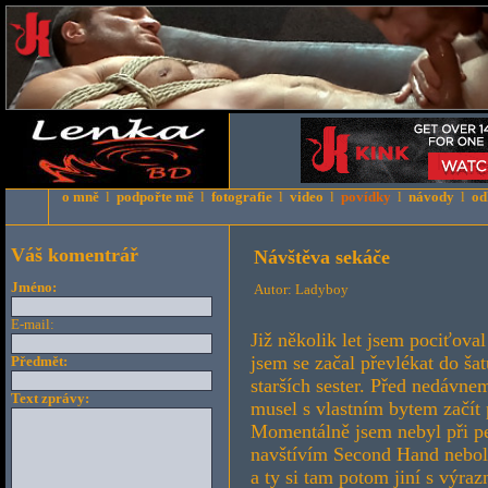
o mně
l
podpořte mě
l
fotografie
l
video
l
povídky
l
návody
l
od
Váš komentrář
Návštěva sekáče
Jméno:
Autor: Ladyboy
E-mail:
Již několik let jsem pociťova
jsem se začal převlékat do ša
Předmět:
starších sester. Před nedávnem
Text zprávy:
musel s vlastním bytem začít 
Momentálně jsem nebyl při pe
navštívím Second Hand neboli
a ty si tam potom jiní s výraz