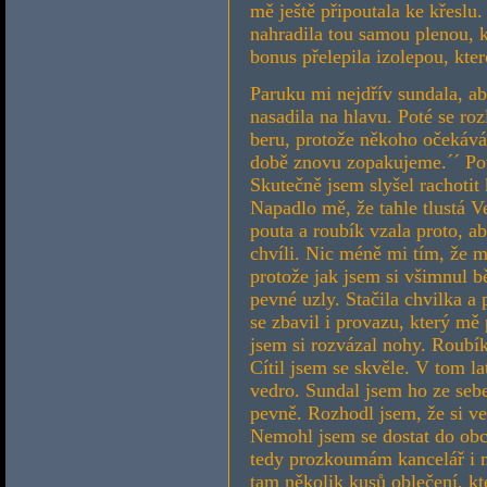
mě ještě připoutala ke křeslu.
nahradila tou samou plenou, k
bonus přelepila izolepou, kte
Paruku mi nejdřív sundala, ab
nasadila na hlavu. Poté se roz
beru, protože někoho očekávám
době znovu zopakujeme.´´ Pot
Skutečně jsem slyšel rachotit
Napadlo mě, že tahle tlustá V
pouta a roubík vzala proto, a
chvíli. Nic méně mi tím, že 
protože jak jsem si všimnul b
pevné uzly. Stačila chvilka a
se zbavil i provazu, který mě
jsem si rozvázal nohy. Roubík
Cítil jsem se skvěle. V tom la
vedro. Sundal jsem ho ze sebe
pevně. Rozhodl jsem, že si v
Nemohl jsem se dostat do obc
tedy prozkoumám kancelář i m
tam několik kusů oblečení, kt