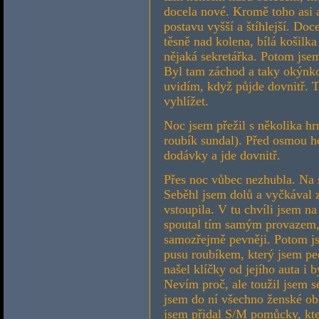
docela nové. Kromě toho asi a
postavu vyšší a štíhlejší. Doc
těsně nad kolena, bílá košilk
nějaká sekretářka. Potom jsem
Byl tam záchod a taky okýnko.
uvidím, když půjde dovnitř. T
vyhlížet.
Noc jsem přežil s několika hr
roubík sundal). Před osmou ho
dodávky a jde dovnitř.
Přes noc vůbec nezhubla. Na s
Seběhl jsem dolů a vyčkával
vstoupila. V tu chvíli jsem na
spoutal tím samým provazem, 
samozřejmě pevněji. Potom js
pusu roubíkem, který jsem peč
našel klíčky od jejího auta i 
Nevím proč, ale toužil jsem s
jsem do ní všechno ženské obl
jsem přidal S/M pomůcky, kter