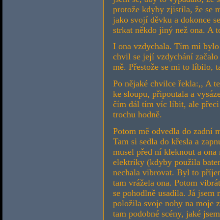
protože kdyby zjistila, že se 
jako svojí děvku a dokonce s
strkat někdo jiný než ona. A 
I ona vzdychala. Tím mi bylo 
chvil se její vzdychání začalo
mě. Přestože se mi to líbilo, t
Po nějaké chvilce řekla:,, A t
ke sloupu, připoutala a vysáze
čím dál tím víc líbit, ale pře
trochu hodně.
Potom mě odvedla do zadní mís
Tam si sedla do křesla a zapn
musel před ní kleknout a ona
elektriky (kdyby použila bate
nechala vibrovat. Byl to příj
tam vrážela ona. Potom vibrát
se pohodlně usadila. Já jsem 
položila svoje nohy na moje z
tam podobné scény, jaké jsem 