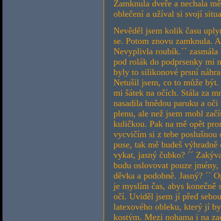
Zamknula dveře a nechala měl
oblečení a užíval si svojí situa
Nevěděl jsem kolik času uply
se. Potom znovu zamknula. As
Nevyplivla roubík.´´ zasmála s
pod rolák do podprsenky mi ně
byly to silikonové prsní náhr
Netušil jsem, co to může být.
mi šátek na očích. Stála za m
nasadila hnědou paruku a oči
plenu, ale než jsem mohl začít
kuličkou. Pak na mě opět pro
vycvičím si z tebe poslušnou
puse, tak mě budeš výhradně 
vykat, jasný čubko? ´´ Zakýv
budu oslovovat pouze jmény, k
děvka a podobně. Jasný? ´´ O
je myslím čas, abys konečně sp
očí. Uviděl jsem jí před sebo
latexového obleku, který jí b
kostým. Mezi nohama i na zad