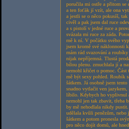
poručila mi ostře a přitom se
a ten foťák jí vzít, ale ona v
a jestli se o něco pokusíš, tak
civěl a pak jsem dal ruce ode
a s pistolí v jedné ruce a pr
svázala mi ruce za záda. Potom
mě k ní. V počátku svého vyp
jsem kromě své náklonnosti k
mám rád svazování a roubíky 
nijak nepříjemná. Tlustá pro
bílou plenu. zmuchlala jí a na
nemohl křičet o pomoc. Část 
mě být sexy pohled. Roubík se
šátkem. Já osobně jsem tento 
snadno vytlačit ven jazykem, 
líbilo. Kdybych ho vyplivnul a
nemohl jen tak zbavit, třeba b
by mě nehodlala nikdy pustit. 
udělala kvůli penězům, nebo j
šátkem a potom pronesla svým
pro něco dojít domů, ale hne