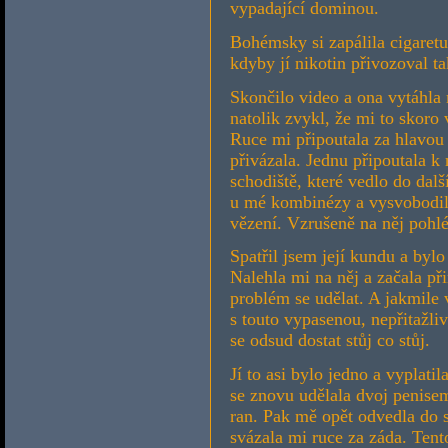
vypadající dominou.
Bohémsky si zapálila cigaretu
kdyby jí nikotin přivozoval t
Skončilo video a ona vytáhla 
natolik zvykl, že mi to skoro
Ruce mi připoutala za hlavou
přivázala. Jednu připoutala k
schodiště, které vedlo do dal
u mé kombinézy a vysvobodil
vězení. Vzrušeně na něj pohlé
Spatřil jsem její kundu a bylo
Nalehla mi na něj a začala př
problém se udělat. A jakmile v
s touto vypasenou, nepřitažl
se odsud dostat stůj co stůj.
Jí to asi bylo jedno a vyplati
se znovu udělala dvoj penise
ran. Pak mě opět odvedla do 
svázala mi ruce za záda. Ten