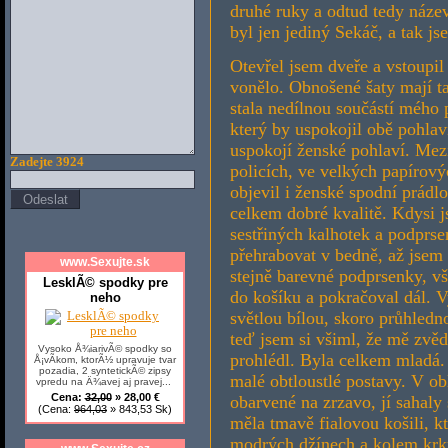
druhé ruky a odtud tedy náz
byl jen jediný Sekáč, a tak j
Otevřel jsem dveře a vstoupil
vonělo. Obnošené šaty mají ta
stala nedílnou součástí mého 
který by uspokojil obě pohlav
uspokojí ženské pohlaví. Mez
Zadejte 3924
policích, ve velkých papírov
objevil i ženské spodní prádl
celkem dobré kvalitě. Kdysi j
sestřiných kalhotek a podprse
přehrabovat v bedně, až jsem 
www.Sexujte.sk
stejně barevné podprsenky, v
LesklÃ© spodky pre
do košíku a pokračoval dál. V
neho
světlou bílou, skoro průhledn
teď jsem si všiml, že mě zvěd
Vysoko Å¾iarivÃ© spodky so
prohlédl. Byla celkem mladá. 
Å¡vÃ­kom, ktorÃ½ upravuje tvar
pozadia, 2 syntetickÃ© zipsy
malé obtloustlé postavy. V ob
vpredu na Ä¾avej aj pravej...
Cena:
32,00
» 28,00 €
obarvené na zrzavo, jí sahal
(Cena:
964,03
» 843,53 Sk)
měla tmavě fialovou košili, kt
modrých džínech a kolem krk