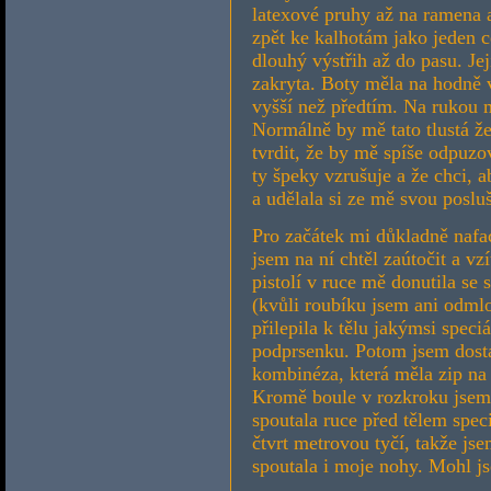
latexové pruhy až na ramena 
zpět ke kalhotám jako jeden c
dlouhý výstřih až do pasu. Je
zakryta. Boty měla na hodně
vyšší než předtím. Na rukou m
Normálně by mě tato tlustá že
tvrdit, že by mě spíše odpuzov
ty špeky vzrušuje a že chci, 
a udělala si ze mě svou poslu
Pro začátek mi důkladně nafac
jsem na ní chtěl zaútočit a vz
pistolí v ruce mě donutila se
(kvůli roubíku jsem ani odml
přilepila k tělu jakýmsi spec
podprsenku. Potom jsem dosta
kombinéza, která měla zip n
Kromě boule v rozkroku jsem
spoutala ruce před tělem spec
čtvrt metrovou tyčí, takže j
spoutala i moje nohy. Mohl js