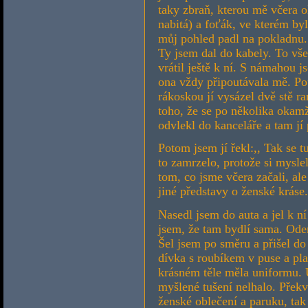
taky zbraň, kterou mě včera o
nabitá) a foťák, ve kterém b
můj pohled padl na pokladnu.
Ty jsem dal do kabely. To vš
vrátil ještě k ní. S námahou 
ona vždy připoutávala mě. Poto
rákoskou jí vysázel dvě stě ra
toho, že se po několika okamž
odvlekl do kanceláře a tam jí 
Potom jsem jí řekl:,, Tak se tu
to zamrzelo, protože si mysle
tom, co jsme včera začali, ale
jiné představy o ženské kráse.
Nasedl jsem do auta a jel k 
jsem, že tam bydlí sama. Ode
Šel jsem po směru a přišel do
dívka s roubíkem v puse a pl
krásném těle měla uniformu.
myšlené tušení nelhalo. Přek
ženské oblečení a paruku, tak