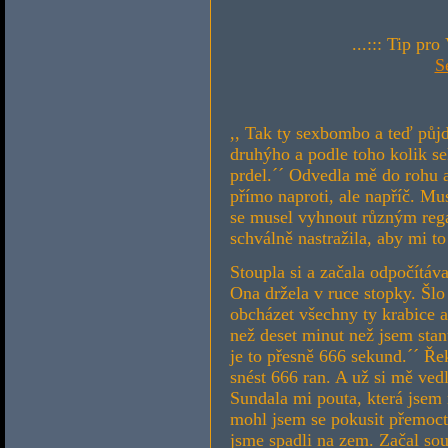
...::: Tip pr
S
,, Tak ty sexbombo a teď půj
druhýho a podle toho kolik sek
prdel.´´ Odvedla mě do rohu a
přímo naproti, ale napříč. M
se musel vyhnout různým reg
schválně nastražila, aby mi to
Stoupla si a začala odpočítáva
Ona držela v ruce stopky. Šl
obcházet všechny ty krabice a
než deset minut než jsem stanu
je to přesně 666 sekund.´´ Ř
snést 666 ran. A už si mě ved
Sundala mi pouta, která jsem 
mohl jsem se pokusit přemoct
jsme spadli na zem. Začal sou