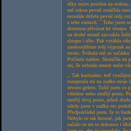
díky mým poutům na nohou, na
mě rukou pevně zmáčkla mezi
neustále držela pevně můj roz
z tebe eunuch.´´ Toho jsem se 
dominou přivázat ke sloupu. 
na druhé straně zacvakla želí
sloupu i tělo. Pak vytáhla rák
zaokrouhlíme tvůj výprask na
trestu. Švihala mě ze začátku 
Počítala nahlas. Skončila na p
mi, že nebudu muset snést vš
,, Tak kurtizáno, teď využije
rozepnula mi na zadku moje la
otvoru gelem. Tušil jsem co p
vibrátor nebo umělý penis. Pok
umělý dvoj penis, jehož druho
nikdy jsem v zadku nic podob
Předpokládal jsem, že to bude 
Nebylo to tak hrozné, jak jse
začalo se mi to dokonce i líbi
jsem se, aby to vypadalo, že 