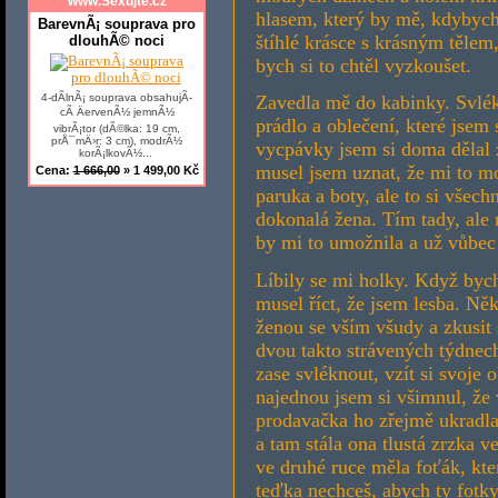
www.Sexujte.cz
hlasem, který by mě, kdybych 
BarevnÃ¡ souprava pro
štíhlé krásce s krásným tělem
dlouhÃ© noci
bych si to chtěl vyzkoušet.
4-dÃ­lnÃ¡ souprava obsahujÃ­
Zavedla mě do kabinky. Svlék
cÃ­ ÄervenÃ½ jemnÃ½
prádlo a oblečení, které jsem 
vibrÃ¡tor (dÃ©lka: 19 cm,
prÅ¯mÄ›r: 3 cm), modrÃ½
vycpávky jsem si doma dělal 
korÃ¡lkovÃ½...
musel jsem uznat, že mi to m
Cena:
1 666,00
» 1 499,00 Kč
paruka a boty, ale to si vše
dokonalá žena. Tím tady, ale n
by mi to umožnila a už vůbec 
Líbily se mi holky. Když bych
musel říct, že jsem lesba. Něk
ženou se vším všudy a zkusit 
dvou takto strávených týdnech
zase svléknout, vzít si svoje o
najednou jsem si všimnul, že 
prodavačka ho zřejmě ukradla
a tam stála ona tlustá zrzka v
ve druhé ruce měla foťák, kter
teďka nechceš, abych ty fotky