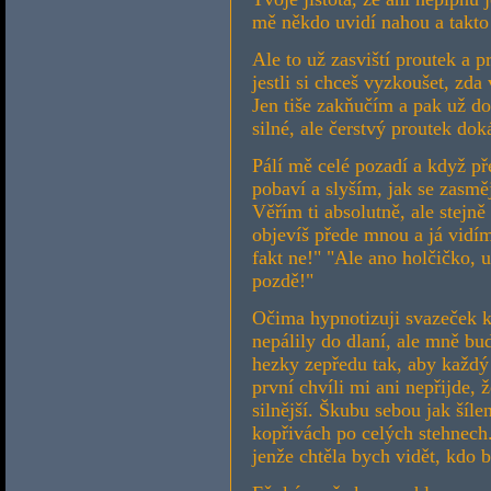
mě někdo uvidí nahou a takto
Ale to už zasviští proutek a 
jestli si chceš vyzkoušet, zda
Jen tiše zakňučím a pak už d
silné, ale čerstvý proutek dok
Pálí mě celé pozadí a když př
pobaví a slyším, jak se zasměj
Věřím ti absolutně, ale stejn
objevíš přede mnou a já vidím
fakt ne!" "Ale ano holčičko, u
pozdě!"
Očima hypnotizuji svazeček ko
nepálily do dlaní, ale mně bud
hezky zepředu tak, aby každý
první chvíli mi ani nepřijde, ž
silnější. Škubu sebou jak šíl
kopřivách po celých stehnech.
jenže chtěla bych vidět, kdo 