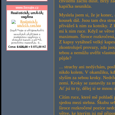
chvílemi začnu dusit. Brzy zač
kapička neunikla.
www.Sexujte.cz
RealistickÃ¡ umÄ›lÃ¡
Myslela jsem si, že je konec,
vagÃ­na
kousek dál. Jsou tam dva str
přivážeš k nim za kotníky. Z
mi k nim ruce. Když se větve 
DopÅ™ejte si vÃ½jimeÄnÃ½
sexuÃ¡lnÃ­ zÃ¡Å¾itek s
maximum. Široce rozkročená, 
realistickou vagÃ­nou v
tÄ›lovÃ© barvÄ› z pÅ™Ã­
Z kapsy vytáhneš velký kapes
jemnÃ©ho materiÃ¡lu. S...
zkontroluješ provazy, zda jso
Cena:
5 635,00
» 5 071,00 Kč
tebou a nemůžu uvěřit vlast
půjde?
... strachy ani nedýchám, po
nikdo kolem. V okamžiku, kd
slyším za sebou kroky. Nedrže
zemi. Kroky se zastavily za m
Ať jsi to ty, dělej si se mnou 
Cítím ruce, které mě pohladí 
sjedou mezi stehna. Škubu se
široce rozkročené pozice nedo
větve, ke kterým jsi mě připou