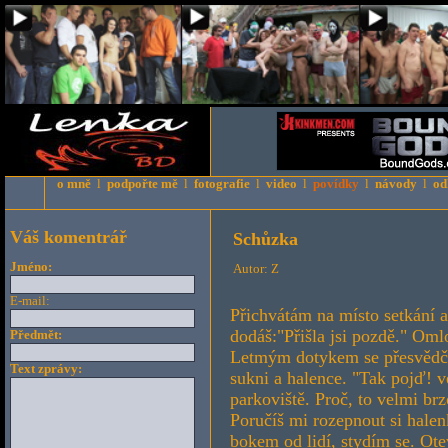
o mně
l
podpořte mě
l
fotografie
l
video
l
povídky
l
návody
l
od
Váš komentrář
Schůzka
Jméno:
Autor: Z
E-mail:
Přichvátám na místo setkání a
dodáš:"Přišla jsi pozdě." Oml
Předmět:
Letmým dotykem se přesvědčíš,
Text zprávy:
sukni a halence. "Tak pojď! v
parkoviště. Proč, to velmi br
Poručíš mi rozepnout si halen
bokem od lidí, stydím se. Ote