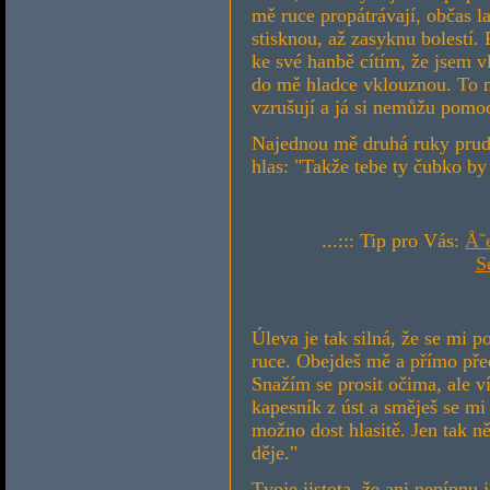
mě ruce propátrávají, občas l
stisknou, až zasyknu bolestí.
ke své hanbě cítím, že jsem vl
do mě hladce vklouznou. To n
vzrušují a já si nemůžu pomoc
Najednou mě druhá ruky prudc
hlas: "Takže tebe ty čubko by
...::: Tip pro Vás:
Å˜
S
Úleva je tak silná, že se mi 
ruce. Obejdeš mě a přímo pře
Snažím se prosit očima, ale v
kapesník z úst a směješ se mi
možno dost hlasitě. Jen tak ně
děje."
Tvoje jistota, že ani nepípnu 