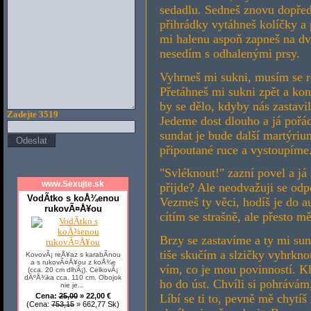
sedadlu. Sedneš znovu dopřed
přihrádky vytáhneš kolíčky a p
mi halenu aspoň zapneš na dva
nesedím s odhalenými prsy.
Vyhrneš mi sukni, musím se ro
Přetáhneš mi sukni zpět a kon
by se dělo, kdyby nás zastavil
Zadejte 3519
Jedeme dost dlouho a já pořádn
sundat je bude další martýriu
připoutané ruce a vystoupíme
"Svléknout!" zazní povel a j
www.Sexujte.sk
přijde? Ale neodvažuji se odpo
VodÃ­tko s koÅ¾enou
Vezmeš ty věci, hodíš je do au
rukovÃ¤Å¥ou
cítím se strašně, ale přesto
Brzy se zastavíme a ty mi sun
tiše skučím a slzičky vyhrkno
KovovÃ¡ reÅ¥az s karabÃ­nou
a s rukovÃ¤Å¥ou z koÅ¾e
vím, co je mou povinností. Kl
(cca. 20 cm dlhÃ¡). CelkovÃ¡
dÄºÅ¾ka cca. 110 cm. Obojok
ho do úst. Chvíli si pohrávám
nie je...
Cena:
25,00
» 22,00 €
Líbí se ti to, pevně mě chytíš 
(Cena:
753,15
» 662,77 Sk)