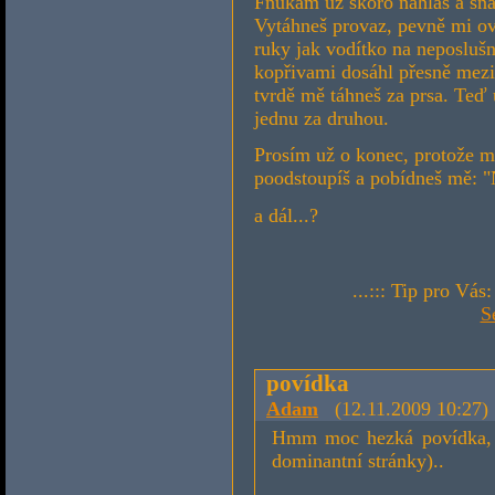
Fňukám už skoro nahlas a snaž
Vytáhneš provaz, pevně mi ov
ruky jak vodítko na neposlušn
kopřivami dosáhl přesně mezi 
tvrdě mě táhneš za prsa. Teď 
jednu za druhou.
Prosím už o konec, protože m
poodstoupíš a pobídneš mě: "
a dál...?
...::: Tip pro Vás
S
povídka
Adam
(12.11.2009 10:27)
Hmm moc hezká povídka, m
dominantní stránky)..