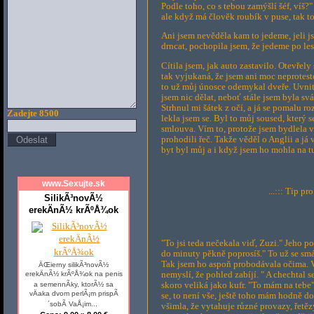
Podle toho, co s tebou zamýšlí šéf, víš?"
ale když má člověk roubík v puse, tak 
Ani jsem nevěděla kam to jedeme, jeli js
drncat, pochopila jsem, že jedeme po les
Cítila jsem, jak auto zastavilo. Otevřely
tak vyjukaná, že jsem ani moc neprotesto
to už můj únosce odemykal dveře. Uvnitř
jsem nic dělat, neboť stále jsem byla svá
Strhnul mi šátek z očí, a já se pomalu r
Zadejte 8500
lekla jsem se. Byl to můj soused, který
smlouva. Vím to, protože jsem bydlela v
prohodili řeč. Takže věděl o Anglii a já 
byt byl můj a i když jsem ho mohla na t
www.Sexujte.sk
...::: Tip pr
SilikÃ³novÃ½
erekÄnÃ½ krÃºÅ¾ok
"To jsi teda nečekala viď, Zuzi." Jeho p
do minuty pěkně poprosíš." To už se smá
Tak jsem ho aspoň probodávala očima. Vš
ÄŒierny silikÃ³novÃ½
erekÄnÃ½ krÃºÅ¾ok na penis
nemyslí, že pohled zabíjí. " A chechtal s
a semennÃ­ky, ktorÃ½ sa
skoro veliká jako kufr. "To mám na tebe
vÄaka dvom perlÃ¡m prispÃ
se, to není vše, ještě toho mám hodně do
´sobÃ­ VaÅ¡im...
všimla, že vytahuje různé provazy, řetěz