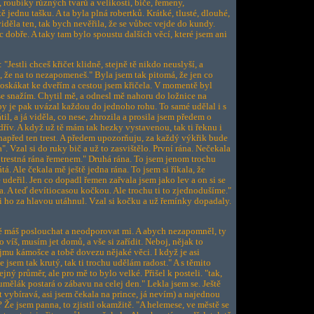
), roubíky různých tvarů a velikostí, biče, řemeny,
 jednu tašku. A ta byla plná robertků. Krátké, tlusté, dlouhé,
iděla ten, tak bych nevěřila, že se vůbec vejde do kundy.
c dobře. A taky tam bylo spoustu dalších věcí, které jsem ani
"Jestli chceš křičet klidně, stejně tě nikdo neuslyší, a
, že na to nezapomeneš." Byla jsem tak pitomá, že jen co
doskákat ke dveřím a cestou jsem křičela. V momentě byl
se snažím. Chytil mě, a odnesl mě nahoru do ložnice na
by je pak uvázal každou do jednoho rohu. To samé udělal i s
átil, a já viděla, co nese, zhrozila a prosila jsem předem o
 dřív. A když už tě mám tak hezky vystavenou, tak ti řeknu i
e napřed ten trest. A předem upozorňuju, za každý výkřik bude
a". Vzal si do ruky bič a už to zasvištělo. První rána. Nečekala
a trestná rána řemenem." Druhá rána. To jsem jenom trochu
átá. Ale čekala mě ještě jedna rána. To jsem si říkala, že
 udeřil. Jen co dopadl řemen zařvala jsem jako lev a on si se
a. A teď devítiocasou kočkou. Ale trochu ti to zjednodušíme."
i ho za hlavou utáhnul. Vzal si kočku a už řemínky dopadaly.
mě máš poslouchat a neodporovat mi. A abych nezapomněl, ty
o víš, musím jet domů, a vše si zařídit. Neboj, nějak to
ajmu kámošce a tobě dovezu nějaké věci. I když je asi
 jsem tak krutý, tak ti trochu udělám radost." A s těmito
jný průměr, ale pro mě to bylo velké. Přišel k posteli. "tak,
umělák postará o zábavu na celej den." Lekla jsem se. Ještě
 vybíravá, asi jsem čekala na prince, já nevím) a najednou
? Že jsem panna, to zjistil okamžitě. "A helemese, ve městě se