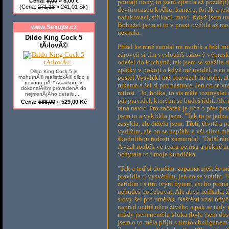
Cena:
9,00
» 8,00 €
poutají nohy, to jsem zjistila až později
(Cena:
271,13
» 241,01 Sk)
devítiocasou kočku, kameru, foťák a ještě
nafukovací, stříkací, maxi. Když jsem uv
Bohužel jsem si to v praxi ověřila až mo
www.Sexujte.cz
neznala.
Dildo King Cock 5
tÄ›lovÃ©
Přišel ke mně sundal mi roubík a řekl mi: 
zároveň si tím vysloužíš takový výprask
odešel do kuchyně, tak jsem se snažila 
zpátky v pokoji a když mě uviděl, o co 
Dildo King Cock 5 je
mohutnÃ© realistickÃ© dildo s
postel.Vysvlékl mě, rozvázal mi nohy, a
pevnou pÅ™Ã­savkou. V
rukama a šel si pro nástroje. Jen co se vr
dokonalÃ©m provedenÃ­ do
milost. "Jo, holka, to sis měla rozmyslet
nejmenÅ¡Ã­ho detailu,...
pár pravidel, kterými se budeš řídit. Al
Cena:
588,00
» 529,00 Kč
rána navíc. Pro začátek je jich 5 přes prs
jsem to a vykřikla jsem. "Tak to je jedn
zasykla, ale držela jsem. Třetí, čtvrtá a p
vydržím, ale on se napřáhl a vší silou mě
škodolibou radostí zamumlal. "Další rán
A vzal roubík ve tvaru penisu a pěkně m
Schytala to i moje kundička.
"Tak a teď si doufám, zapamatuješ, že 
pravidla ti vysvětlím, jen co se vrátím. T
zařídím i s tím tvým bytem, asi ho pron
nebudeš potřebovat. Ale abys neříkala, že
slovy šel pro umělák. Naštěstí vzal obyče
napřed ucítíš něco živého a pak se tady 
nikdy jsem neměla kluka (byla jsem dost
jsem o to měla přijít s tímto chuligánem