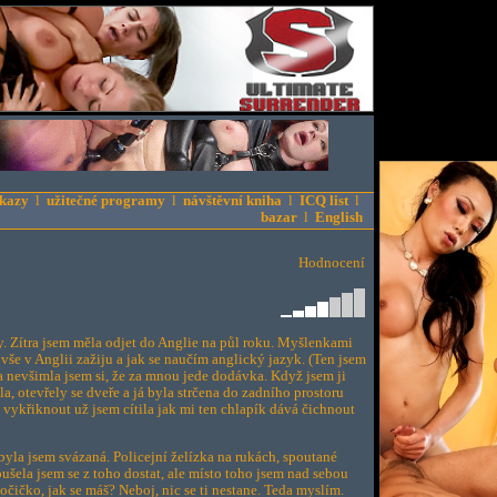
kazy
l
užitečné programy
l
návštěvní kniha
l
ICQ list
l
bazar
l
English
Hodnocení
. Zítra jsem měla odjet do Anglie na půl roku. Myšlenkami
o vše v Anglii zažiju a jak se naučím anglický jazyk. (Ten jsem
 nevšimla jsem si, že za mnou jede dodávka. Když jsem ji
a, otevřely se dveře a já byla strčena do zadního prostoru
 vykřiknout už jsem cítila jak mi ten chlapík dává čichnout
byla jsem svázaná. Policejní želízka na rukách, spoutané
oušela jsem se z toho dostat, ale místo toho jsem nad sebou
ičko, jak se máš? Neboj, nic se ti nestane. Teda myslím.