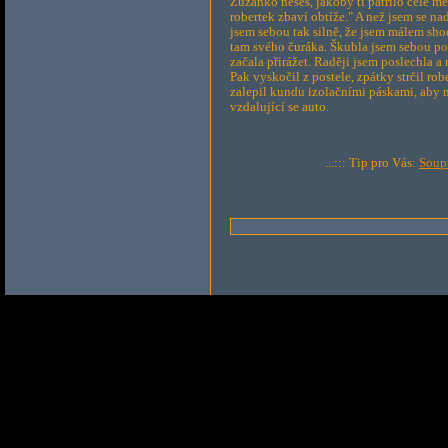
Zuzanko neseš, jakoby ti patřilo celé mě
robertek zbaví obtíže." A než jsem se na
jsem sebou tak silně, že jsem málem shod
tam svého čuráka. Škubla jsem sebou pod
začala přirážet. Raději jsem poslechla a
Pak vyskočil z postele, zpátky strčil ro
zalepil kundu izolačními páskami, aby m
vzdalující se auto.
...::: Tip pro Vás:
Soup