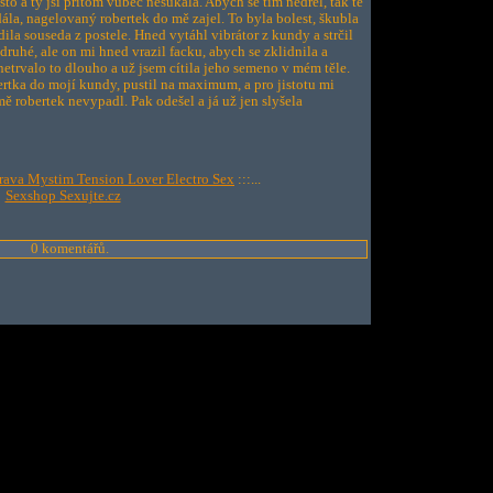
sto a ty jsi přitom vůbec nešukala. Abych se tím nedřel, tak tě
dála, nagelovaný robertek do mě zajel. To byla bolest, škubla
ila souseda z postele. Hned vytáhl vibrátor z kundy a strčil
ruhé, ale on mi hned vrazil facku, abych se zklidnila a
 netrvalo to dlouho a už jsem cítila jeho semeno v mém těle.
bertka do mojí kundy, pustil na maximum, a pro jistotu mi
ě robertek nevypadl. Pak odešel a já už jen slyšela
rava Mystim Tension Lover Electro Sex
:::...
Sexshop Sexujte.cz
0 komentářů.