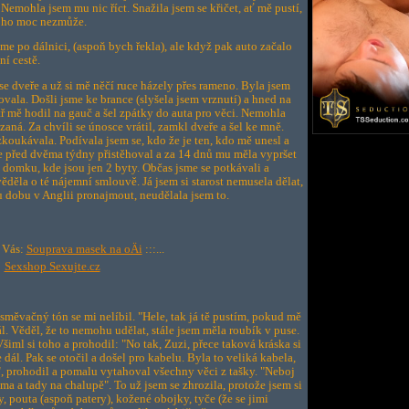
 Nemohla jsem mu nic říct. Snažila jsem se křičet, ať mě pustí,
toho moc nezmůže.
me po dálnici, (aspoň bych řekla), ale když pak auto začalo
ní cestě.
 se dveře a už si mě něčí ruce házely přes rameno. Byla jsem
vala. Došli jsme ke brance (slyšela jsem vrznutí) a hned na
 mě hodil na gauč a šel zpátky do auta pro věci. Nemohla
zaná. Za chvíli se únosce vrátil, zamkl dveře a šel ke mně.
ozkoukávala. Podívala jsem se, kdo že je ten, kdo mě unesl a
 se před dvěma týdny přistěhoval a za 14 dnů mu měla vypršet
 domku, kde jsou jen 2 byty. Občas jsme se potkávali a
věděla o té nájemní smlouvě. Já jsem si starost nemusela dělat,
u dobu v Anglii pronajmout, neudělala jsem to.
o Vás:
Souprava masek na oÄi
:::...
Sexshop Sexujte.cz
osměvačný tón se mi nelíbil. "Hele, tak já tě pustím, pokud mě
l. Věděl, že to nemohu udělat, stále jsem měla roubík v puse.
iml si toho a prohodil: "No tak, Zuzi, přece taková kráska si
e dál. Pak se otočil a došel pro kabelu. Byla to veliká kabela,
", prohodil a pomalu vytahoval všechny věci z tašky. "Neboj
ma a tady na chalupě". To už jsem se zhrozila, protože jsem si
y, pouta (aspoň patery), kožené obojky, tyče (že se jimi