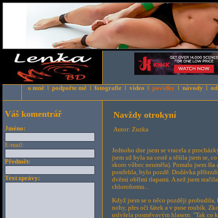
o mně
l
podpořte mě
l
fotografie
l
video
l
povídky
l
návody
l
od
Váš komentrář
Navždy otrokyní
Jméno:
Autor: Zuzka
E-mail:
Jednoho dne jsem se vracela z procházky
jsem už byla na cestě a těšila jsem se, c
Předmět:
skoro vůbec neuměla). Pomalu jsem šla a
postřehla, bylo pozdě. Dodávka přibrzdil
Text zprávy:
dvěmi obřími tlapami. A než jsem stačila
chloroformu...
Když jsem se o něco později probudila, 
nohy, přes oči šátek a v puse roubík. Zk
uslyšela posměvavým hlasem: "Tak co koč