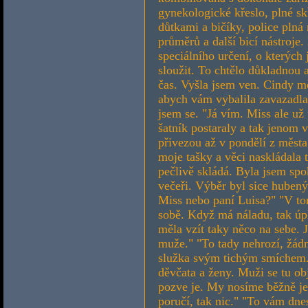
gynekologické křeslo, plné sk
důtkami a bičíky, police plná
průměrů a další bicí nástroje.
speciálního určení, o kterýc
sloužit. To chtělo důkladnou 
čas. Vyšla jsem ven. Cindy m
abych vám vybalila zavazadla
jsem se. "Já vím. Miss ale už
šatník postaraly a tak jenom 
přivezou až v pondělí z města.
moje tašky a věci naskládala 
pečlivě skládá. Byla jsem spo
večeři. Výběr byl sice hubený
Miss nebo paní Luisa?" "V to
sobě. Když má náladu, tak úpln
měla vzít taky něco na sebe. 
muže." "To tady nehrozí, žád
služka svým tichým smíchem
děvčata a ženy. Muži se tu ob
pozve je. My nosíme běžně je
poručí, tak nic." "To vám dn