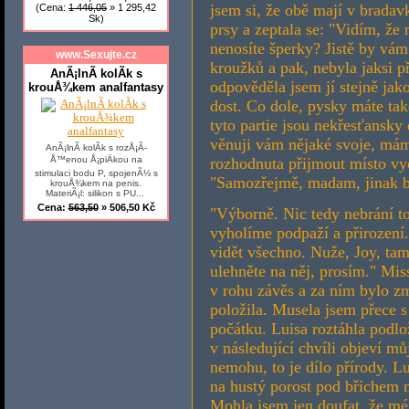
jsem si, že obě mají v brada
(Cena:
1 446,05
» 1 295,42
Sk)
prsy a zeptala se: "Vidím, že
nenosíte šperky? Jistě by vám
www.Sexujte.cz
kroužků a pak, nebyla jaksi př
AnÃ¡lnÃ­ kolÃ­k s
odpověděla jsem jí stejně jako
krouÅ¾kem analfantasy
dost. Co dole, pysky máte tak
tyto partie jsou nekřesťansky
věnuji vám nějaké svoje, mám 
AnÃ¡lnÃ­ kolÃ­k s rozÅ¡Ã­
Å™enou Å¡piÄkou na
rozhodnuta přijmout místo vy
stimulaci bodu P, spojenÃ½ s
"Samozřejmě, madam, jinak by
krouÅ¾kem na penis.
MateriÃ¡l: silikon s PU...
Cena:
563,50
» 506,50 Kč
"Výborně. Nic tedy nebrání 
vyholíme podpaží a přirození.
vidět všechno. Nuže, Joy, tam
ulehněte na něj, prosím." Mis
v rohu závěs a za ním bylo z
položila. Musela jsem přece s
počátku. Luisa roztáhla podl
v následující chvíli objeví můj
nemohu, to je dílo přírody. L
na hustý porost pod břichem 
Mohla jsem jen doufat, že mé