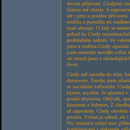
docela příjemné. Cindyiny ru
žínkou mě otíraly. S naprost
ale i prsy a posléze přirozen
osušila a pomohla mi natáhnou
nyní ubytuje. O šaty se nesta
pokud by Cindy neposlouchala, 
prohlédněte nahoře. Ve vašem
jsem a vedena Cindy opustila
jsem nemohla nevidět vrtění 
ale strach jsem z následující
život.
Cindy mě zavedla do míst, kte
domovem. Trochu jsem užasla
se sociálním zařízením. Cind
bytem, myslím, že apartmá v 
pouhá ubytovna. Obývák, spol
klosetem a bidetem. Z chodby 
až naposledy. Cindy otevřela d
prosím. Vchod je odtud, ale i
No, trestnice nebyl moc přího
kombinovaná s dokonale zař