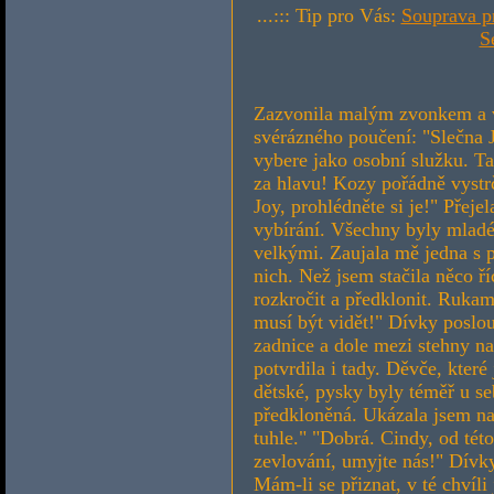
...::: Tip pro Vás:
Souprava p
S
Zazvonila malým zvonkem a vz
svérázného poučení: "Slečna J
vybere jako osobní služku. Ta
za hlavu! Kozy pořádně vystrči
Joy, prohlédněte si je!" Přej
vybírání. Všechny byly mladé
velkými. Zaujala mě jedna s 
nich. Než jsem stačila něco ř
rozkročit a předklonit. Rukam
musí být vidět!" Dívky poslouc
zadnice a dole mezi stehny na
potvrdila i tady. Děvče, které
dětské, pysky byly téměř u se
předkloněná. Ukázala jsem na 
tuhle." "Dobrá. Cindy, od této
zevlování, umyjte nás!" Dívk
Mám-li se přiznat, v té chvíli