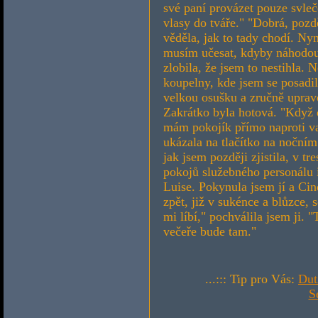
své paní provázet pouze svle
vlasy do tváře." "Dobrá, pozd
věděla, jak to tady chodí. Ny
musím učesat, kdyby náhodou
zlobila, že jsem to nestihla.
koupelny, kde jsem se posadi
velkou osušku a zručně uprav
Zakrátko byla hotová. "Když d
mám pokojík přímo naproti v
ukázala na tlačítko na nočním 
jak jsem později zjistila, v tr
pokojů služebného personálu i
Luise. Pokynula jsem jí a Cin
zpět, již v sukénce a blůzce, 
mi líbí," pochválila jsem ji. 
večeře bude tam."
...::: Tip pro Vás:
Dut
S