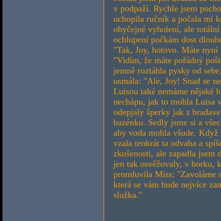
v podpaží. Rychle jsem pochop
uchopila ručník a počala mi kr
obyčejné vyholení, ale totální
ochlupení počkám dost dlouho
"Tak, Joy, hotovo. Máte nyní
"Vidím, že máte pořádný pošt
jemně roztáhla pysky od sebe.
usmála: "Ale, Joy! Snad se nes
Luisou také nemáme nějaké h
nechápu, jak to mohla Luisa v
odepjaly šperky jak z bradave
bazénku. Sedly jsme si a všec
aby voda mohla všude. Když 
vzala tenkrát ta odvaha a spí
zkušenosti, ale zapadla jsem 
jen tak osvěžovaly, v horku, 
promluvila Miss: "Zavoláme si 
která se vám bude nejvíce zam
služka."