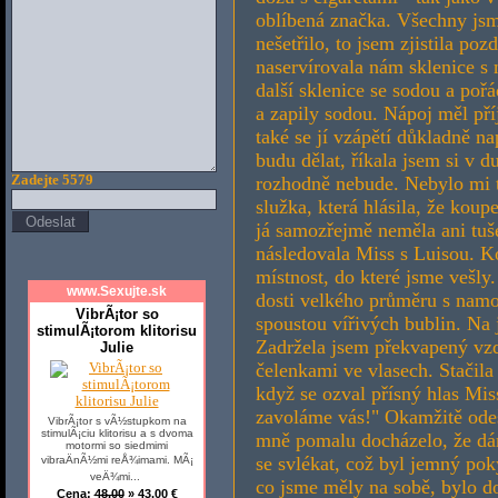
oblíbená značka. Všechny jsme
nešetřilo, to jsem zjistila poz
naservírovala nám sklenice s
další sklenice se sodou a poř
a zapily sodou. Nápoj měl pří
také se jí vzápětí důkladně n
budu dělat, říkala jsem si v 
rozhodně nebude. Nebylo mi t
Zadejte 5579
služka, která hlásila, že koup
já samozřejmě neměla ani tuše
následovala Miss s Luisou. K
místnost, do které jsme vešly
www.Sexujte.sk
dosti velkého průměru s namo
VibrÃ¡tor so
spoustou vířivých bublin. Na j
stimulÃ¡torom klitorisu
Zadržela jsem překvapený vzde
Julie
čelenkami ve vlasech. Stačila 
když se ozval přísný hlas Mi
zavoláme vás!" Okamžitě odeš
VibrÃ¡tor s vÃ½stupkom na
stimulÃ¡ciu klitorisu a s dvoma
mně pomalu docházelo, že dám
motormi so siedmimi
se svlékat, což byl jemný pok
vibraÄnÃ½mi reÅ¾imami. MÃ¡
veÄ¾mi...
co jsme měly na sobě, bylo d
Cena:
48,00
» 43,00 €