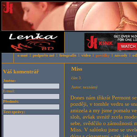
o mně
l
podpořte mě
l
fotografie
l
video
l
povídky
l
návody
l
od
Miss
Váš komentrář
část 3.
Jméno:
Autor: neznámý
E-mail:
Dones nám třikrát Permont se
Předmět:
později, v tomhle vedru se sn
zmizela a my jsme pomalu veš
Text zprávy:
sloh, avšak uvnitř zcela mod
sebe, svědčilo o zámožnosti m
Miss. V salónku jsme se uvele
dózu s cigaretami - tak jako v