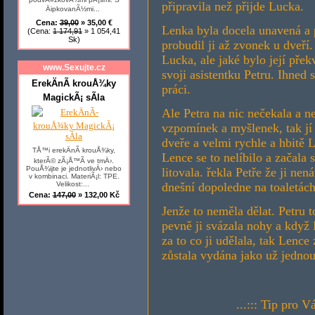
připravila než přijde Lucka.
ÄipkovanÃ½mi...
Cena:
39,00
» 35,00 €
Lenka byla docela unavená a p
(Cena:
1 174,91
» 1 054,41
Sk)
probudil ji až zvonek u dveří.
Lucka, ale jaké bylo její pře
www.Sexujte.cz
svoji asistentku Petru. Ihned 
ErekÄnÃ­ krouÅ¾ky
práci.
MagickÃ¡ sÃ­la
Ale Petra na nic nečekala a n
vzpomínek a myšlenek, tak jí 
dveře a velmi rychle a hbitě 
TÅ™i erekÄnÃ­ krouÅ¾ky,
Lence se to nelíbilo a začala 
kterÃ© zÃ¡Å™Ã­ ve tmÄ›.
PouÅ¾ijte je jednotlivÄ› nebo
litovala. řekla Petře že ji nen
v kombinaci. MateriÃ¡l: TPE.
dnešní dopoledne na toaletách
Velikost:...
Cena:
147,00
» 132,00 Kč
Jenže to neměla dělat. Petru t
pevně ji svázala nohy a když 
za to co ji udělala, tak Lenc
zůstala vydána jako už jednou
...::: Tip pro V