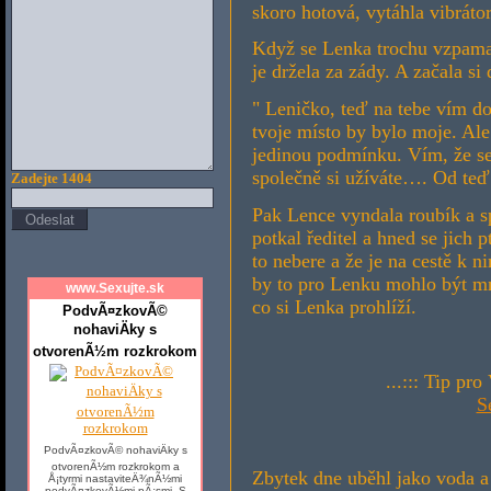
skoro hotová, vytáhla vibrátor
Když se Lenka trochu vzpamatov
je držela za zády. A začala s
" Leničko, teď na tebe vím dos
tvoje místo by bylo moje. Al
jedinou podmínku. Vím, že se
společně si užíváte…. Od teď 
Zadejte 1404
Pak Lence vyndala roubík a s
potkal ředitel a hned se jich 
to nebere a že je na cestě k n
by to pro Lenku mohlo být mn
www.Sexujte.sk
co si Lenka prohlíží.
PodvÃ¤zkovÃ©
nohaviÄky s
otvorenÃ½m rozkrokom
...::: Tip pr
S
PodvÃ¤zkovÃ© nohaviÄky s
otvorenÃ½m rozkrokom a
Zbytek dne uběhl jako voda a
Å¡tyrmi nastaviteÄ¾nÃ½mi
podvÃ¤zkovÃ½mi pÃ¡smi. S