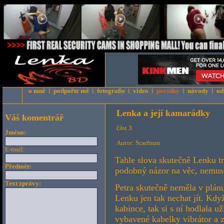
o mně
l
podpořte mě
l
fotografie
l
video
l
povídky
l
návody
l
od
Lenka a její kamarádky
Váš komentrář
část 3
Jméno:
Autor: Scarfman
E-mail:
Tahle slova skutečně Lenku tr
Předmět:
podobný názor na věc, nemuse
Text zprávy:
Petra skutečně neměla v plánu
Lenku jen tak nechat jít. Kd
kabince, tak si s ní hodlala u
vybavené kabelky vibrátor a z