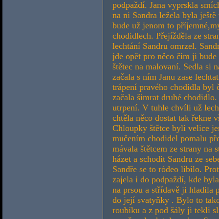
podpaždí. Jana vyprskla smíchy
na ni Sandra ležela byla ješt
bude už jenom to příjemné,mýl
chodidlech. Přejížděla ze str
lechtání Sandru omrzel. Sandra
jde opět pro něco čím ji bude 
štětec na malovaní. Sedla si n
začala s ním Janu zase lechta
trápení pravého chodidla byl 
začala šimrat druhé chodidlo.
utrpení. V tuhle chvíli už le
chtěla něco dostat tak řekne 
Chloupky štětce byli velice je
mučením chodidel pomalu přeš
mávala štětcem ze strany na s
házet a schodit Sandru ze seb
Sandře se to ródeo líbilo. Pro
zajela i do podpaždí, kde byla
na prsou a střídavě ji hladila
do její svatyňky . Bylo to tak
roubíku a z pod šály ji tekli s