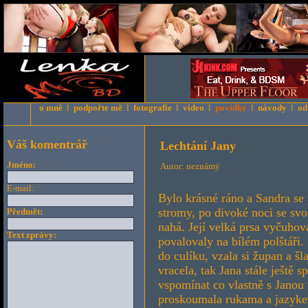
o mně
l
podpořte mě
l
fotografie
l
video
l
povídky
l
návody
l
od
Váš komentrář
Lechtání Jany
Jméno:
Autor: neznámý
E-mail:
Bylo krásné ráno a Sandra se
stromy, po divoké noci se svou
Předmět:
nahá. Její velká prsa vyčuhov
Text zprávy:
povalovaly na bílém polštáři. 
do culíku, vzala si župan a š
vracela, tak Jana stále ještě s
vspomínat co vlastně s Janou 
proskoumala rukama a jazykem