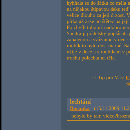
hyhňala se do šátku co měla na
na nějakou štípavou deku teď 
velice dlouho za její drzost.
pírka až zase po štětec na její
Po chvíli toho už nadobro nec
Sandra ji přátelsky poplácala
zabalenou a svázanou v dece. 
roubík to bylo dost marné. Sa
užije v dece a s roubíkem v p
trochu polechtá na těle.
...::: Tip pro Vás:
P
S
lechtání
Barunka
(15.11.2009 11:2
nebylo by tam video?hrozně 