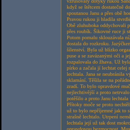
vzrušovaly dotyky rukou Sand
když se štětcem dostatečně do
spoutanou Janu a přes obě hodi
Pravou rukou ji hladila stvrd
Obě zluhuboka oddychovali pod
přes roubík. Šikovné ruce ji 
Potom pomalu sklouzávala níž 
dostala do rozkroku. Jazýčkem
šílenství. Byla už blízko org
puse a se zavázanými oči a jej
rozpalovala do žhava. Už byl
pírko a začala jí lechtat cele
lechtala. Jana se neubránila 
sklamání. Těšila se na pořádn
zradí. To bylo opravdové muč
nejlechtivější a proto netrval
potěšilo a proto Janu lechtala 
Přítoky moče se proto nechtěl
už to bylo nepříjemné jak to 
strašně lechtalo. Utrpení nem
lechtala její už tak dost mokro
opravdovou bezmocnost. Musela