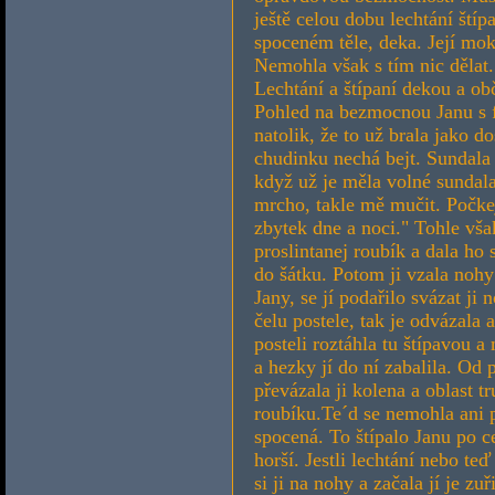
ještě celou dobu lechtání ští
spoceném těle, deka. Její mokr
Nemohla však s tím nic dělat.
Lechtání a štípaní dekou a ob
Pohled na bezmocnou Janu s 
natolik, že to už brala jako d
chudinku nechá bejt. Sundala j
když už je měla volné sundala
mrcho, takle mě mučit. Počke
zbytek dne a noci." Tohle vša
proslintanej roubík a dala ho
do šátku. Potom ji vzala noh
Jany, se jí podařilo svázat ji
čelu postele, tak je odvázala 
posteli roztáhla tu štípavou 
a hezky jí do ní zabalila. Od
převázala ji kolena a oblast 
roubíku.Te´d se nemohla ani 
spocená. To štípalo Janu po 
horší. Jestli lechtání nebo te
si ji na nohy a začala jí je zu