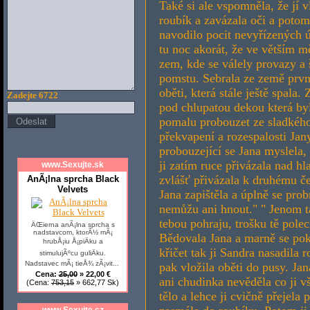
Také si ale vspomněla, že jí vl
roubík a zavázala oči a potom 
navodilo pocit nevyřízených ú
tu noc akorát, že ve větším m
zem, kde se válely provazy a 
pomstu. Sebrala ze země první 
oběti, která stále ještě spala.
Zadejte 6722
pod chlupatou dekou která by
pomalu probouzet ze sladkéh
překvapení a rozespalosti Jany
probouzející se Jana myslela,
ji zatím ruce přivázala nad hl
www.Sexujte.sk
zvlášť přivázala k druhému če
AnÃ¡lna sprcha Black
Velvets
Jana zapištěla a úplně se prob
nemůžu ani hnout." " Jenom ta
tebou pohraju, trošku tě pole
ÄŒierna anÃ¡lna sprcha s
nadstavcom, ktorÃ½ mÃ¡
Bědovala Jana a marně se pok
hrubÅ¡iu Å¡piÄku a
křičet tak ji Sandra nasadila 
stimulujÃºcu guliÄku.
Nadstavec mÃ¡ tieÅ¾ zÃ¡vit...
pak vložila oběti do pusy. Ja
Cena:
25,00
» 22,00 €
ani chudinka nevěděla co ji vš
(Cena:
753,15
» 662,77 Sk)
tělo a lehce ji cvičně přejela
www.Sexujte.cz