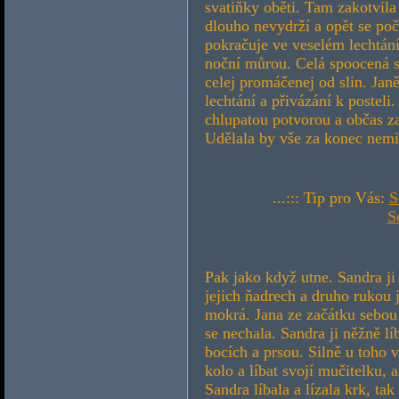
svatiňky oběti. Tam zakotvila
dlouho nevydrží a opět se po
pokračuje ve veselém lechtání
noční můrou. Celá spoocená s
celej promáčenej od slin. Jan
lechtání a přivázání k posteli
chlupatou potvorou a občas za
Udělala by vše za konec nemi
...::: Tip pro Vás:
S
S
Pak jako když utne. Sandra ji p
jejich ňadrech a druho rukou j
mokrá. Jana ze začátku sebou há
se nechala. Sandra ji něžně lí
bocích a prsou. Silně u toho v
kolo a líbat svojí mučitelku, 
Sandra líbala a lízala krk, ta