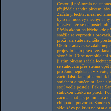
Cestou ji pošimrala na stehne
přejížděla sandra pírkem, aby 
Začala ji lechtat mezi nohama.
bylo na močový měchýř Jany h
intezivní, že se na posteli obj
Přešla akorát na břicho kde p
snažila se vyprostit s provazů
prožívala stále nechtěla přes
Okolí bradavek se zdálo nejle
projevilo jako pravdivé. Jana
skončilo. Už se nemohla ani 
ji stim pírkem začala lechtat
se stahovala přes stehna opět
pro Janu nejdelších v životě,
začít další. Jana přes roubík
smíchem a mučením. Jana slyš
stojí vedle postele. Pak se Sa
statickou utěrku na prach. Po
začíná smát jak pominutá a oč
chlupatou potvorou. Sandra s 
sklouzáva po krku na prsa a st