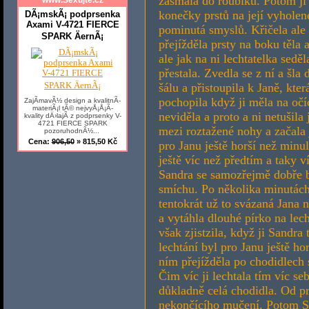
zasmála do roubíku. Potom ji z
konečky prstů na její vyholen
DÃ¡mskÃ¡ podprsenka
Axami V-4721 FIERCE
pominutá smyslů. Křičela ale p
SPARK ÄernÃ¡
přejížděla prsty na boku těla 
ale jak na ni lechtatelka sed
přestala. Zvedla se z ní a šl
šálu a přistoupila k Janě, kte
pochopila když ji měla na oč
ZajÃ­mavÃ½ design a kvalitnÃ­
materiÃ¡l tÃ© nejvyÅ¡Å¡Ã­
neviděla a proto a ni netušila 
kvality dÄ›lajÃ­ z podprsenky V-
4721 FIERCE SPARK
mezi roztažené nohy a začala 
pozoruhodnÃ½...
Cena:
906,50
» 815,50 Kč
pro Janu ještě horší než minu
ještě víc než předtím a taky ví
Sandra se samozřejmě dobře ba
smíchu. Po několika minutách
tentokrát už to svázaná Jana 
a vytáhla dlouhé pírko na lec
však zjistzila, když ji Sandra
lechtání byl pro Janu ještě ho
ním přejížděla po chodidlech 
Čim víc ji lechtala tím víc se
důkladně celá chodidla. Od prs
nekončícího mučení. Potom Sa