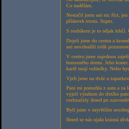
Co nadělám.
Nestačil jsem ani nic říct, je
přídavek trestu. Super.
S roubíkem je to nějak lehčí.
Dojeli jsme do centra a kromě
ani nevzbudili tolik pozornost
V centru jsme najednou zajeli
honosného domu. Jeho konec by
kartě mojí velitelky. Nebo byc
Vjeli jsme na dvůr a zaparkov
Paní mi pomohla z auta a za 
vyjeli výtahem do třetího patr
rozbzučely ihned po zazvonění
Byli jsme v největším sexshop
Ihned se nás ujala krásná dív