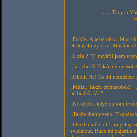
...::: Tip pro V
S
„Dobře. A ještě něco. Moc chlu
Neslušelo by ti to. Musíme tě 
„Cože ?!?!" nevěřil jsem svý
„Jak chceš! Takže dvojnásobe
„Oholit Ne! To mi nemůžete u
„Můžu. Takže trojnásobek?" U
ně budeš stát!"
„No dobře, když na tom trvát
„Takže domluveno. Trojnásob
Odvedla mě do té koupelny ve
svléknout. Ruce mi zajistila 