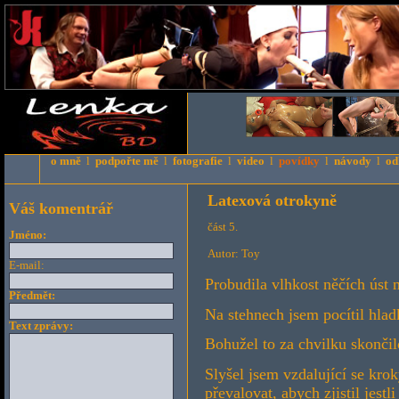
o mně
l
podpořte mě
l
fotografie
l
video
l
povídky
l
návody
l
od
Latexová otrokyně
Váš komentrář
část 5.
Jméno:
Autor: Toy
E-mail:
Probudila vlhkost něčích úst
Předmět:
Na stehnech jsem pocítil hlad
Text zprávy:
Bohužel to za chvilku skončil
Slyšel jsem vzdalující se kro
převalovat, abych zjistil jestl