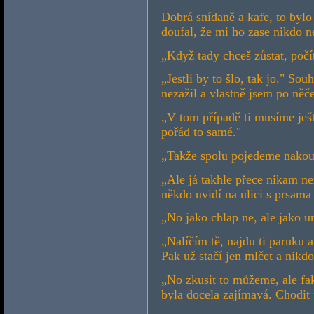
Dobrá snídaně a kafe, to byl
doufal, že mi ho zase nikdo n
„Když tady chceš zůstat, počít
„Jestli by to šlo, tak jo." So
nezažil a vlastně jsem po něč
„V tom případě ti musíme ješ
pořád to samé."
„Takže spolu pojedeme nakou
„Ale já takhle přece nikam n
někdo uvidí na ulici s prsama
„No jako chlap ne, ale jako 
„Nalíčím tě, najdu ti paruku 
Pak už stačí jen mlčet a nikd
„No zkusit to můžeme, ale fak
byla docela zajímavá. Chodit