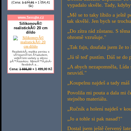
(Cena:
1 174,91
» 1 054,41
vypadalo skvěle. Tady, kdyby 
Sk)
„Mě se to taky líbilo a ještě 
www.Sexujte.cz
tak skvělé. Jen bych se trochu
SilikonovÃ©
realistickÃ© 20 cm
„Do zítra rád zůstanu. S těm
dildo
ohromě vzrušuje."
„Tak fajn, doufala jsem že to 
RealistickÃ¡ replika penisu s
vÃ½raznÃ½m Å¾aludem,
„Já tě teď pustím. Dáš se do
velkÃ½mi varlaty a silnou
pÅ™Ã­savkou. MimoÅ™Ã¡dnÄ›
flexibilnÃ­ a...
„A abych nezapomněla, Lída s
Cena:
1 666,00
» 1 499,00 Kč
neuvidí."
„Koupelnu najdeš a tady máš 
Povolila mi pouta a dala mi 
stejného materiálu.
„Ručník a holení najdeš v ko
„Jo a tohle si pak nasaď!"
Dostal jsem ještě červený lat