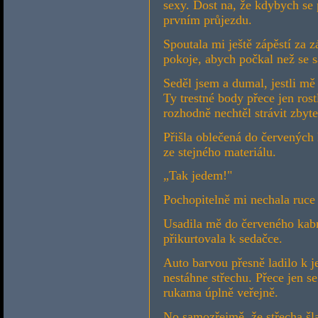
sexy. Dost na, že kdybych se p
prvním průjezdu.
Spoutala mi ještě zápěstí za 
pokoje, abych počkal než se 
Seděl jsem a dumal, jestli mě
Ty trestné body přece jen rost
rozhodně nechtěl strávit zbyt
Přišla oblečená do červených
ze stejného materiálu.
„Tak jedem!"
Pochopitelně mi nechala ruce
Usadila mě do červeného ka
přikurtovala k sedačce.
Auto barvou přesně ladilo k je
nestáhne střechu. Přece jen 
rukama úplně veřejně.
No samozřejmě, že střecha šla