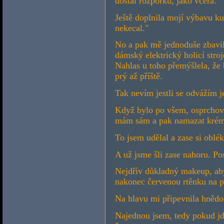
dostal rozporku, jako včera.
Ještě doplnila mojí výbavu 
nekecal."
No a pak mě jednoduše zbavil
dámský elektrický holicí stroj
Nahlas u toho přemýšlela, že 
prý až příště.
Tak nevím jestli se odvážím ješ
Když bylo po všem, osprchova
mám sám a pak namazat kré
To jsem udělal a zase si oblék
A už jsme šli zase nahoru. Pos
Nejdřív důkladný makeup, aby
nakonec červenou rtěnku na p
Na hlavu mi připevnila hnědo
Najednou jsem, tedy pokud jd