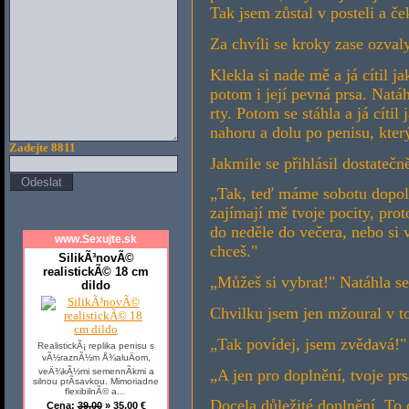
Tak jsem zůstal v posteli a če
Za chvíli se kroky zase ozval
Klekla si nade mě a já cítil j
potom i její pevná prsa. Natá
rty. Potom se stáhla a já cítil
nahoru a dolu po penisu, kter
Zadejte 8811
Jakmile se přihlásil dostatečn
„Tak, teď máme sobotu dopoled
zajímají mě tvoje pocity, pr
do neděle do večera, nebo si 
www.Sexujte.sk
chceš."
SilikÃ³novÃ©
realistickÃ© 18 cm
„Můžeš si vybrat!" Natáhla se
dildo
Chvilku jsem jen mžoural v t
„Tak povídej, jsem zvědavá!"
RealistickÃ¡ replika penisu s
vÃ½raznÃ½m Å¾aluÄom,
„A jen pro doplnění, tvoje prs
veÄ¾kÃ½mi semennÃ­kmi a
silnou prÃ­savkou. Mimoriadne
flexibilnÃ© a...
Docela důležité doplnění. To 
Cena:
39,00
» 35,00 €