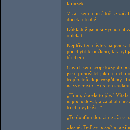
kroužek.
Vstal jsem a pořádně se zača
docela dlouhé.
Důkladně jsem si vychutnal zá
oblékat.
Nejdřív ten návlek na penis. 
podchytil kroužkem, tak byl j
břichem.
Chytil jsem svoje kozy do po
jsem přemýšlel jak do nich do
trojúhelníček je rozpůlený. Ta
na své místo. Hurá na snídani
„Hmm, docela to jde." Vítala
napochodoval, a zatahala mě z
trochu vylepšit!"
„To doufám dorazíme až se n
„Jasně. Teď se posaď a posiln