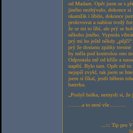
od Madam. Opět jsem se s pře
jiného nezbývalo, dokonce si 
okamžik i líbilo, dokonce jsem
prokrvovat a nabírat tvrdý fo
že se mi to líbí, ale prý se h
někoho jiného. Vypnula vibrát
prý mi ho ještě někdy „půjčí
prý že dostanu zpátky trestné
by měla pod kontrolou ono mu
Odpoutala mě od kříže a nasad
napětí. Bylo tam. Opět mě to 
nejspíš zvykl, tak jsem se hne
jsem si říkal, jestli během to
baterku.
„Poslyš holka, nemysli si, že 
……..a to není vše………
...::: Tip pro 
S