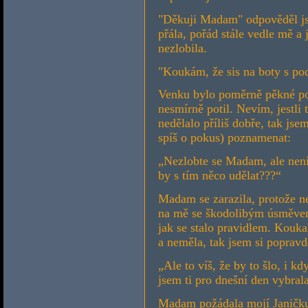
"Děkuji Madam" odpověděl jsem
přála, pořád stále vedle mě a 
nezlobila.
"Koukám, že sis na boty s pod
Venku bylo poměrně pěkné poč
nesmírně potil. Nevím, jestli
nedělalo příliš dobře, tak jse
spíš o pokus) poznamenat:
„Nezlobte se Madam, ale není 
by s tím něco udělat???“
Madam se zarazila, protože ne
na mě se škodolibým úsměvem
jak se stalo pravidlem. Kouka
a neměla, tak jsem si popravd
„Ale to víš, že by to šlo, i k
jsem ti pro dnešní den vybral
Madam požádala mojí Janičku