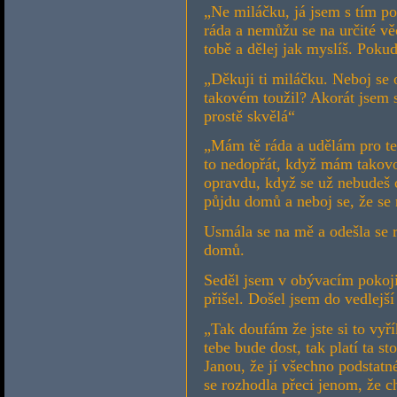
„Ne miláčku, já jsem s tím po
ráda a nemůžu se na určité věc
tobě a dělej jak myslíš. Pokud 
„Děkuji ti miláčku. Neboj se
takovém toužil? Akorát jsem s
prostě skvělá“
„Mám tě ráda a udělám pro tebe
to nedopřát, když mám takovou
opravdu, když se už nebudeš cít
půjdu domů a neboj se, že se
Usmála se na mě a odešla se 
domů.
Seděl jsem v obývacím pokoj
přišel. Došel jsem do vedlejší
„Tak doufám že jste si to vyř
tebe bude dost, tak platí ta s
Janou, že jí všechno podstatn
se rozhodla přeci jenom, že ch