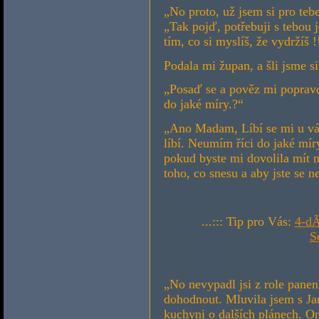
„No proto, už jsem si pro teb
„Tak pojď, potřebuji s tebou 
tím, co si myslíš, že vydržíš !
Podala mi župan, a šli jsme s
„Posaď se a pověz mi popravdě
do jaké míry.?“
„Ano Madam, Líbí se mi u vás
líbí. Neumím říci do jaké mír
pokud byste mi dovolila mít 
toho, co snesu a aby jste se n
...::: Tip pro Vás:
4-dÃ
S
„No nevypadl jsi z role panenk
dohodnout. Mluvila jsem s Jan
kuchyni o dalších plánech. Ona