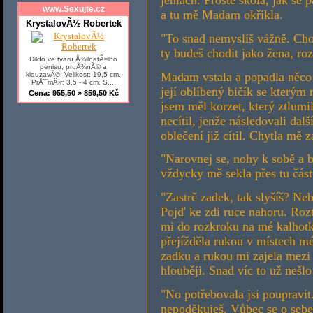
www.Sexujte.cz
a tu mě Madam okřikla.
KrystalovÃ½ Robertek
"To snad nemyslíš vážně. Cho
ty budeš chodit jako žena, ro
Dildo ve tvaru Å¾ilnatÃ©ho
penisu, pruÅ¾nÃ© a
Madam vstala a popadla něco d
klouzavÃ©. Velikost: 19,5 cm.
PrÅ¯mÄ›r: 3,5 - 4 cm. S...
její oblíbený bičík se kterým
Cena:
955,50
» 859,50 Kč
jsem měl korzet, který ztlumil
necítil, jenže následovali dal
oblečení již cítil. Chytla mě 
"Narovnej se, nohy k sobě a b
vždycky mě sekla přes tu část
"Zastrč zadek, tak slyšíš? N
Pojď ke zdi ruce nahoru. Rozt
mi do rozkroku na mé kalhotk
přejížděla rukou v místech m
zadku a rukou mi zajela mezi 
hlouběji. Snad víc to už nešlo
"No potřebovala jsi poupravi
nepoděkuješ. Vůbec se o sebe 