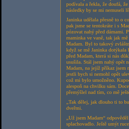
podívala a řekla, že doufá, ž
následky by se mi nemuseli lí
Janinka udělala přesně to o c
pak jsme se tentokráte i s M
pózovat nahý před dámami. Př
maminka ve vaně, tak jak mě
Madam. Byl to takový zvláštní
když se mě Janinka dotýkala h
před Madam, která si nás důk
usušila. Stál jsem nahý opět 
Madam, na jejíž příkaz jsem 
jestli bych si nemohl opět ul
což mi bylo umožněno. Kupodi
alespoň na chvilku sám. Doce
přemýšlel nad tím, co mě ješt
„Tak dělej, jak dlouho ti to b
dveřmi.
„Už jsem Madam“ odpověděl j
splachovadlo. Ještě umýt ruce