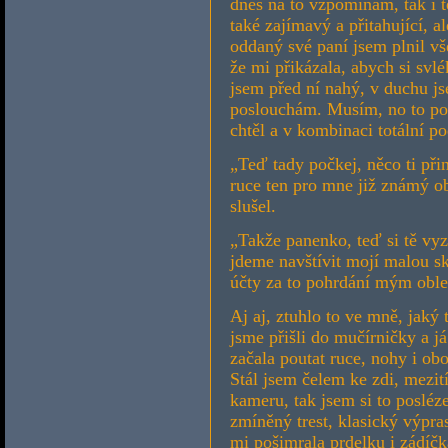
dnes na to vzpomínám, tak i t
také zajímavý a přitahující, a
oddaný své paní jsem plnil vš
že mi přikázala, abych si svlé
jsem před ní nahý, v duchu jse
poslouchám. Musím, no to pod
chtěl a v kombinaci totální po
„Teď tady počkej, něco ti při
ruce ten pro mne již známý ob
slušel.
„Takže panenko, teď si tě vy
jdeme navštívit mojí malou 
účty za to pohrdání mým obl
Aj aj, ztuhlo to ve mně, jaký 
jsme přišli do mučírničky a j
začala poutat ruce, nohy i ob
Stál jsem čelem ke zdi, mezit
kameru, tak jsem si to posléz
zmíněný trest, klasický výpras
mi pošimrala prdelku i zádíč