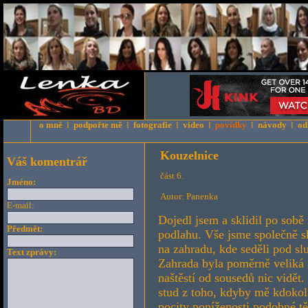
o mně
l
podpořte mě
l
fotografie
l
video
l
povídky
l
návody
l
od
Kouzelnice
Váš komentrář
část 6.
Jméno:
Autor: Panenka
E-mail:
Dojedl jsem a sklidil po sobě 
Předmět:
podlahu. Vše jsme společně sk
na zahradu, kde seděli pod s
Text zprávy:
Zahrada byla poměrně veliká a 
naštěstí od sousedů nic vidět.
stud z toho, kdyby mě kdokoli
pocity poníženosti podobné tě