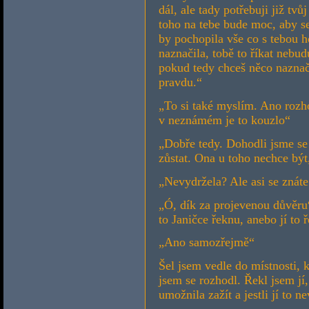
dál, ale tady potřebuji již t
toho na tebe bude moc, aby se
by pochopila vše co s tebou 
naznačila, tobě to říkat nebu
pokud tedy chceš něco naznačit
pravdu.“
„To si také myslím. Ano rozh
v neznámém je to kouzlo“
„Dobře tedy. Dohodli jsme se 
zůstat. Ona u toho nechce být
„Nevydržela? Ale asi se znáte
„Ó, dík za projevenou důvěru
to Janičce řeknu, anebo jí to 
„Ano samozřejmě“
Šel jsem vedle do místnosti, 
jsem se rozhodl. Řekl jsem jí,
umožnila zažít a jestli jí to n