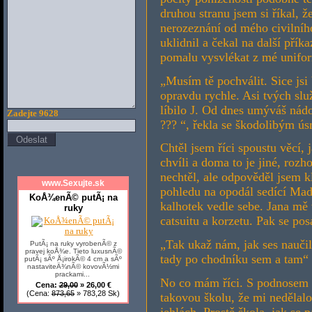
druhou stranu jsem si říkal, ž
nerozeznání od mého civilního
uklidnil a čekal na další přík
pomalu vysvlékat z mé unifo
„Musím tě pochválit. Sice jsi 
opravdu rychle. Asi tvých sl
líbilo J. Od dnes umýváš nád
Zadejte 9628
??? “, řekla se škodolibým ú
Chtěl jsem říci spoustu věcí, 
chvíli a doma to je jiné, rozh
nechtěl, ale odpověděl jsem k
www.Sexujte.sk
pohledu na opodál sedící Ma
KoÅ¾enÃ© putÃ¡ na
kalhotek vedle sebe. Jana mě 
ruky
catsuitu a korzetu. Pak se po
„Tak ukaž nám, jak ses naučil
PutÃ¡ na ruky vyrobenÃ© z
pravej koÅ¾e. Tieto luxusnÃ©
tady po chodníku sem a tam“
putÃ¡ sÃº Å¡irokÃ© 4 cm a sÃº
nastaviteÄ¾nÃ© kovovÃ½mi
prackami...
No co mám říci. S podnosem a
Cena:
29,00
» 26,00 €
(Cena:
873,65
» 783,28 Sk)
takovou školu, že mi nedělal
jehlách. Prostě škola, jak se