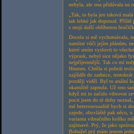
nebyla, ale ona přidávala na 
„Tak, to byla jen taková malá
tak lehké jak doposud. Příště
s mojí další oblíbenou hračič
Docela si mě vychutnávala, n
namítat vůči jejím plánům, n
které smím vyslovit to všechn
výprask, nebyl sice nějako fy
nejpříjemnější. Tak co mi tedy
Hmmm. Chtěla si pohrát troš
zajíždět do zadnice, tentokrát 
později viděl. Byl to anální k
okamžitě zapnula. Už ono sa
když mi to začalo vibrovat zev
pocit jsem do té doby neznal,
mé heterosexualitě bych si do
zajede, obzvláště pak něco, o
varianta vibračního kolíku mě
zajímavé. Prý, že jako správ
Bohužel prý mám jenom jednu,