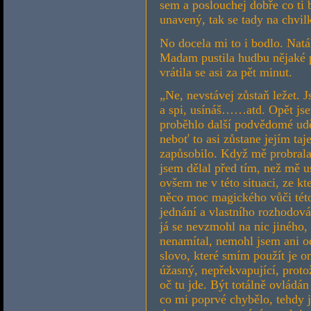
sem a poslouchej dobře co ti 
unavený, tak se tady na chvilk
No docela mi to i bodlo. Nat
Madam pustila hudbu nějaké p
vrátila se asi za pět minut.
„Ne, nevstávej zůstaň ležet. J
a spi, usínáš……atd. Opět jse
proběhlo další podvědomé udě
neboť to asi zůstane jejím ta
zapůsobilo. Když mě probrala
jsem dělal před tím, než mě us
ovšem ne v této situaci, ze kt
něco moc magického vůči této
jednání a vlastního rozhodov
já se nevzmohl na nic jiného, 
nenamítal, nemohl jsem ani od
slovo, které smím použít je o
úžasný, nepřekvapující, proto
oč tu jde. Být totálně ovládán
co mi poprvé chybělo, tehdy j