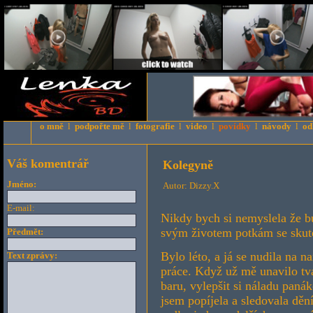
o mně
l
podpořte mě
l
fotografie
l
video
l
povídky
l
návody
l
od
Váš komentrář
Kolegyně
Jméno:
Autor: Dizzy.X
E-mail:
Nikdy bych si nemyslela že bu
svým životem potkám se skute
Předmět:
Bylo léto, a já se nudila na 
Text zprávy:
práce. Když už mě unavilo tvá
baru, vylepšit si náladu pan
jsem popíjela a sledovala děn