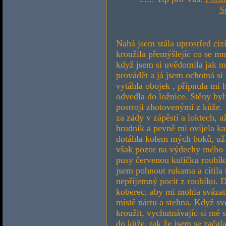
S
Nahá jsem stála uprostřed ciz
kroužila přemýšlejíc co se m
když jsem si uvědomila jak m
provádět a já jsem ochotná si 
vytáhla obojek , připnula mi 
odvedla do ložnice. Stěny by
postroji zhotovenými z kůže.
za zády v zápěstí a loktech, 
hrudník a pevně mi ovíjela k
dotáhla kolem mých boků, už j
však pozor na výdechy mého v
pusy červenou kuličku roubík
jsem pohnout rukama a cítila 
nepříjemný pocit z roubíku. D
koberec, aby mi mohla svázat
místě nártu a stehna. Když sv
kroužit, vychutnávajíc si mé 
do kůže, tak že jsem se začala