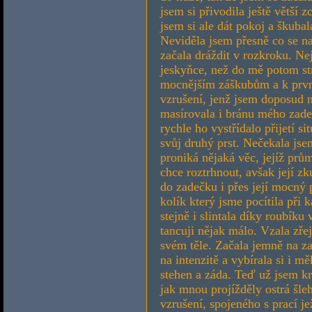
jsem si přivodila ještě větší 
jsem si ale dát pokoj a škuba
Neviděla jsem přesně co se n
začala dráždit v rozkroku. Ne
jeskyňce, než do mě potom strč
mocnějším záškubům a k první
vzrušení, jenž jsem doposud 
masírovala i bránu mého zadeč
rychle ho vystřídalo přijetí s
svůj druhý prst. Nečekala js
proniká nějaká věc, jejíž prů
chce roztrhnout, avšak její z
do zadečku i přes její mocný
kolík který jsme pocítila při
stejně i slintala díky roubíku 
tancuji nějak málo. Vzala zřej
svém těle. Začala jemně na za
na intenzitě a vybírala si i m
stehen a záda. Teď už jsem k
jak mnou projížděly ostrá šle
vzrušení, spojeného s prací 