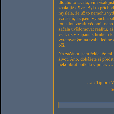
dlouho to trvalo, vím však jis
znala již dříve. Byl to přích
myslela, že už to nemohu vyd
vzrušení, až jsem vybuchla si
tou silou ztratit vědomí, nebo
začala uvědomovat realitu, až
však už v županu s hrnkem 
vytetovaným na tváři. Jediné 
očí.
Na začátku jsem řekla, že mi 
život. Ano, dokážete si předst
několikrát potkala v práci………
...::: Tip pro 
S