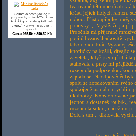
vzdálila, aby se mi poté ukáz
tvarované tělo obepínali krát
krásu jejích holých ramen, st
Souprava sestÃ¡vajÃ­cÃ­ z
podprsenky s otevÅ™enÃ½mi
nohou. Přistoupila ke mně, vz
koÅ¡Ã­Äky a ze string kalhotek
pohovky. ,, Myslíš že jsi přip
s otevÅ™enÃ½m rozkrokem.
Podprsenka...
Proběhla mi příjemně mrazivá
Cena:
955,50
» 859,50 Kč
pocitů bezmyšlenkovitě kývla. 
tebou budu hrát. Vykonej všec
knoflíčky na košili, dívajíc se
zavelela, když jsem jí chtěla
stahovala a prsty mi přejíždě
rozepnula podprsenku zkoumajíc
zeptala se. Neodpovědět byla
spolu se zopakováním svého d
spokojeně usmála a rychlím 
i kalhotky. Konsternovaně jsem
jednou a dostaneš roubík,, 
rozepnula sukni, načež mi ji r
Dolů s tím ,, diktovala vychu
...::: Tip pro Vás:
Polst