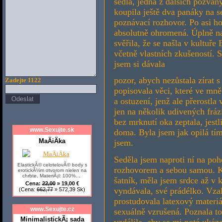
sedla, jedna z dalších pozvan
koupila ještě dva panáky na 
poznávací rozhovor. Po asi ho
absolutně ohromená. Úplně na
svěřila, že se našla v kultu
včetně vlastních zkušeností. 
jsem si dávala
pozor, abych nezůstala zírat 
Zadejte 1122
popisovala věci, které ve mně
a ostuzení, jenž ale přerostl
jen na několik udivených frá
bez mrknutí oka zeptala, jestl
www.Sexujte.sk
doma. Byla jsem jak opilá tím
MaÄiÄka
jsem.
Seděla jsem naproti ní na poh
ElastickÃ© celotelovÃ© body s
rozhovorem a sebou samou. Kd
erotickÃ½m otvorom nielen na
chrbte. MateriÃ¡l: 100%...
šatník, měla jsem srdce až v 
Cena:
22,00
» 19,00 €
vyndávala, své prádélko. Vzal
(Cena:
662,77
» 572,39 Sk)
prostudovala latexový materiá
www.Sexujte.cz
sexuálně vzrušená. Poznala to
MinimalistickÃ¡ sada