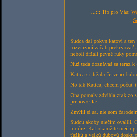
...::: Tip pro Vás:
Wa
S
Sudca dal pokyn katovi a ten j
rozviazaní začali prekrvovať 
neboli držali pevné ruky pom
Nuž teda doznávaš sa teraz k 
Katica si držala červeno fialo
No tak Katica, chcem počuť tv
Ona pomaly zdvihla zrak zo s
prehovorila:
Zmýlil si sa, nie som čarodej
Sudcu akoby niečím ovalili. 
tortúre. Kat okamžite niečo p
ťažkú a velkú dubovú dosku po