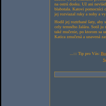
na ostrú dosku. Už ani nevlád
blabotala. Katovi pomocníci o
jej rozviazal ruky a nohy a vy
Hodil jej roztrhané šaty, aby 
cely temného žalára. Sotil ju 
také mučenie, po ktorom sa ur
Katica zmučená a unavená za
...::: Tip pro Vás:
Bo
S