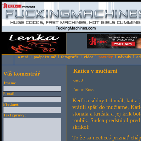
o mně
l
podpořte mě
l
fotografie
l
video
l
povídky
l
návody
l
od
Katica v mučiarni
Váš komentrář
část 3
Jméno:
Autor: Ross
E-mail:
Keď sa súdny tribunál, kat a
Předmět:
vrátili späť do mučiarne, Kati
stonala a kričala a jej krik b
Text zprávy:
roubík. Sudca predstúpil pred
skríkol:
To že sa nechceš priznať cháp