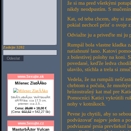
že si ma pred všetkými potupil
nikdy neodpustím. S mučením
Kat, od teba chcem, aby si za
pokial nechceš prísť o svoje z
Odviažte ju a priveďte mi ju
Rumpál bola vlastne kladka z
Zadejte 3202
natiahnuté lano. Katovi pomoc
z bolestivej polohy na koni. S
povedané, keďže ledva chodila
ulavilo, stíchla a trela si zmu
www.Sexujte.sk
Vedela, že na rumpáli nešťast
Milenec ZlatÃ­Äko
chrbtom a počula, že mnohým 
hrôzostrašný kat mal pre Kati
Pomocníci Katici vykrútili ruky
SilnÃ½ vibrÃ¡tor. VeÄ¾kosÅ¥:
dÄºÅ¾ka: cca 17,5 cm,
nohy v kotníkoch.
priemer: cca 2,5...
Cena:
20,00
» 18,00 €
(Cena:
602,52
» 542,27 Sk)
Pevne ju chytili, aby so sebo
podväzovať najprv jeden a p
www.Sexujte.cz
podviazané prsia prevliekol l
MasturbÃ¡tor Vulcan