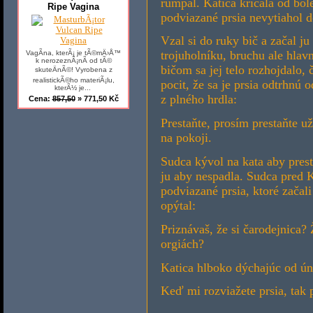
rumpál. Katica kričala od bole
Ripe Vagina
podviazané prsia nevytiahol 
Vzal si do ruky bič a začal j
trojuholníku, bruchu ale hlavn
VagÃ­na, kterÃ¡ je tÃ©mÄ›Å™
k nerozeznÃ¡nÃ­ od tÃ©
bičom sa jej telo rozhojdalo, 
skuteÄnÃ©! Vyrobena z
realistickÃ©ho materiÃ¡lu,
pocit, že sa je prsia odtrhnú 
kterÃ½ je...
z plného hrdla:
Cena:
857,50
» 771,50 Kč
Prestaňte, prosím prestaňte u
na pokoji.
Sudca kývol na kata aby prest
ju aby nespadla. Sudca pred Ka
podviazané prsia, ktoré začal
opýtal:
Priznávaš, že si čarodejnica?
orgiách?
Katica hlboko dýchajúc od ún
Keď mi rozviažete prsia, tak