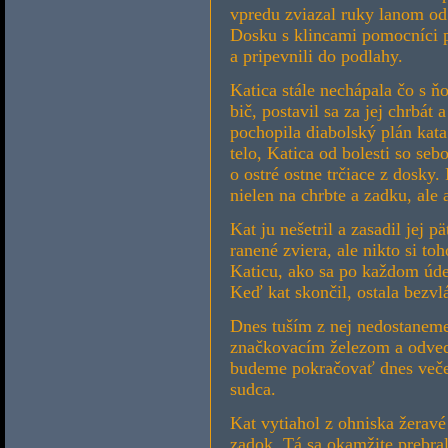
vpredu zviazal ruky lanom od
Dosku s klincami pomocníci po
a pripevnili do podlahy.
Katica stále nechápala čo s ň
bič, postavil sa za jej chrbát 
pochopila diabolský plán kata
telo, Katica od bolesti so sebo
o ostré ostne trčiace z dosky.
nielen na chrbte a zadku, ale 
Kat ju nešetril a zasadil jej 
ranené zviera, ale nikto si to
Katicu, ako sa po každom úde
Keď kat skončil, ostala bezvl
Dnes tuším z nej nedostaneme 
značkovacím železom a odveď 
budeme pokračovať dnes večer
sudca.
Kat vytiahol z ohniska žeravé 
zadok. Tá sa okamžite prebral