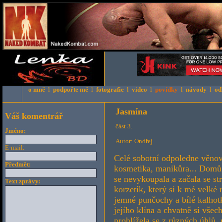
o mně
l
podpořte mě
l
fotografie
l
video
l
povídky
l
návody
l
od
Jasmína
Váš komentrář
část 3.
Jméno:
Autor: Ondřej
E-mail:
Celé sobotní odpoledne věnov
Předmět:
kosmetika, manikůra... Domů p
se nevykoupala a začala se st
Text zprávy:
korzetík, který si k mé velké 
jemné punčochy a bílé kalhotk
jejího klína a chvatně si vše
prohlížela se z různých úhlů,