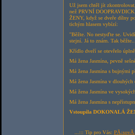
Už jsem chtěl jít zkontrolova
než PRVNÍ DOOPRAVDIC
ŽENY, když se dveře dílny po
tichým hlasem vybízí:
"Běžte. No nestyďte se. Uvidí
stejní. Já to znám. Tak běžte..
Křídlo dveří se otevřelo úp
Má žena Jasmína, pevně sešně
Má žena Jasmína s bujnými př
Má žena Jasmína v dlouhých č
Má žena Jasmína ve vysokých 
Má žena Jasmína s nepřístupn
Vstoupila DOKONALÁ ŽE
...::: Tip pro Vás:
PÃ¡sovÃ¡