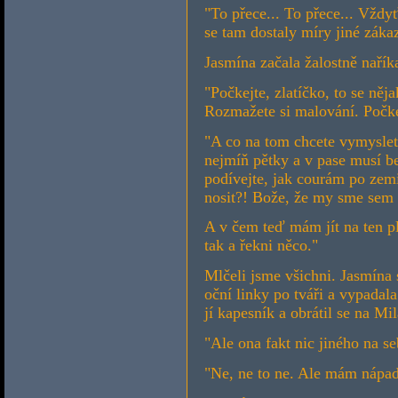
"To přece... To přece... Vždyť
se tam dostaly míry jiné zákaz
Jasmína začala žalostně naříka
"Počkejte, zlatíčko, to se něj
Rozmažete si malování. Počkej
"A co na tom chcete vymyslet
nejmíň pětky a v pase musí b
podívejte, jak courám po zem
nosit?! Bože, že my sme sem v
A v čem teď mám jít na ten ple
tak a řekni něco."
Mlčeli jsme všichni. Jasmína s
oční linky po tváři a vypadal
jí kapesník a obrátil se na Mi
"Ale ona fakt nic jiného na s
"Ne, ne to ne. Ale mám nápad