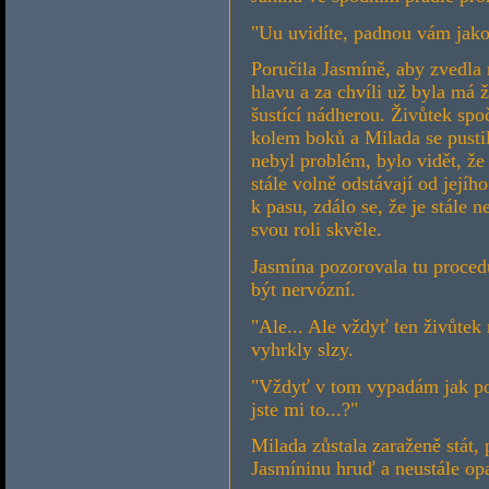
"Uu uvidíte, padnou vám jako 
Poručila Jasmíně, aby zvedla 
hlavu a za chvíli už byla má
šustící nádherou. Živůtek spo
kolem boků a Milada se pusti
nebyl problém, bylo vidět, že
stále volně odstávají od jejíh
k pasu, zdálo se, že je stále n
svou roli skvěle.
Jasmína pozorovala tu procedů
být nervózní.
"Ale... Ale vždyť ten živůtek 
vyhrkly slzy.
"Vždyť v tom vypadám jak po s
jste mi to...?"
Milada zůstala zaraženě stát,
Jasmíninu hruď a neustále op