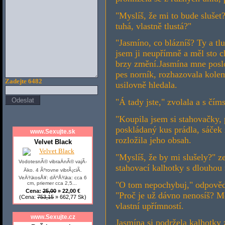
"Myslíš, že mi to bude sluše
tuhá, vlastně tlustá?"
"Jasmíno, co blázníš? Ty a tl
jsem ji neupřímně a měl sto c
brzy změní.Jasmína mne poslo
pes norník, rozhazovala kole
Zadejte 6482
usilovně hledala.
"Á tady jste," zvolala a s čí
"Koupila jsem si stahovačky, p
poskládaný kus prádla, sáček
www.Sexujte.sk
rozložila jeho obsah.
Velvet Black
"Myslíš, že by mi slušely?" z
VodotesnÃ© vibraÄnÃ© vajÃ­
stahovací kalhotky s dlouhou
Äko. 4 Ãºrovne vibrÃ¡ciÃ­.
VeÄ¾kosÅ¥: dÄºÅ¾ka: cca 6
"O tom nepochybuj," odpověd
cm, priemer cca 2,5...
Cena:
25,00
» 22,00 €
"Proč je už dávno nenosíš? Mo
(Cena:
753,15
» 662,77 Sk)
vlastní upřímností.
www.Sexujte.cz
Jasmína si podržela kalhotky 