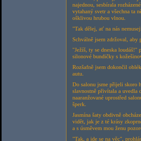
najednou, sesbírala rozházené 
vytahaný svetr a všechna ta n
ošklivou hrubou vlnou.
"Tak dělej, ať na nás nemusej
Schválně jsem zdržoval, aby p
"Ježíš, ty se dneska loudáš!"
silonové bundičky s kožešino
Rozšafně jsem dokončil obléká
autu.
Do salonu jsme přijeli skoro
slavnostně přivítala a uvedla 
naaranžované uprostřed salonu
šperk.
Jasmína šaty obdivně obcháze
vidět, jak je z té krásy zkop
a s úsměvem mou ženu pozor
"Tak, a jde se na věc", prohlá