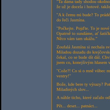
"Ta dáma tady shodou okolnos
že už je docela i hotové. takž
"A k čemu mi bude? To prádél
do řeči Jasmína.
"Počkejte. Pojďte. To je nové
Opatrně to sundáme, ať šati
Něco vám tam ukážu."
Zoufalá Jasmína si nechala sv
Miladou dozadu do krejčovské 
čekal, co se bude dít dál. Ch
jsem co, konejšivým hlasem vy
"Cože?! Co si o mně vůbec mys
ventry!"
Bože, kde bere ty výrazy? P
Miladiných slov...
A náhle ticho, které začalo o
Pět... deset... patnáct...