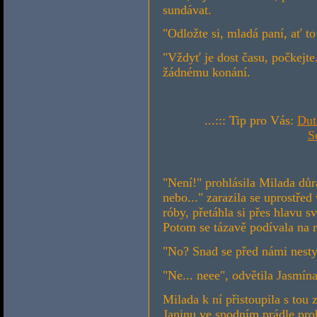
sundávat.
"Odložte si, mladá paní, ať t
"Vždyť je dost času, počkejte
žádnému konání.
...::: Tip pro Vás:
Dut
S
"Není!" prohlásila Milada dů
nebo..." zarazila se uprostřed
róby, přetáhla si přes hlavu sv
Potom se tázavě podívala na 
"No? Snad se před námi nestyd
"Ne... neee", odvětila Jasmín
Milada k ní přistoupila s tou
Janinu ve spodním prádle proh