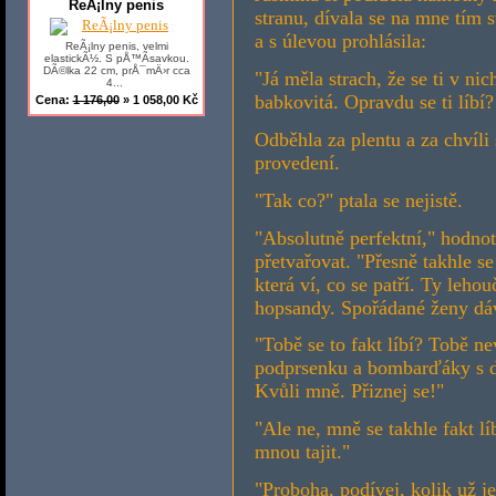
ReÃ¡lny penis
stranu, dívala se na mne t
a s úlevou prohlásila:
ReÃ¡lny penis, velmi
elastickÃ½. S pÅ™Ã­savkou.
DÃ©lka 22 cm, prÅ¯mÄ›r cca
"Já měla strach, že se ti v ni
4...
babkovitá. Opravdu se ti líbí
Cena:
1 176,00
» 1 058,00 Kč
Odběhla za plentu a za chvíli
provedení.
"Tak co?" ptala se nejistě.
"Absolutně perfektní," hodnot
přetvařovat. "Přesně takhle s
která ví, co se patří. Ty leho
hopsandy. Spořádané ženy dáv
"Tobě se to fakt líbí? Tobě n
podprsenku a bombarďáky s d
Kvůli mně. Přiznej se!"
"Ale ne, mně se takhle fakt lí
mnou tajit."
"Proboha, podívej, kolik už j