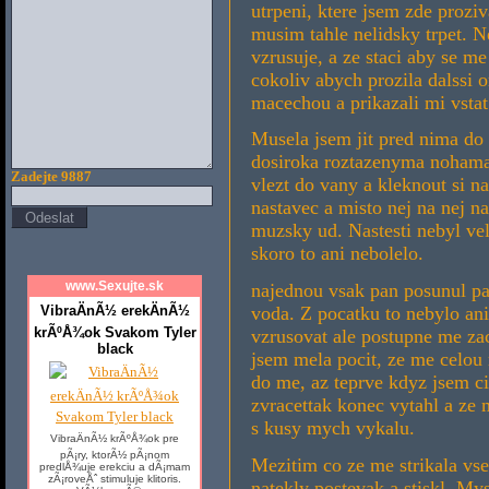
utrpeni, ktere jsem zde prozi
musim tahle nelidsky trpet. Ne
vzrusuje, a ze staci aby se m
cokoliv abych prozila dalssi 
macechou a prikazali mi vstat
Musela jsem jit pred nima do 
dosiroka roztazenyma nohama
Zadejte 9887
vlezt do vany a kleknout si n
nastavec a misto nej na nej n
muzsky ud. Nastesti nebyl ve
skoro to ani nebolelo.
www.Sexujte.sk
najednou vsak pan posunul pa
VibraÄnÃ½ erekÄnÃ½
voda. Z pocatku to nebylo ani
krÃºÅ¾ok Svakom Tyler
vzrusovat ale postupne me zac
black
jsem mela pocit, ze me celou 
do me, az teprve kdyz jsem ci
zvracettak konec vytahl a ze
s kusy mych vykalu.
VibraÄnÃ½ krÃºÅ¾ok pre
pÃ¡ry, ktorÃ½ pÃ¡nom
Mezitim co ze me strikala vse
predlÅ¾uje erekciu a dÃ¡mam
zÃ¡roveÅˆ stimuluje klitoris.
natekly postevak a stiskl. Mys