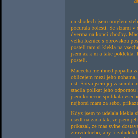
S
na shodech jsem omylem stehn
pocurala bolesti. Se slzami 
dverma na konci chodby. Mace
velka loznice s obrovskou pos
posteli tam si klekla na vsech
jsem az k ni a take poklekla. 
posteli.
Macecha me ihned popadla za v
oblicejem mezi jeho nohama. 
ust. Sotva jsem jej zasunula 
stacila polikat jeho odpornou
jsem konecne spolikala vsechn
nejhorsi mam za sebo, prikaza
Kdyz jsem to udelala klekla s
usedl na zada tak, ze jsem j
prikazal, ze mas svine dostav
ztravitelneho, aby ti zaludek