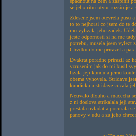
spadnout na zem a zaspinit po
se jeho ritni otvor rozsiruje a
Zdesene jsem otevrela pusu a 
to to nejhorsi co jsem do te 
mu vylizala jeho zadek. Udela
jeste odpornosti si na me tad
potrebu, musela jsem vylezt z
Chvilku do me prirazel a pak 
Dvakrat poradne prirazil az h
vzrusenim jak do mi busil sv
lizala jeji kundu a jemu koule
obema vyhovela. Stridave jsem
kundicku a stridave cucala je
Netrvalo dlouho a macecha se
z ni doslova strikalala jeji s
prestala ovladat a pocurala s
panovy v udu a za jeho chrcen