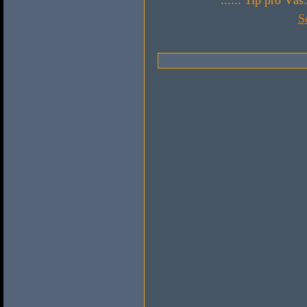
...::: Tip pro Vás
S