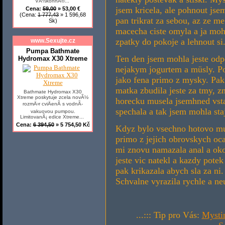
VÃ½konnÃ©...
jsem kricela, ale pohnout js
Cena:
59,00
» 53,00 €
(Cena:
1 777,43
» 1 596,68
pan trikrat za sebou, az ze m
Sk)
macecha ciste omyla a ja moh
zpatky do pokoje a lehnout si
www.Sexujte.cz
Pumpa Bathmate
Ten den jsem mohla jeste odp
Hydromax X30 Xtreme
nejakym jogurtem a müsly. Pol
jako fena primo z mysky. Pak
matka zbudila jeste za tmy, z
Bathmate Hydromax X30
Xtreme poskytuje zcela novÃ½
horecku musela jsemhned vstat
rozmÄ›r cviÄenÃ­ s vodnÃ­
spechala a tak jsem mohla sta
vakuovou pumpou.
LimitovanÃ¡ edice Xtreme...
Cena:
6 394,50
» 5 754,50 Kč
Kdyz bylo vsechno hotovo mu
primo z jejich obrovskych oc
mi znovu namazala anal a oko
jeste vic natekl a kazdy pote
pak krikazala abych sla za ni
Schvalne vyrazila rychle a ne
...::: Tip pro Vás:
Mystim