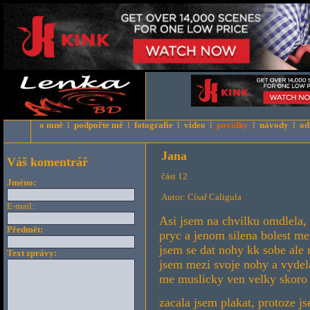
o mně
l
podpořte mě
l
fotografie
l
video
l
povídky
l
návody
l
od
Jana
Váš komentrář
část 12
Jméno:
Autor: Císař Caligula
E-mail:
Asi jsem na chvilku omdlela, 
Předmět:
pryc a jenom silena bolest me
jsem se dat nohy kk sobe ale 
Text zprávy:
jsem mezi svoje nohy a vydel
me muslicky ven velky skoro
zacala jsem plakat, protoze j