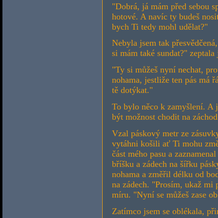
"Dobrá, já mám před sebou sp
hotové. A navíc ty budeš nosi
bych Ti tedy mohl udělat?"
Nebyla jsem tak přesvědčená, 
si mám také sundat?" zeptala 
"Ty si můžeš nyní nechat, pro
nohama, jestliže ten pás má ř
tě dotýkat."
To bylo něco k zamyšlení. A j
být možnost chodit na záchod
Vzal páskový metr ze zásuvky
vytáhni košili ať Ti mohu změ
část mého pasu a zaznamenal
bříšku a zádech na šířku pás
nohama a změřil délku od bo
na zádech. "Prosím, ukaž mi p
míru. "Nyní se můžeš zase obl
Zatímco jsem se oblékala, př