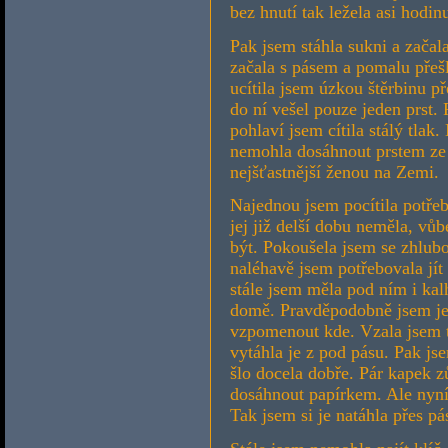
bez hnutí tak ležela asi hodin
Pak jsem stáhla sukni a začal
začala s pásem a pomalu přešl
ucítila jsem úzkou štěrbinu př
do ní vešel pouze jeden prst. 
pohlaví jsem cítila stálý tlak
nemohla dosáhnout prstem ze s
nejšťastnější ženou na Zemi.
Najednou jsem pocítila potřeb
jej již delší dobu neměla, vů
být. Pokoušela jsem se zhlubo
naléhavě jsem potřebovala jít
stále jsem měla pod ním i kal
domě. Pravděpodobně jsem jej
vzpomenout kde. Vzala jsem te
vytáhla je z pod pásu. Pak js
šlo docela dobře. Pár kapek 
dosáhnout papírkem. Ale nyní
Tak jsem si je natáhla přes pá