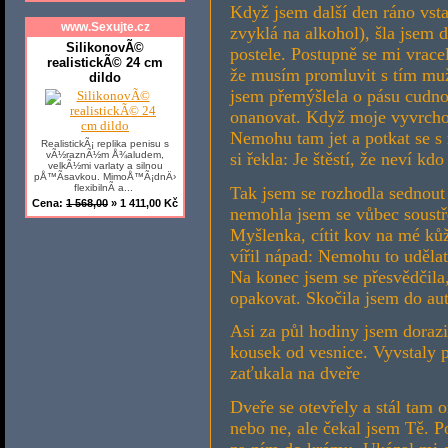
Když jsem další den ráno vsta
www.Sexujte.cz
zvyklá na alkohol), šla jsem d
SilikonovÃ©
postele. Postupně se mi vrace
realistickÃ© 24 cm
že musím promluvit s tím muž
dildo
jsem přemýšlela o pásu cudnos
onanovat. Když moje vyvrchol
Nemohu tam jet a potkat se s
RealistickÃ¡ replika penisu s
si řekla: Je štěstí, že neví kd
vÃ½raznÃ½m Å¾aludem,
velkÃ½mi varlaty a silnou
pÅ™Ã­savkou. MimoÅ™Ã¡dnÄ›
flexibilnÃ­ a...
Tak jsem se rozhodla sednout 
Cena:
1 568,00
» 1 411,00 Kč
nemohla jsem se vůbec soustře
Myšlenka, cítit kov na mé kůž
vířil nápad: Nemohu to udělat
Na konec jsem se přesvědčila,
opakovat. Skočila jsem do aut
Asi za půl hodiny jsem dorazi
kousek od vesnice. Vyvstaly p
zaťukala na dveře
Dveře se otevřely a stál tam 
nebo ne, ale čekal jsem Tě. P