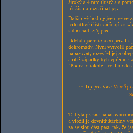
široký a 4 mm tlustý a s pomo
tři části a rozstříhal jej.
Další dvě hodiny jsem se se z
jednotlivé části začínají získá
sukni nad svůj pas."
Udělala jsem to a on přišel s
dohromady. Nyní vytvořil pan
napasovat, rozevřel jej a obe
a obě západky byli vpředu. Ce
"Podrž to takhle." řekl a odešel
...::: Tip pro Vás:
VibrÃ¡to
S
Ta byla přesně napasována m
a vložil je dovnitř štěrbiny v
za svislou část pásu tak, že j