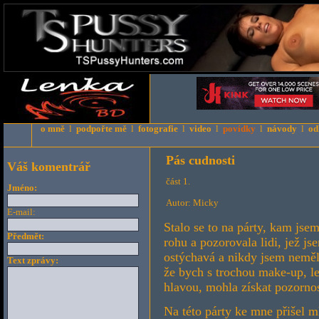
o mně
l
podpořte mě
l
fotografie
l
video
l
povídky
l
návody
l
od
Pás cudnosti
Váš komentrář
část 1.
Jméno:
Autor: Micky
E-mail:
Stalo se to na párty, kam jse
Předmět:
rohu a pozorovala lidi, jež j
ostýchavá a nikdy jsem neměla
Text zprávy:
že bych s trochou make-up, l
hlavou, mohla získat pozorno
Na této párty ke mne přišel ml