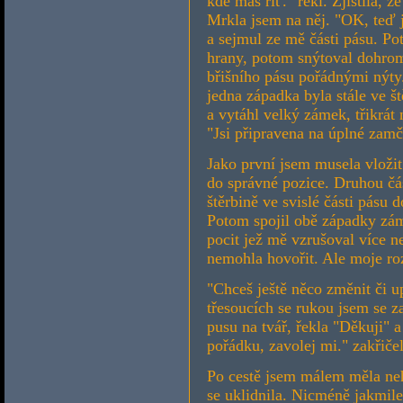
kde máš řiť." řekl. Zjistila, ž
Mrkla jsem na něj. "OK, teď j
a sejmul ze mě části pásu. Pot
hrany, potom snýtoval dohroma
břišního pásu pořádnými nýty.
jedna západka byla stále ve št
a vytáhl velký zámek, třikrát n
"Jsi připravena na úplné zamč
Jako první jsem musela vloži
do správné pozice. Druhou čá
štěrbině ve svislé části pásu
Potom spojil obě západky zám
pocit jež mě vzrušoval více n
nemohla hovořit. Ale moje roz
"Chceš ještě něco změnit či u
třesoucích se rukou jsem se z
pusu na tvář, řekla "Děkuji" 
pořádku, zavolej mi." zakřiče
Po cestě jsem málem měla neho
se uklidnila. Nicméně jakmile