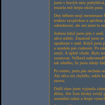
jsem v bocích moc pohyblivá
musela mít šerpu okolo pasu.
Dny během mojí menstruace by
tenkou vycpávkou a sprchou 
odemknout, ale ani jsem to ne
Jednou když jsem jela v autě,
něco mihlo. Zmateně jsem se p
upadnout v autě. Když jsem p
a sundala pás cudnosti. Po t
umýt. A úplně všude. Bylo no
onanovat. Veškerá nahromadě
tak silného, že jsem nikdy žá
Po tomto, jsem pás nechala na
Ale něco mi chybělo, takže kd
znovu.
Další ráno jsem vyjmula zámek
džíny. Ale 5cm široký svislý
normální sukni a šerpu vynech