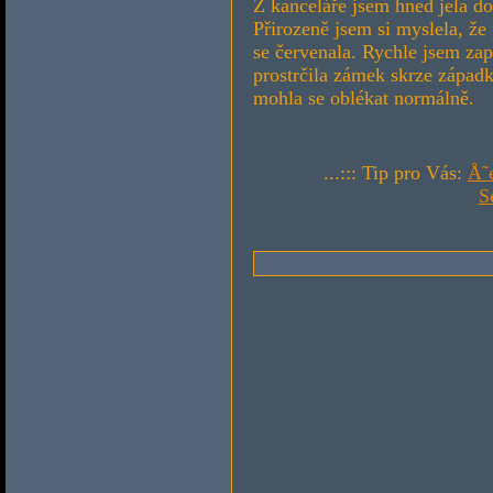
Z kanceláře jsem hned jela do
Přirozeně jsem si myslela, že
se červenala. Rychle jsem zap
prostrčila zámek skrze západk
mohla se oblékat normálně.
...::: Tip pro Vás:
Å˜
S